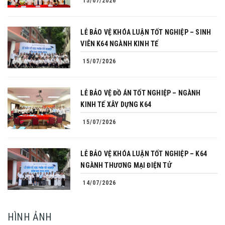
15/07/2026
LỄ BẢO VỆ KHÓA LUẬN TỐT NGHIỆP – SINH
VIÊN K64 NGÀNH KINH TẾ
15/07/2026
LỄ BẢO VỆ ĐỒ ÁN TỐT NGHIỆP – NGÀNH
KINH TẾ XÂY DỰNG K64
15/07/2026
LỄ BẢO VỆ KHÓA LUẬN TỐT NGHIỆP – K64
NGÀNH THƯƠNG MẠI ĐIỆN TỬ
14/07/2026
HÌNH ẢNH