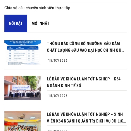
Chia sẻ câu chuyện sinh viên thực tập
NỔI BẬT
MỚI NHẤT
THÔNG BÁO CÔNG BỐ NGƯỠNG BẢO ĐẢM
CHẤT LƯỢNG ĐẦU VÀO ĐẠI HỌC CHÍNH QUY
NĂM 2026
15/07/2026
LỄ BẢO VỆ KHÓA LUẬN TỐT NGHIỆP – K64
NGÀNH KINH TẾ SỐ
15/07/2026
LỄ BẢO VỆ KHÓA LUẬN TỐT NGHIỆP – SINH
VIÊN K64 NGÀNH QUẢN TRỊ DỊCH VỤ DU LỊCH
VÀ LỮ HÀNH