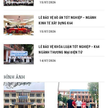
15/07/2026
LỄ BẢO VỆ ĐỒ ÁN TỐT NGHIỆP – NGÀNH
KINH TẾ XÂY DỰNG K64
15/07/2026
LỄ BẢO VỆ KHÓA LUẬN TỐT NGHIỆP – K64
NGÀNH THƯƠNG MẠI ĐIỆN TỬ
14/07/2026
HÌNH ẢNH