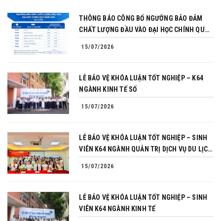
THÔNG BÁO CÔNG BỐ NGƯỠNG BẢO ĐẢM
CHẤT LƯỢNG ĐẦU VÀO ĐẠI HỌC CHÍNH QUY
NĂM 2026
15/07/2026
LỄ BẢO VỆ KHÓA LUẬN TỐT NGHIỆP – K64
NGÀNH KINH TẾ SỐ
15/07/2026
LỄ BẢO VỆ KHÓA LUẬN TỐT NGHIỆP – SINH
VIÊN K64 NGÀNH QUẢN TRỊ DỊCH VỤ DU LỊCH
VÀ LỮ HÀNH
15/07/2026
LỄ BẢO VỆ KHÓA LUẬN TỐT NGHIỆP – SINH
VIÊN K64 NGÀNH KINH TẾ