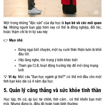
Một trong những “đặc sản” của đại học là
bạn bè và các mối quan
hệ
. Những người bạn gặp hôm nay có thể là đồng nghiệp, đối tác,
hoặc thậm chí là tri kỷ sau này.
Mẹo nhỏ
:
👉
Đừng ngại bắt chuyện, một nụ cười thân thiện luôn là khởi
đầu tốt.
Hãy lắng nghe, tôn trọng ý kiến khác biệt.
Tham gia CLB, hoạt động trường lớp để mở rộng mạng
lưới.
Ví dụ
: Một câu “Bạn học ngành gì thế?” có thể mở đầu cho một
💡
tình bạn kéo dài cả 4 năm đại học.
5. Quản lý căng thẳng và sức khỏe tinh thần
Học tập, thi cử, áp lực tài chính, tình cảm… có thể khiến bạn mệt
mỏi. Nhưng đừng lo, điều đó hoàn toàn bình thường.