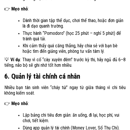
Mẹo nhỏ
:
👉
Dành thời gian tập thể dục, chơi thể thao, hoặc đơn giản
là đi dạo quanh trường.
Thực hành “Pomodoro” (học 25 phút – nghỉ 5 phút) để
tránh quá tải.
Khi cảm thấy quá căng thẳng, hãy chia sẻ với bạn bè
hoặc tìm đến giảng viên, phòng tư vấn tâm lý.
Ví dụ
: Thay vì cố “cày xuyên đêm” trước kỳ thi, hãy ngủ đủ 6–8
💡
tiếng, não bộ sẽ ghi nhớ tốt hơn nhiều.
6. Quản lý tài chính cá nhân
Nhiều bạn tân sinh viên “cháy túi” ngay từ giữa tháng vì chi tiêu
không kiểm soát.
Mẹo nhỏ
:
👉
Lập bảng chi tiêu đơn giản: ăn uống, đi lại, học phí, vui
chơi, tiết kiệm.
Dùng app quản lý tài chính (Money Lover, Sổ Thu Chi).