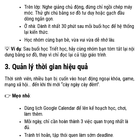
Trên lớp: Nghe giảng chủ động, đừng chỉ ngồi chép máy
móc. Thử ghi chú bằng sơ đồ tư duy hoặc gạch đầu
dòng ngắn gọn.
Ở nhà: Dành ít nhất 30 phút sau mỗi buổi học để hệ thống
lại kiến thức.
Học nhóm cùng bạn bè, vừa vui vừa dễ nhớ lâu.
Ví dụ
: Sau buổi học Triết học, hãy cùng nhóm bạn tóm tắt lại nội
💡
dung bằng sơ đồ, thay vì chỉ đọc lại cả tập giáo trình.
3. Quản lý thời gian hiệu quả
Thời sinh viên, nhiều bạn bị cuốn vào hoạt động ngoại khóa, game,
mạng xã hội... đến khi thi mới “cày ngày cày đêm”.
Mẹo nhỏ
:
👉
Dùng lịch Google Calendar để lên kế hoạch học, chơi,
làm thêm.
Mỗi ngày, chỉ cần hoàn thành 3 việc quan trọng nhất là
đủ.
Tránh trì hoãn, tập thói quen làm sớm deadline.