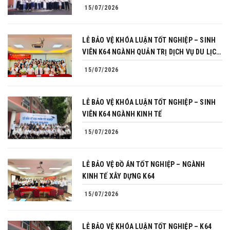
15/07/2026
LỄ BẢO VỆ KHÓA LUẬN TỐT NGHIỆP – SINH
VIÊN K64 NGÀNH QUẢN TRỊ DỊCH VỤ DU LỊCH
VÀ LỮ HÀNH
15/07/2026
LỄ BẢO VỆ KHÓA LUẬN TỐT NGHIỆP – SINH
VIÊN K64 NGÀNH KINH TẾ
15/07/2026
LỄ BẢO VỆ ĐỒ ÁN TỐT NGHIỆP – NGÀNH
KINH TẾ XÂY DỰNG K64
15/07/2026
LỄ BẢO VỆ KHÓA LUẬN TỐT NGHIỆP – K64