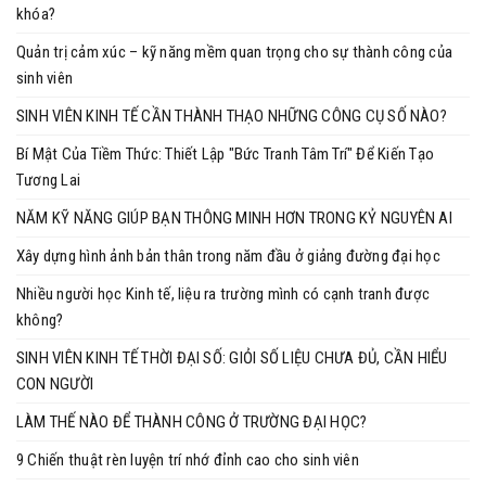
khóa?
Quản trị cảm xúc – kỹ năng mềm quan trọng cho sự thành công của
sinh viên
SINH VIÊN KINH TẾ CẦN THÀNH THẠO NHỮNG CÔNG CỤ SỐ NÀO?
Bí Mật Của Tiềm Thức: Thiết Lập "Bức Tranh Tâm Trí" Để Kiến Tạo
Tương Lai
NĂM KỸ NĂNG GIÚP BẠN THÔNG MINH HƠN TRONG KỶ NGUYÊN AI
Xây dựng hình ảnh bản thân trong năm đầu ở giảng đường đại học
Nhiều người học Kinh tế, liệu ra trường mình có cạnh tranh được
không?
SINH VIÊN KINH TẾ THỜI ĐẠI SỐ: GIỎI SỐ LIỆU CHƯA ĐỦ, CẦN HIỂU
CON NGƯỜI
LÀM THẾ NÀO ĐỂ THÀNH CÔNG Ở TRƯỜNG ĐẠI HỌC?
9 Chiến thuật rèn luyện trí nhớ đỉnh cao cho sinh viên