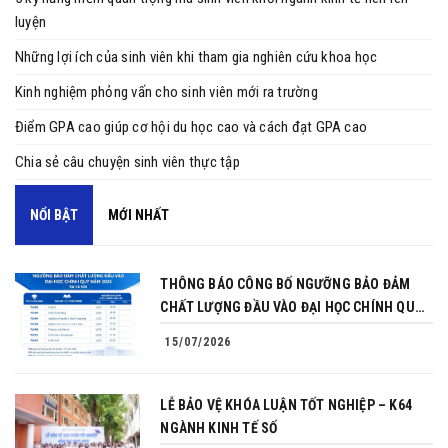
luyện
Những lợi ích của sinh viên khi tham gia nghiên cứu khoa học
Kinh nghiệm phỏng vấn cho sinh viên mới ra trường
Điểm GPA cao giúp cơ hội du học cao và cách đạt GPA cao
Chia sẻ câu chuyện sinh viên thực tập
NỔI BẬT
MỚI NHẤT
THÔNG BÁO CÔNG BỐ NGƯỠNG BẢO ĐẢM
CHẤT LƯỢNG ĐẦU VÀO ĐẠI HỌC CHÍNH QUY
NĂM 2026
15/07/2026
LỄ BẢO VỆ KHÓA LUẬN TỐT NGHIỆP – K64
NGÀNH KINH TẾ SỐ