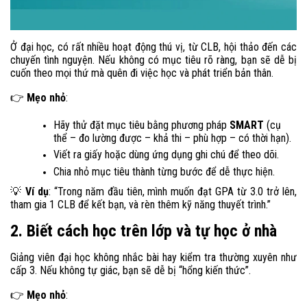
Ở đại học, có rất nhiều hoạt động thú vị, từ CLB, hội thảo đến các
chuyến tình nguyện. Nếu không có mục tiêu rõ ràng, bạn sẽ dễ bị
cuốn theo mọi thứ mà quên đi việc học và phát triển bản thân.
Mẹo nhỏ
:
👉
Hãy thử đặt mục tiêu bằng phương pháp
SMART
(cụ
thể – đo lường được – khả thi – phù hợp – có thời hạn).
Viết ra giấy hoặc dùng ứng dụng ghi chú để theo dõi.
Chia nhỏ mục tiêu thành từng bước để dễ thực hiện.
Ví dụ
: “Trong năm đầu tiên, mình muốn đạt GPA từ 3.0 trở lên,
💡
tham gia 1 CLB để kết bạn, và rèn thêm kỹ năng thuyết trình.”
2. Biết cách học trên lớp và tự học ở nhà
Giảng viên đại học không nhắc bài hay kiểm tra thường xuyên như
cấp 3. Nếu không tự giác, bạn sẽ dễ bị “hổng kiến thức”.
Mẹo nhỏ
:
👉