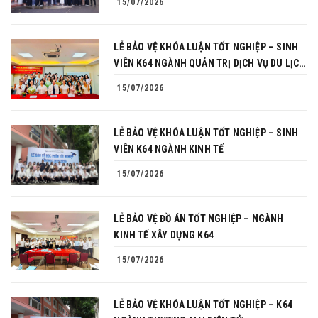
15/07/2026
LỄ BẢO VỆ KHÓA LUẬN TỐT NGHIỆP – SINH
VIÊN K64 NGÀNH QUẢN TRỊ DỊCH VỤ DU LỊCH
VÀ LỮ HÀNH
15/07/2026
LỄ BẢO VỆ KHÓA LUẬN TỐT NGHIỆP – SINH
VIÊN K64 NGÀNH KINH TẾ
15/07/2026
LỄ BẢO VỆ ĐỒ ÁN TỐT NGHIỆP – NGÀNH
KINH TẾ XÂY DỰNG K64
15/07/2026
LỄ BẢO VỆ KHÓA LUẬN TỐT NGHIỆP – K64