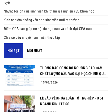
luyện
Những lợi ích của sinh viên khi tham gia nghiên cứu khoa học
Kinh nghiệm phỏng vấn cho sinh viên mới ra trường
Điểm GPA cao giúp cơ hội du học cao và cách đạt GPA cao
Chia sẻ câu chuyện sinh viên thực tập
NỔI BẬT
MỚI NHẤT
THÔNG BÁO CÔNG BỐ NGƯỠNG BẢO ĐẢM
CHẤT LƯỢNG ĐẦU VÀO ĐẠI HỌC CHÍNH QUY
NĂM 2026
15/07/2026
LỄ BẢO VỆ KHÓA LUẬN TỐT NGHIỆP – K64
NGÀNH KINH TẾ SỐ