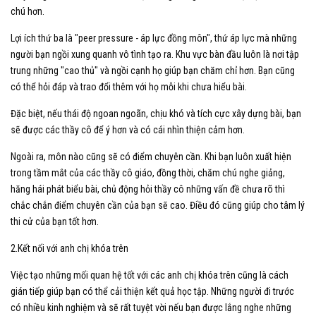
chú hơn.
Lợi ích thứ ba là "peer pressure - áp lực đồng môn", thứ áp lực mà những
người bạn ngồi xung quanh vô tình tạo ra. Khu vực bàn đầu luôn là nơi tập
trung những "cao thủ" và ngồi cạnh họ giúp bạn chăm chỉ hơn. Bạn cũng
có thể hỏi đáp và trao đổi thêm với họ mỗi khi chưa hiểu bài.
Đặc biệt, nếu thái độ ngoan ngoãn, chịu khó và tích cực xây dựng bài, bạn
sẽ được các thầy cô để ý hơn và có cái nhìn thiện cảm hơn.
Ngoài ra, môn nào cũng sẽ có điểm chuyên cần. Khi bạn luôn xuất hiện
trong tầm mắt của các thầy cô giáo, đồng thời, chăm chú nghe giảng,
hăng hái phát biểu bài, chủ động hỏi thầy cô những vấn đề chưa rõ thì
chắc chắn điểm chuyên cần của bạn sẽ cao. Điều đó cũng giúp cho tâm lý
thi cử của bạn tốt hơn.
2.Kết nối với anh chị khóa trên
Việc tạo những mối quan hệ tốt với các anh chị khóa trên cũng là cách
gián tiếp giúp bạn có thể cải thiện kết quả học tập. Những người đi trước
có nhiều kinh nghiệm và sẽ rất tuyệt vời nếu bạn được lắng nghe những