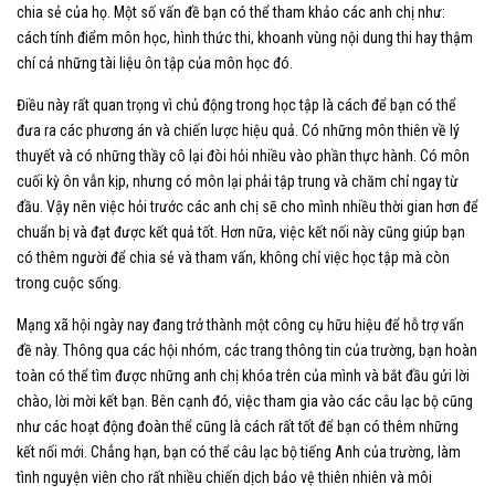
chia sẻ của họ. Một số vấn đề bạn có thể tham khảo các anh chị như:
cách tính điểm môn học, hình thức thi, khoanh vùng nội dung thi hay thậm
chí cả những tài liệu ôn tập của môn học đó.
Điều này rất quan trọng vì chủ động trong học tập là cách để bạn có thể
đưa ra các phương án và chiến lược hiệu quả. Có những môn thiên về lý
thuyết và có những thầy cô lại đòi hỏi nhiều vào phần thực hành. Có môn
cuối kỳ ôn vẫn kịp, nhưng có môn lại phải tập trung và chăm chỉ ngay từ
đầu. Vậy nên việc hỏi trước các anh chị sẽ cho mình nhiều thời gian hơn để
chuẩn bị và đạt được kết quả tốt. Hơn nữa, việc kết nối này cũng giúp bạn
có thêm người để chia sẻ và tham vấn, không chỉ việc học tập mà còn
trong cuộc sống.
Mạng xã hội ngày nay đang trở thành một công cụ hữu hiệu để hỗ trợ vấn
đề này. Thông qua các hội nhóm, các trang thông tin của trường, bạn hoàn
toàn có thể tìm được những anh chị khóa trên của mình và bắt đầu gửi lời
chào, lời mời kết bạn. Bên cạnh đó, việc tham gia vào các câu lạc bộ cũng
như các hoạt động đoàn thể cũng là cách rất tốt để bạn có thêm những
kết nối mới. Chẳng hạn, bạn có thể câu lạc bộ tiếng Anh của trường, làm
tình nguyện viên cho rất nhiều chiến dịch bảo vệ thiên nhiên và môi