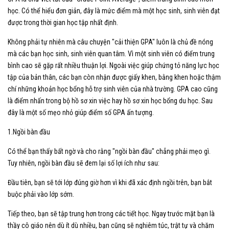
học. Có thể hiểu đơn giản, đây là mức điểm mà một học sinh, sinh viên đạt
được trong thời gian học tập nhất định.
Không phải tự nhiên mà câu chuyện "cải thiện GPA" luôn là chủ đề nóng
mà các bạn học sinh, sinh viên quan tâm. Vì một sinh viên có điểm trung
bình cao sẽ gặp rất nhiều thuận lợi. Ngoài việc giúp chứng tỏ năng lực học
tập của bản thân, các bạn còn nhận được giấy khen, bằng khen hoặc thậm
chí những khoản học bổng hỗ trợ sinh viên của nhà trường. GPA cao cũng
là điểm nhấn trong bộ hồ sơ xin việc hay hồ sơ xin học bổng du học. Sau
đây là một số mẹo nhỏ giúp điểm số GPA ấn tượng.
1.Ngồi bàn đầu
Có thể bạn thấy bất ngờ và cho rằng "ngồi bàn đầu" chẳng phải mẹo gì.
Tuy nhiên, ngồi bàn đầu sẽ đem lại số lợi ích như sau:
Đầu tiên, bạn sẽ tới lớp đúng giờ hơn vì khi đã xác định ngồi trên, bạn bắt
buộc phải vào lớp sớm.
Tiếp theo, bạn sẽ tập trung hơn trong các tiết học. Ngay trước mặt bạn là
thầy cô giáo nên dù ít dù nhiều, bạn cũng sẽ nghiêm túc, trật tự và chăm