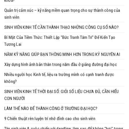
khóa?
Quản trị cảm xúc – kỹ năng mềm quan trọng cho sự thành công của
sinh viên
SINH VIÊN KINH TẾ CẦN THÀNH THẠO NHỮNG CÔNG CỤ SỐ NÀO?
Bí Mật Của Tiềm Thức: Thiết Lập "Bức Tranh Tâm Trí" Để Kiến Tạo
Tương Lai
NĂM KỸ NĂNG GIÚP BẠN THÔNG MINH HƠN TRONG KỶ NGUYÊN AI
Xây dựng hình ảnh bản thân trong năm đầu ở giảng đường đại học
Nhiều người học Kinh tế, liệu ra trường mình có cạnh tranh được
không?
SINH VIÊN KINH TẾ THỜI ĐẠI SỐ: GIỎI SỐ LIỆU CHƯA ĐỦ, CẦN HIỂU
CON NGƯỜI
LÀM THẾ NÀO ĐỂ THÀNH CÔNG Ở TRƯỜNG ĐẠI HỌC?
9 Chiến thuật rèn luyện trí nhớ đỉnh cao cho sinh viên
Tân sinh viên & cuộc chiến với deadline: làm sao để không "bơi" trong