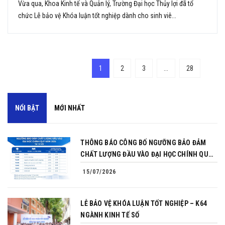
Vừa qua, Khoa Kinh tế và Quản lý, Trường Đại học Thủy lợi đã tổ
chức Lễ bảo vệ Khóa luận tốt nghiệp dành cho sinh viê...
1
2
3
...
28
NỔI BẬT
MỚI NHẤT
THÔNG BÁO CÔNG BỐ NGƯỠNG BẢO ĐẢM
CHẤT LƯỢNG ĐẦU VÀO ĐẠI HỌC CHÍNH QUY
NĂM 2026
15/07/2026
LỄ BẢO VỆ KHÓA LUẬN TỐT NGHIỆP – K64
NGÀNH KINH TẾ SỐ