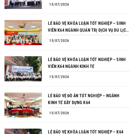
15/07/2026
LỄ BẢO VỆ KHÓA LUẬN TỐT NGHIỆP – SINH
VIÊN K64 NGÀNH QUẢN TRỊ DỊCH VỤ DU LỊCH
VÀ LỮ HÀNH
15/07/2026
LỄ BẢO VỆ KHÓA LUẬN TỐT NGHIỆP – SINH
VIÊN K64 NGÀNH KINH TẾ
15/07/2026
LỄ BẢO VỆ ĐỒ ÁN TỐT NGHIỆP – NGÀNH
KINH TẾ XÂY DỰNG K64
15/07/2026
LỄ BẢO VỆ KHÓA LUẬN TỐT NGHIỆP – K64