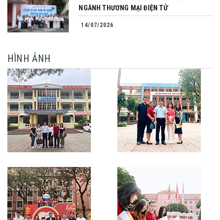
NGÀNH THƯƠNG MẠI ĐIỆN TỬ
14/07/2026
HÌNH ẢNH