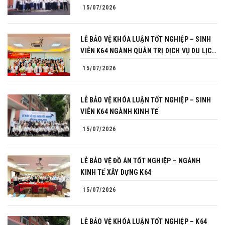
15/07/2026
LỄ BẢO VỆ KHÓA LUẬN TỐT NGHIỆP – SINH
VIÊN K64 NGÀNH QUẢN TRỊ DỊCH VỤ DU LỊCH
VÀ LỮ HÀNH
15/07/2026
LỄ BẢO VỆ KHÓA LUẬN TỐT NGHIỆP – SINH
VIÊN K64 NGÀNH KINH TẾ
15/07/2026
LỄ BẢO VỆ ĐỒ ÁN TỐT NGHIỆP – NGÀNH
KINH TẾ XÂY DỰNG K64
15/07/2026
LỄ BẢO VỆ KHÓA LUẬN TỐT NGHIỆP – K64