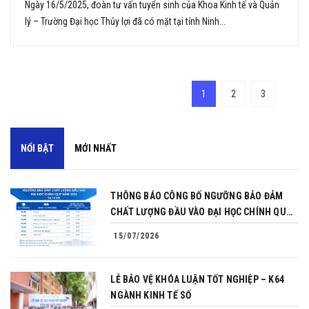
Ngày 16/5/2025, đoàn tư vấn tuyển sinh của Khoa Kinh tế và Quản
lý – Trường Đại học Thủy lợi đã có mặt tại tỉnh Ninh...
1
2
3
NỔI BẬT
MỚI NHẤT
THÔNG BÁO CÔNG BỐ NGƯỠNG BẢO ĐẢM
CHẤT LƯỢNG ĐẦU VÀO ĐẠI HỌC CHÍNH QUY
NĂM 2026
15/07/2026
LỄ BẢO VỆ KHÓA LUẬN TỐT NGHIỆP – K64
NGÀNH KINH TẾ SỐ