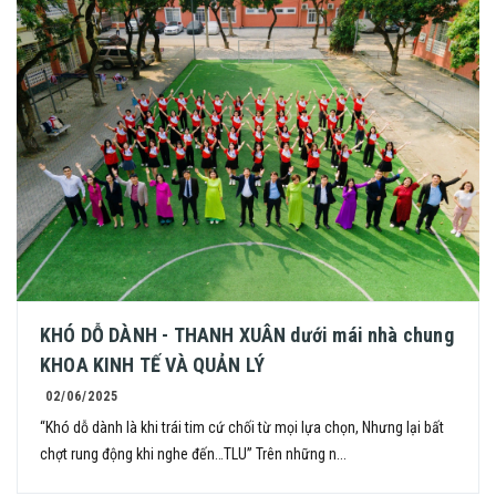
KHÓ DỖ DÀNH - THANH XUÂN dưới mái nhà chung
KHOA KINH TẾ VÀ QUẢN LÝ
02/06/2025
“Khó dỗ dành là khi trái tim cứ chối từ mọi lựa chọn, Nhưng lại bất
chợt rung động khi nghe đến…TLU” Trên những n...