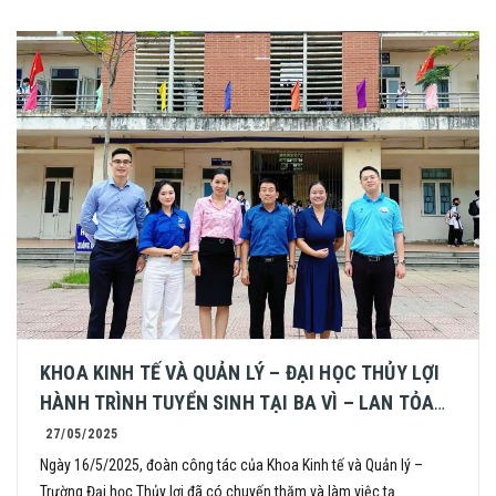
KHOA KINH TẾ VÀ QUẢN LÝ – ĐẠI HỌC THỦY LỢI
HÀNH TRÌNH TUYỂN SINH TẠI BA VÌ – LAN TỎA
CƠ HỘI, TRUYỀN CẢM HỨNG
27/05/2025
Ngày 16/5/2025, đoàn công tác của Khoa Kinh tế và Quản lý –
Trường Đại học Thủy lợi đã có chuyến thăm và làm việc tạ...