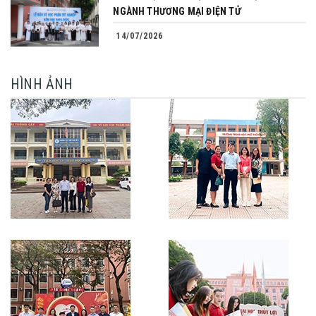
NGÀNH THƯƠNG MẠI ĐIỆN TỬ
14/07/2026
HÌNH ẢNH