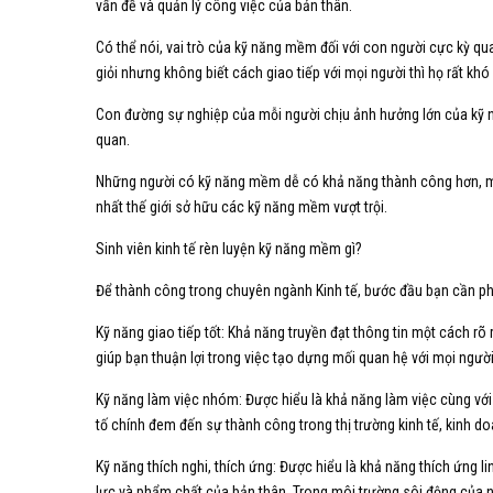
vấn đề và quản lý công việc của bản thân.
Có thể nói, vai trò của kỹ năng mềm đối với con người cực kỳ qu
giỏi nhưng không biết cách giao tiếp với mọi người thì họ rất khó
Con đường sự nghiệp của mỗi người chịu ảnh hưởng lớn của kỹ n
quan.
Những người có kỹ năng mềm dễ có khả năng thành công hơn, mộ
nhất thế giới sở hữu các kỹ năng mềm vượt trội.
Sinh viên kinh tế rèn luyện kỹ năng mềm gì?
Để thành công trong chuyên ngành Kinh tế, bước đầu bạn cần ph
Kỹ năng giao tiếp tốt: Khả năng truyền đạt thông tin một cách rõ 
giúp bạn thuận lợi trong việc tạo dựng mối quan hệ với mọi người,
Kỹ năng làm việc nhóm: Được hiểu là khả năng làm việc cùng vớ
tố chính đem đến sự thành công trong thị trường kinh tế, kinh 
Kỹ năng thích nghi, thích ứng: Được hiểu là khả năng thích ứng 
lực và phẩm chất của bản thân. Trong môi trường sôi động của nề