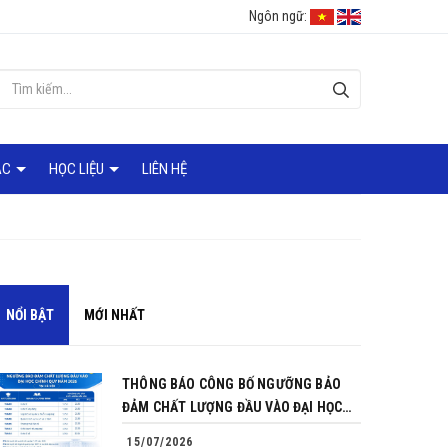
Ngôn ngữ:
ÁC
HỌC LIỆU
LIÊN HỆ
NỔI BẬT
MỚI NHẤT
THÔNG BÁO CÔNG BỐ NGƯỠNG BẢO
ĐẢM CHẤT LƯỢNG ĐẦU VÀO ĐẠI HỌC
CHÍNH QUY NĂM 2026
15/07/2026