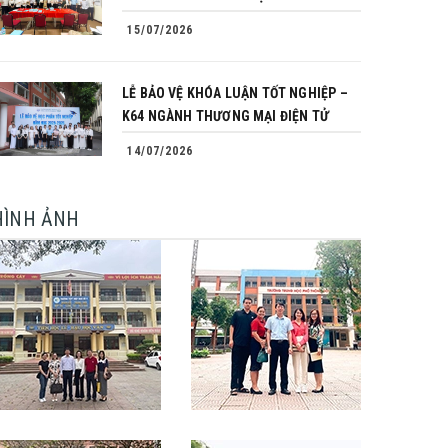
15/07/2026
LỄ BẢO VỆ KHÓA LUẬN TỐT NGHIỆP –
K64 NGÀNH THƯƠNG MẠI ĐIỆN TỬ
14/07/2026
HÌNH ẢNH