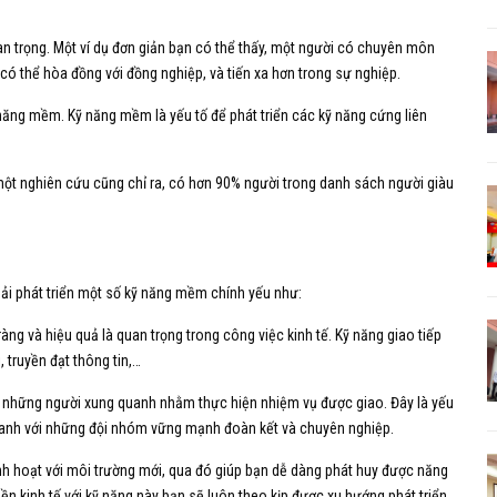
an trọng. Một ví dụ đơn giản bạn có thể thấy, một người có chuyên môn
 có thể hòa đồng với đồng nghiệp, và tiến xa hơn trong sự nghiệp.
ăng mềm. Kỹ năng mềm là yếu tố để phát triển các kỹ năng cứng liên
t nghiên cứu cũng chỉ ra, có hơn 90% người trong danh sách người giàu
ải phát triển một số kỹ năng mềm chính yếu như:
ràng và hiệu quả là quan trọng trong công việc kinh tế. Kỹ năng giao tiếp
 truyền đạt thông tin,…
i những người xung quanh nhằm thực hiện nhiệm vụ được giao. Đây là yếu
doanh với những đội nhóm vững mạnh đoàn kết và chuyên nghiệp.
linh hoạt với môi trường mới, qua đó giúp bạn dễ dàng phát huy được năng
n kinh tế với kỹ năng này bạn sẽ luôn theo kịp được xu hướng phát triển