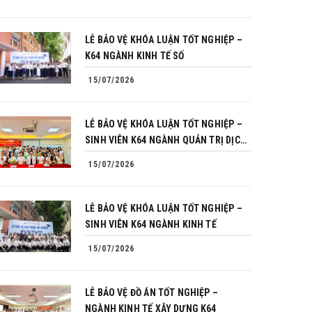
LỄ BẢO VỆ KHÓA LUẬN TỐT NGHIỆP –
K64 NGÀNH KINH TẾ SỐ
15/07/2026
LỄ BẢO VỆ KHÓA LUẬN TỐT NGHIỆP –
SINH VIÊN K64 NGÀNH QUẢN TRỊ DỊCH
VỤ DU LỊCH VÀ LỮ HÀNH
15/07/2026
LỄ BẢO VỆ KHÓA LUẬN TỐT NGHIỆP –
SINH VIÊN K64 NGÀNH KINH TẾ
15/07/2026
LỄ BẢO VỆ ĐỒ ÁN TỐT NGHIỆP –
NGÀNH KINH TẾ XÂY DỰNG K64