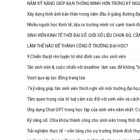
NĂM KỸ NĂNG GIÚP BẠN THÔNG MINH HƠN TRONG KỶ NGU
Xây dựng hình ảnh bản thân trong năm đầu ở giảng đường đạ
Nhiều người học Kinh tế, liệu ra trường mình có cạnh tranh 
SINH VIÊN KINH TẾ THỜI ĐẠI SỐ: GIỎI SỐ LIỆU CHƯA ĐỦ, C
LÀM THẾ NÀO ĐỂ THÀNH CÔNG Ở TRƯỜNG ĐẠI HỌC?
9 Chiến thuật rèn luyện trí nhớ đỉnh cao cho sinh viên
Tân sinh viên & cuộc chiến với deadline: làm sao để không "b
Vượt qua áp lực đồng trang lứa
7 kỹ năng giúp tân sinh viên thích nghi với môi trường đại họ
Tầm quan trọng của trí tuệ cảm xúc đối với sinh viên và cách
Ứng dụng Chat GPT trong học tập của sinh viên năm nhất: Cơ h
Kỹ năng số: Chìa khóa thành công cho sinh viên trong thời đ
Trải nghiệm thực tế – nền tảng cho sự trưởng thành đích thự