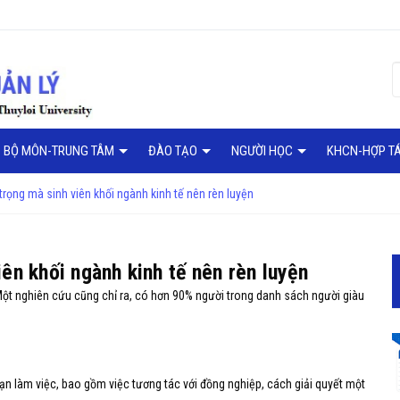
BỘ MÔN-TRUNG TÂM
ĐÀO TẠO
NGƯỜI HỌC
KHCN-HỢP T
rọng mà sinh viên khối ngành kinh tế nên rèn luyện
ên khối ngành kinh tế nên rèn luyện
t nghiên cứu cũng chỉ ra, có hơn 90% người trong danh sách người giàu
ạn làm việc, bao gồm việc tương tác với đồng nghiệp, cách giải quyết một