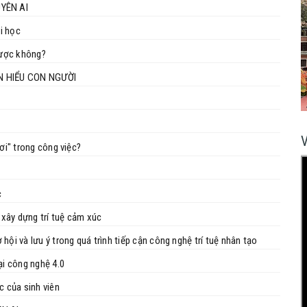
YÊN AI
i học
được không?
ẦN HIỂU CON NGƯỜI
ơi" trong công việc?
c
 xây dựng trí tuệ cảm xúc
ội và lưu ý trong quá trình tiếp cận công nghệ trí tuệ nhân tạo
ại công nghệ 4.0
c của sinh viên