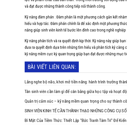
và đạt được những thành công tiếp nối thành công.
Kỹ năng đàm phán : Đàm phán là một phương cách gắn kết nhằm 
hiểu và hợp tác. Đàm phán chính là để xác định một phương thứ
năng giúp sinh viên kinh tế bước lên đỉnh cao trong nghề nghiệp
Kỹ năng phân tích và ra quyết định kịp thời: Kỹ năng này giúp bạn
đưa ra quyết định dựa trên những tìm hiểu và phân tích kỹ càng c
kỹ năng mềm cực kỳ quan trọng giúp bạn đạt được những mục ti
BÀI VIẾT LIÊN QUAN:
Lắng nghe bộ não, khơi mở tiền năng: hành trình trưởng thà
Tân sinh viên cần làm gì để cân bằng giữa học tập và hoạt đ
Quản trị cảm xúc – kỹ năng mềm quan trọng cho sự thành cô
SINH VIÊN KINH TẾ CẦN THÀNH THẠO NHỮNG CÔNG CỤ SỐ
Bí Mật Của Tiềm Thức: Thiết Lập "Bức Tranh Tâm Trí" Để Kiế