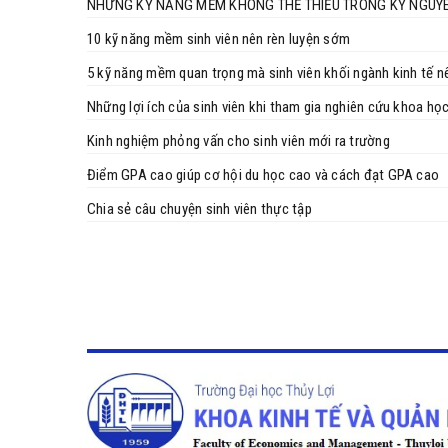
NHỮNG KỸ NĂNG MỀM KHÔNG THỂ THIẾU TRONG KỶ NGUYÊ
10 kỹ năng mềm sinh viên nên rèn luyện sớm
5 kỹ năng mềm quan trọng mà sinh viên khối ngành kinh tế nê
Những lợi ích của sinh viên khi tham gia nghiên cứu khoa họ
Kinh nghiệm phỏng vấn cho sinh viên mới ra trường
Điểm GPA cao giúp cơ hội du học cao và cách đạt GPA cao
Chia sẻ câu chuyện sinh viên thực tập