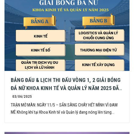
BẢNG ĐẤU & LỊCH THI ĐẤU VÒNG 1, 2 GIẢI BÓNG
ĐÁ NỮ KHOA KINH TẾ VÀ QUẢN LÝ NĂM 2025 ĐÃ
CHÍNH THỨC LỘ DIỆN!
03/06/2025
TRẬN MỞ MÀN: NGÀY 11/5 – SẴN SÀNG CHÁY HẾT MÌNH VÌ ĐAM
MÊ Không khí tại Khoa Kinh tế và Quản lý đang nóng lên từng...