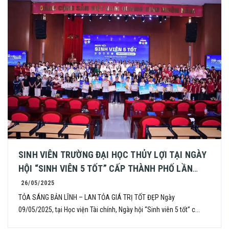
SINH VIÊN TRƯỜNG ĐẠI HỌC THỦY LỢI TẠI NGÀY
HỘI “SINH VIÊN 5 TỐT” CẤP THÀNH PHỐ LẦN
THỨ VI – NĂM 2025]
26/05/2025
TỎA SÁNG BẢN LĨNH – LAN TỎA GIÁ TRỊ TỐT ĐẸP Ngày
09/05/2025, tại Học viện Tài chính, Ngày hội “Sinh viên 5 tốt” c...