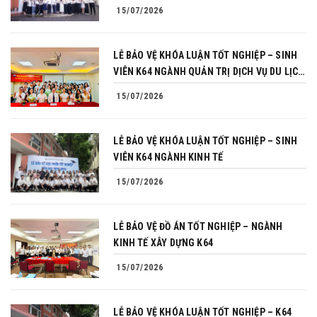
15/07/2026
LỄ BẢO VỆ KHÓA LUẬN TỐT NGHIỆP – SINH
VIÊN K64 NGÀNH QUẢN TRỊ DỊCH VỤ DU LỊCH
VÀ LỮ HÀNH
15/07/2026
LỄ BẢO VỆ KHÓA LUẬN TỐT NGHIỆP – SINH
VIÊN K64 NGÀNH KINH TẾ
15/07/2026
LỄ BẢO VỆ ĐỒ ÁN TỐT NGHIỆP – NGÀNH
KINH TẾ XÂY DỰNG K64
15/07/2026
LỄ BẢO VỆ KHÓA LUẬN TỐT NGHIỆP – K64