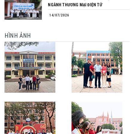
NGÀNH THƯƠNG MẠI ĐIỆN TỬ
14/07/2026
HÌNH ẢNH