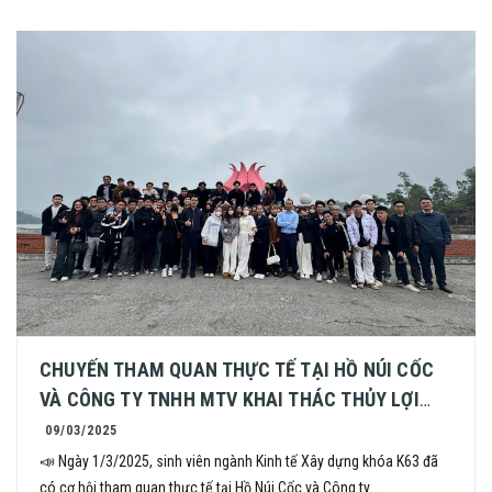
CHUYẾN THAM QUAN THỰC TẾ TẠI HỒ NÚI CỐC
VÀ CÔNG TY TNHH MTV KHAI THÁC THỦY LỢI
THÁI NGUYÊN – TRẢI NGHIỆM THỰC TẾ BỔ ÍCH
09/03/2025
CỦA SINH VIÊN NGÀNH KINH TẾ XÂY DỰNG K63
📣 Ngày 1/3/2025, sinh viên ngành Kinh tế Xây dựng khóa K63 đã
có cơ hội tham quan thực tế tại Hồ Núi Cốc và Công ty ...