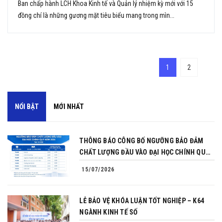
Ban chấp hành LCH Khoa Kinh tế và Quản lý nhiệm kỳ mới với 15
đồng chí là những gương mặt tiêu biểu mang trong mìn...
1
2
NỔI BẬT
MỚI NHẤT
THÔNG BÁO CÔNG BỐ NGƯỠNG BẢO ĐẢM
CHẤT LƯỢNG ĐẦU VÀO ĐẠI HỌC CHÍNH QUY
NĂM 2026
15/07/2026
LỄ BẢO VỆ KHÓA LUẬN TỐT NGHIỆP – K64
NGÀNH KINH TẾ SỐ