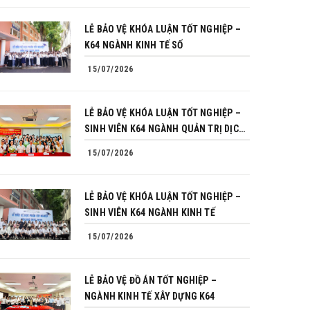
LỄ BẢO VỆ KHÓA LUẬN TỐT NGHIỆP –
K64 NGÀNH KINH TẾ SỐ
15/07/2026
LỄ BẢO VỆ KHÓA LUẬN TỐT NGHIỆP –
SINH VIÊN K64 NGÀNH QUẢN TRỊ DỊCH
VỤ DU LỊCH VÀ LỮ HÀNH
15/07/2026
LỄ BẢO VỆ KHÓA LUẬN TỐT NGHIỆP –
SINH VIÊN K64 NGÀNH KINH TẾ
15/07/2026
LỄ BẢO VỆ ĐỒ ÁN TỐT NGHIỆP –
NGÀNH KINH TẾ XÂY DỰNG K64