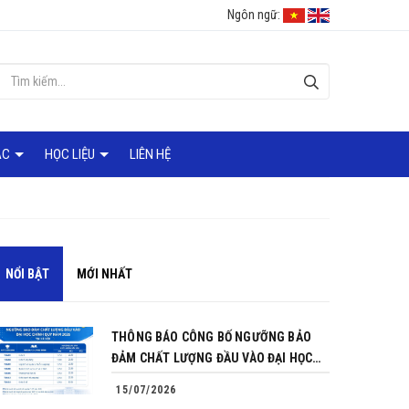
Ngôn ngữ:
ÁC
HỌC LIỆU
LIÊN HỆ
NỔI BẬT
MỚI NHẤT
THÔNG BÁO CÔNG BỐ NGƯỠNG BẢO
ĐẢM CHẤT LƯỢNG ĐẦU VÀO ĐẠI HỌC
CHÍNH QUY NĂM 2026
15/07/2026