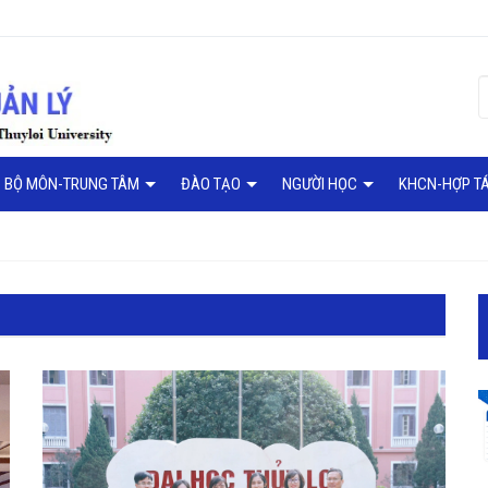
BỘ MÔN-TRUNG TÂM
ĐÀO TẠO
NGƯỜI HỌC
KHCN-HỢP T