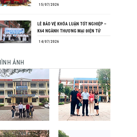
15/07/2026
LỄ BẢO VỆ KHÓA LUẬN TỐT NGHIỆP –
K64 NGÀNH THƯƠNG MẠI ĐIỆN TỬ
14/07/2026
HÌNH ẢNH