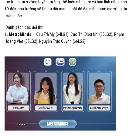
tục tranh tài ở vòng tuyển trường, thể hiện năng lực và bản lĩnh của mình.
Từ đây, nhà trường sẽ tìm ra đội mạnh nhất để đại diện tham gia vòng thi
toàn quốc
Danh sách các đội thi:
1. MetroMinds
– Kiều Trà My (64LG1), Cao Thị Diệu Nhi (65LG2), Phạm
Hoàng Việt (65LG2), Nguyễn Trúc Quỳnh (66LG2)