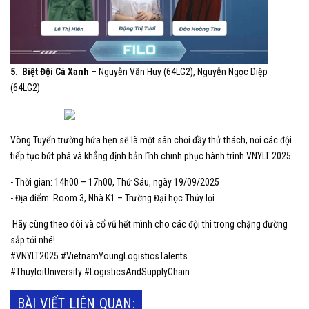
5. Biệt Đội Cá Xanh
– Nguyễn Văn Huy (64LG2), Nguyễn Ngọc Diệp
(64LG2)
Vòng Tuyển trường hứa hẹn sẽ là một sân chơi đầy thử thách, nơi các đội
tiếp tục bứt phá và khẳng định bản lĩnh chinh phục hành trình VNYLT 2025.
- Thời gian: 14h00 – 17h00, Thứ Sáu, ngày 19/09/2025
- Địa điểm: Room 3, Nhà K1 – Trường Đại học Thủy lợi
Hãy cùng theo dõi và cổ vũ hết mình cho các đội thi trong chặng đường
sắp tới nhé!
#VNYLT2025 #VietnamYoungLogisticsTalents
#ThuyloiUniversity #LogisticsAndSupplyChain
BÀI VIẾT LIÊN QUAN: