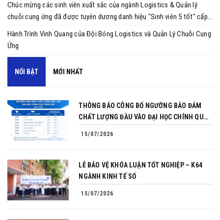
Chúc mừng các sinh viên xuất sắc của ngành Logistics & Quản lý
chuỗi cung ứng đã được tuyên dương danh hiệu "Sinh viên 5 tốt" cấp
trường năm 2025 ❤️
Hành Trình Vinh Quang của Đội Bóng Logistics và Quản Lý Chuỗi Cung
Ứng
NỔI BẬT
MỚI NHẤT
THÔNG BÁO CÔNG BỐ NGƯỠNG BẢO ĐẢM
CHẤT LƯỢNG ĐẦU VÀO ĐẠI HỌC CHÍNH QUY
NĂM 2026
15/07/2026
LỄ BẢO VỆ KHÓA LUẬN TỐT NGHIỆP – K64
NGÀNH KINH TẾ SỐ
15/07/2026