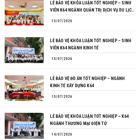
LỄ BẢO VỆ KHÓA LUẬN TỐT NGHIỆP – SINH
VIÊN K64 NGÀNH QUẢN TRỊ DỊCH VỤ DU LỊCH
VÀ LỮ HÀNH
15/07/2026
LỄ BẢO VỆ KHÓA LUẬN TỐT NGHIỆP – SINH
VIÊN K64 NGÀNH KINH TẾ
15/07/2026
LỄ BẢO VỆ ĐỒ ÁN TỐT NGHIỆP – NGÀNH
KINH TẾ XÂY DỰNG K64
15/07/2026
LỄ BẢO VỆ KHÓA LUẬN TỐT NGHIỆP – K64
NGÀNH THƯƠNG MẠI ĐIỆN TỬ
14/07/2026