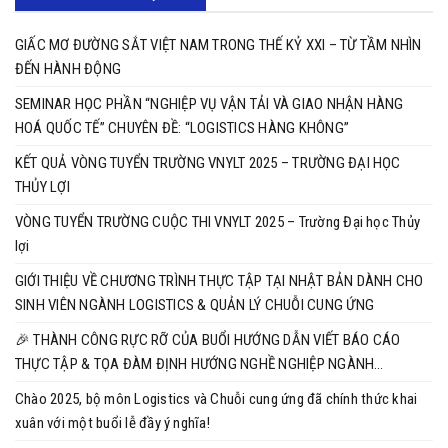
GIẤC MƠ ĐƯỜNG SẮT VIỆT NAM TRONG THẾ KỶ XXI – TỪ TẦM NHÌN
ĐẾN HÀNH ĐỘNG
SEMINAR HỌC PHẦN “NGHIỆP VỤ VẬN TẢI VÀ GIAO NHẬN HÀNG
HOÁ QUỐC TẾ” CHUYÊN ĐỀ: “LOGISTICS HÀNG KHÔNG”
KẾT QUẢ VÒNG TUYỂN TRƯỜNG VNYLT 2025 – TRƯỜNG ĐẠI HỌC
THỦY LỢI
VÒNG TUYỂN TRƯỜNG CUỘC THI VNYLT 2025 – Trường Đại học Thủy
lợi
GIỚI THIỆU VỀ CHƯƠNG TRÌNH THỰC TẬP TẠI NHẬT BẢN DÀNH CHO
SINH VIÊN NGÀNH LOGISTICS & QUẢN LÝ CHUỖI CUNG ỨNG
🎉 THÀNH CÔNG RỰC RỠ CỦA BUỔI HƯỚNG DẪN VIẾT BÁO CÁO
THỰC TẬP & TỌA ĐÀM ĐỊNH HƯỚNG NGHỀ NGHIỆP NGÀNH
LOGISTICS & QUẢN LÝ CHUỖI CUNG ỨNG 🎉
Chào 2025, bộ môn Logistics và Chuỗi cung ứng đã chính thức khai
xuân với một buổi lễ đầy ý nghĩa!