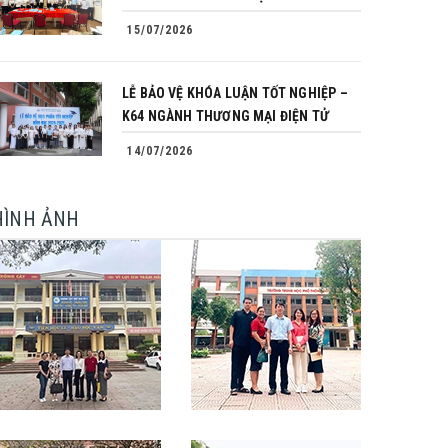
15/07/2026
LỄ BẢO VỆ KHÓA LUẬN TỐT NGHIỆP –
K64 NGÀNH THƯƠNG MẠI ĐIỆN TỬ
14/07/2026
HÌNH ẢNH