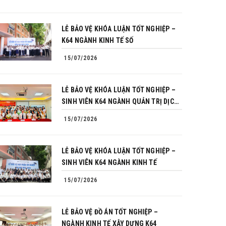
LỄ BẢO VỆ KHÓA LUẬN TỐT NGHIỆP –
K64 NGÀNH KINH TẾ SỐ
15/07/2026
LỄ BẢO VỆ KHÓA LUẬN TỐT NGHIỆP –
SINH VIÊN K64 NGÀNH QUẢN TRỊ DỊCH
VỤ DU LỊCH VÀ LỮ HÀNH
15/07/2026
LỄ BẢO VỆ KHÓA LUẬN TỐT NGHIỆP –
SINH VIÊN K64 NGÀNH KINH TẾ
15/07/2026
LỄ BẢO VỆ ĐỒ ÁN TỐT NGHIỆP –
NGÀNH KINH TẾ XÂY DỰNG K64