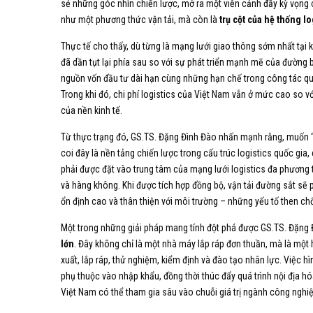
sẻ những góc nhìn chiến lược, mở ra một viễn cảnh đầy kỳ vọng 
như một phương thức vận tải, mà còn là
trụ cột của hệ thống l
Thực tế cho thấy, dù từng là mạng lưới giao thông sớm nhất tại
đã dần tụt lại phía sau so với sự phát triển mạnh mẽ của đường 
nguồn vốn đầu tư dài hạn cùng những hạn chế trong công tác qu
Trong khi đó, chi phí logistics của Việt Nam vẫn ở mức cao so vớ
của nền kinh tế.
Từ thực trạng đó, GS.TS. Đặng Đình Đào nhấn mạnh rằng, muốn
coi đây là nền tảng chiến lược trong cấu trúc logistics quốc gia,
phải được đặt vào trung tâm của mạng lưới logistics đa phương t
và hàng không. Khi được tích hợp đồng bộ, vận tải đường sắt sẽ p
ổn định cao và thân thiện với môi trường – những yếu tố then chố
Một trong những giải pháp mang tính đột phá được GS.TS. Đặng 
lớn
. Đây không chỉ là một nhà máy lắp ráp đơn thuần, mà là một 
xuất, lắp ráp, thử nghiệm, kiểm định và đào tạo nhân lực. Việc 
phụ thuộc vào nhập khẩu, đồng thời thúc đẩy quá trình nội địa hó
Việt Nam có thể tham gia sâu vào chuỗi giá trị ngành công nghiệp