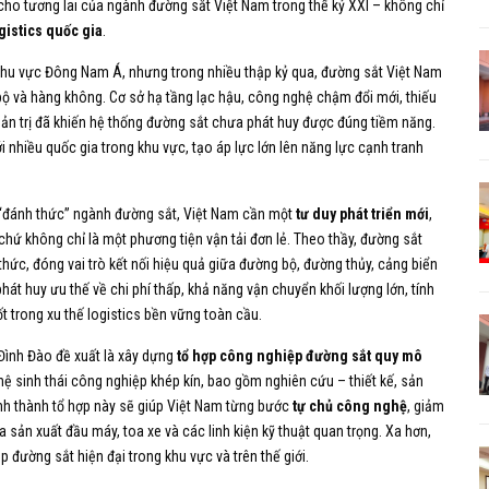
cho tương lai của ngành đường sắt Việt Nam trong thế kỷ XXI – không chỉ
ogistics quốc gia
.
 khu vực Đông Nam Á, nhưng trong nhiều thập kỷ qua, đường sắt Việt Nam
bộ và hàng không. Cơ sở hạ tầng lạc hậu, công nghệ chậm đổi mới, thiếu
ản trị đã khiến hệ thống đường sắt chưa phát huy được đúng tiềm năng.
i nhiều quốc gia trong khu vực, tạo áp lực lớn lên năng lực cạnh tranh
 “đánh thức” ngành đường sắt, Việt Nam cần một
tư duy phát triển mới
,
 chứ không chỉ là một phương tiện vận tải đơn lẻ. Theo thầy, đường sắt
hức, đóng vai trò kết nối hiệu quả giữa đường bộ, đường thủy, cảng biển
hát huy ưu thế về chi phí thấp, khả năng vận chuyển khối lượng lớn, tính
t trong xu thế logistics bền vững toàn cầu.
Đình Đào đề xuất là xây dựng
tổ hợp công nghiệp đường sắt quy mô
hệ sinh thái công nghiệp khép kín, bao gồm nghiên cứu – thiết kế, sản
hình thành tổ hợp này sẽ giúp Việt Nam từng bước
tự chủ công nghệ
, giảm
a sản xuất đầu máy, toa xe và các linh kiện kỹ thuật quan trọng. Xa hơn,
 đường sắt hiện đại trong khu vực và trên thế giới.