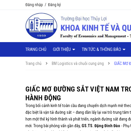
Đăng nhập
/
Đăng ký
TRANG CHỦ
GIỚI THIỆU
TIN TỨC & THÔNG BÁO
Trang chủ
BM Logistics và chuỗi cung ứng
GIẤC MƠ 
GIẤC MƠ ĐƯỜNG SẮT VIỆT NAM TRO
HÀNH ĐỘNG
Trong bối cảnh kinh tế toàn cầu đang chuyển dịch mạnh mẽ theo
đặc biệt là vận tải đường sắt – đang dần lấy lại vai trò trung tâm
hơn một thế kỷ hình thành và phát triển, ngành đường sắt đang đứ
mới. Trong bài phỏng vấn gần đây,
GS.TS. Đặng Đình Đào
- Phụ