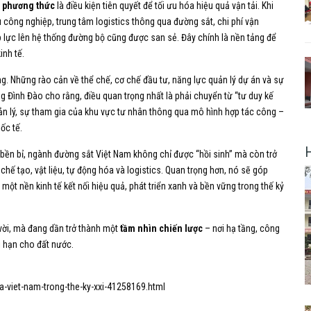
a phương thức
là điều kiện tiên quyết để tối ưu hóa hiệu quả vận tải. Khi
 công nghiệp, trung tâm logistics thông qua đường sắt, chi phí vận
p lực lên hệ thống đường bộ cũng được san sẻ. Đây chính là nền tảng để
inh tế.
g. Những rào cản về thể chế, cơ chế đầu tư, năng lực quản lý dự án và sự
g Đình Đào cho rằng, điều quan trọng nhất là phải chuyển từ “tư duy kế
quản lý, sự tham gia của khu vực tư nhân thông qua mô hình hợp tác công –
ốc tế.
bền bỉ, ngành đường sắt Việt Nam không chỉ được “hồi sinh” mà còn trở
hế tạo, vật liệu, tự động hóa và logistics. Quan trọng hơn, nó sẽ góp
 một nền kinh tế kết nối hiệu quả, phát triển xanh và bền vững trong thế kỷ
vời, mà đang dần trở thành một
tầm nhìn chiến lược
– nơi hạ tầng, công
ài hạn cho đất nước.
-viet-nam-trong-the-ky-xxi-41258169.html