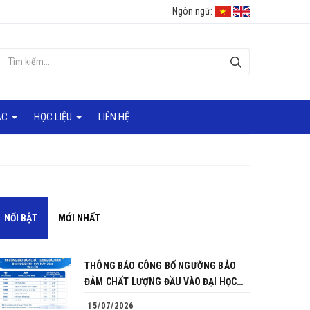
Ngôn ngữ:
ÁC
HỌC LIỆU
LIÊN HỆ
NỔI BẬT
MỚI NHẤT
THÔNG BÁO CÔNG BỐ NGƯỠNG BẢO
ĐẢM CHẤT LƯỢNG ĐẦU VÀO ĐẠI HỌC
CHÍNH QUY NĂM 2026
15/07/2026