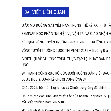
BÀI VIẾT LIÊN QUAN:
GIẤC MƠ ĐƯỜNG SẮT VIỆT NAM TRONG THẾ KỶ XXI – TỪ 
KẾT QUẢ VÒNG TUYỂN TRƯỜNG VNYLT 2025 – TRƯỜNG ĐẠI 
VÒNG TUYỂN TRƯỜNG CUỘC THI VNYLT 2025 – Trường Đại họ
GIỚI THIỆU VỀ CHƯƠNG TRÌNH THỰC TẬP TẠI NHẬT BẢN D
ỨNG
🎉 THÀNH CÔNG RỰC RỠ CỦA BUỔI HƯỚNG DẪN VIẾT BÁO
LOGISTICS & QUẢN LÝ CHUỖI CUNG ỨNG 🎉
Chào 2025, bộ môn Logistics và Chuỗi cung ứng đã chính thứ
Chúc mừng các sinh viên xuất sắc của ngành Logistics & Quả
tốt" cấp trường năm 2025 ❤️
Hành Trình Vinh Quang của Đội Bóng Logistics và Quản Lý C