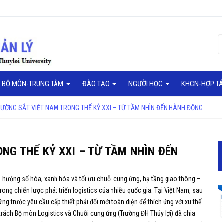
BỘ MÔN-TRUNG TÂM
ĐÀO TẠO
NGƯỜI HỌC
KHCN-HỢP T
ĐƯỜNG SẮT VIỆT NAM TRONG THẾ KỶ XXI – TỪ TẦM NHÌN ĐẾN HÀNH ĐỘNG
NG THẾ KỶ XXI – TỪ TẦM NHÌN ĐẾN
 hướng số hóa, xanh hóa và tối ưu chuỗi cung ứng, hạ tầng giao thông –
 trong chiến lược phát triển logistics của nhiều quốc gia. Tại Việt Nam, sau
ng trước yêu cầu cấp thiết phải đổi mới toàn diện để thích ứng với xu thế
 trách Bộ môn Logistics và Chuỗi cung ứng (Trường ĐH Thủy lợi)
đã chia