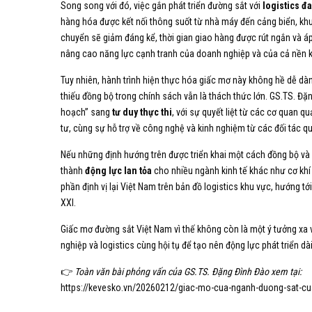
Song song với đó, việc gắn phát triển đường sắt với
logistics đ
hàng hóa được kết nối thông suốt từ nhà máy đến cảng biển, khu
chuyển sẽ giảm đáng kể, thời gian giao hàng được rút ngắn và á
nâng cao năng lực cạnh tranh của doanh nghiệp và của cả nền k
Tuy nhiên, hành trình hiện thực hóa giấc mơ này không hề dễ dàn
thiếu đồng bộ trong chính sách vẫn là thách thức lớn. GS.TS. Đặn
hoạch” sang
tư duy thực thi
, với sự quyết liệt từ các cơ quan 
tư, cùng sự hỗ trợ về công nghệ và kinh nghiệm từ các đối tác qu
Nếu những định hướng trên được triển khai một cách đồng bộ và 
thành
động lực lan tỏa
cho nhiều ngành kinh tế khác như cơ khí c
phần định vị lại Việt Nam trên bản đồ logistics khu vực, hướng tới
XXI.
Giấc mơ đường sắt Việt Nam vì thế không còn là một ý tưởng xa 
nghiệp và logistics cùng hội tụ để tạo nên động lực phát triển d
👉
Toàn văn bài phỏng vấn của GS.TS. Đặng Đình Đào xem tại:
https://kevesko.vn/20260212/giac-mo-cua-nganh-duong-sat-cua