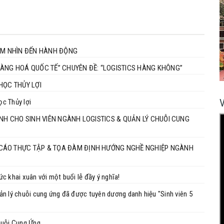
TẦM NHÌN ĐẾN HÀNH ĐỘNG
SEMINAR HỌC PHẦN “NGHIỆP VỤ VẬN TẢI VÀ GIAO NHẬN HÀNG HOÁ QUỐC TẾ” CHUYÊN ĐỀ: “LOGISTICS HÀNG KHÔNG”
HỌC THỦY LỢI
c Thủy lợi
ÀNH CHO SINH VIÊN NGÀNH LOGISTICS & QUẢN LÝ CHUỖI CUNG
 CÁO THỰC TẬP & TỌA ĐÀM ĐỊNH HƯỚNG NGHỀ NGHIỆP NGÀNH
c khai xuân với một buổi lễ đầy ý nghĩa!
n lý chuỗi cung ứng đã được tuyên dương danh hiệu "Sinh viên 5
huỗi Cung Ứng