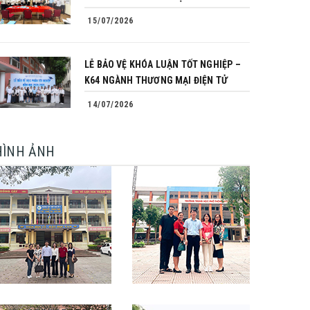
15/07/2026
LỄ BẢO VỆ KHÓA LUẬN TỐT NGHIỆP –
K64 NGÀNH THƯƠNG MẠI ĐIỆN TỬ
14/07/2026
HÌNH ẢNH