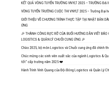
KẾT QUẢ VÒNG TUYỂN TRƯỜNG VNYLT 2025 – TRƯỜNG ĐẠI 
VÒNG TUYỂN TRƯỜNG CUỘC THI VNYLT 2025 – Trường Đại họ
GIỚI THIỆU VỀ CHƯƠNG TRÌNH THỰC TẬP TẠI NHẬT BẢN D
ỨNG
🎉 THÀNH CÔNG RỰC RỠ CỦA BUỔI HƯỚNG DẪN VIẾT BÁO
LOGISTICS & QUẢN LÝ CHUỖI CUNG ỨNG 🎉
Chào 2025, bộ môn Logistics và Chuỗi cung ứng đã chính thứ
Chúc mừng các sinh viên xuất sắc của ngành Logistics & Quả
tốt" cấp trường năm 2025 ❤️
Hành Trình Vinh Quang của Đội Bóng Logistics và Quản Lý C