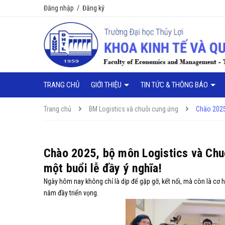
Đăng nhập
/
Đăng ký
TRANG CHỦ
GIỚI THIỆU
TIN TỨC & THÔNG BÁO
Trang chủ
BM Logistics và chuỗi cung ứng
Chào 2025,
Chào 2025, bộ môn Logistics và Chuỗ
một buổi lễ đầy ý nghĩa!
Ngày hôm nay không chỉ là dịp để gặp gỡ, kết nối, mà còn là cơ
năm đầy triển vọng.