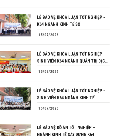
LỄ BẢO VỆ KHÓA LUẬN TỐT NGHIỆP –
K64 NGÀNH KINH TẾ SỐ
15/07/2026
LỄ BẢO VỆ KHÓA LUẬN TỐT NGHIỆP –
SINH VIÊN K64 NGÀNH QUẢN TRỊ DỊCH
VỤ DU LỊCH VÀ LỮ HÀNH
15/07/2026
LỄ BẢO VỆ KHÓA LUẬN TỐT NGHIỆP –
SINH VIÊN K64 NGÀNH KINH TẾ
15/07/2026
LỄ BẢO VỆ ĐỒ ÁN TỐT NGHIỆP –
NGÀNH KINH TẾ XÂY DỰNG K64