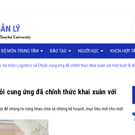
BỘ MÔN-TRUNG TÂM
ĐÀO TẠO
NGƯỜI HỌC
KHCN-HỢP T
 bộ môn Logistics và Chuỗi cung ứng đã chính thức khai xuân với một buổi lễ đầ
i cung ứng đã chính thức khai xuân với
 hội để chúng ta cùng nhau chia sẻ những kế hoạch, mục tiêu mới cho một