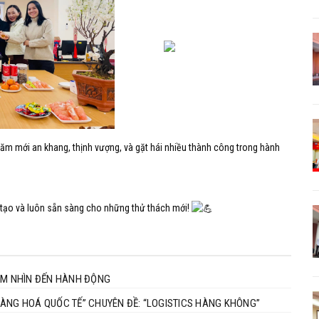
năm mới an khang, thịnh vượng, và gặt hái nhiều thành công trong hành
 tạo và luôn sẵn sàng cho những thử thách mới!
TẦM NHÌN ĐẾN HÀNH ĐỘNG
SEMINAR HỌC PHẦN “NGHIỆP VỤ VẬN TẢI VÀ GIAO NHẬN HÀNG HOÁ QUỐC TẾ” CHUYÊN ĐỀ: “LOGISTICS HÀNG KHÔNG”