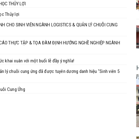
HỌC THỦY LỢI
c Thủy lợi
ÀNH CHO SINH VIÊN NGÀNH LOGISTICS & QUẢN LÝ CHUỖI CUNG
 CÁO THỰC TẬP & TỌA ĐÀM ĐỊNH HƯỚNG NGHỀ NGHIỆP NGÀNH
c khai xuân với một buổi lễ đầy ý nghĩa!
n lý chuỗi cung ứng đã được tuyên dương danh hiệu "Sinh viên 5
huỗi Cung Ứng