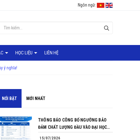
Ngôn ngữ:
ÁC
HỌC LIỆU
LIÊN HỆ
y ý nghĩa!
NỔI BẬT
MỚI NHẤT
THÔNG BÁO CÔNG BỐ NGƯỠNG BẢO
ĐẢM CHẤT LƯỢNG ĐẦU VÀO ĐẠI HỌC
CHÍNH QUY NĂM 2026
15/07/2026