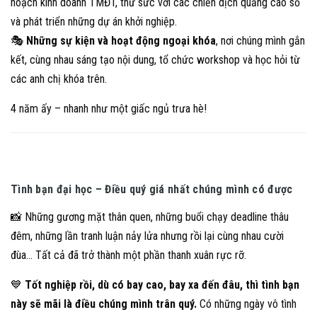
hoạch kinh doanh TMĐT, thử sức với các chiến dịch quảng cáo số
và phát triển những dự án khởi nghiệp.
🎭
Những sự kiện và hoạt động ngoại khóa
, nơi chúng mình gắn
kết, cùng nhau sáng tạo nội dung, tổ chức workshop và học hỏi từ
các anh chị khóa trên.
4 năm ấy – nhanh như một giấc ngủ trưa hè!
Tình bạn đại học – Điều quý giá nhất chúng mình có được
📸 Những gương mặt thân quen, những buổi chạy deadline thâu
đêm, những lần tranh luận nảy lửa nhưng rồi lại cùng nhau cười
đùa… Tất cả đã trở thành một phần thanh xuân rực rỡ.
💙
Tốt nghiệp rồi, dù có bay cao, bay xa đến đâu, thì tình bạn
này sẽ mãi là điều chúng mình trân quý.
Có những ngày vô tình