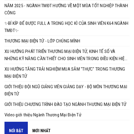
NĂM 2025 - NGÀNH TMĐT HƯỚNG VỀ MỘT MÙA TỐT NGHIỆP THÀNH
CÔNG
✨BÍ KÍP ĐỂ ĐƯỢC FULL A TRONG HỌC KÌ CỦA SINH VIÊN K64 NGÀNH
TMĐT✨
THƯƠNG MẠI ĐIỆN TỬ - LỚP CHÚNG MÌNH
XU HƯỚNG PHÁT TRIỂN THƯƠNG MẠI ĐIỆN TỬ, KINH TẾ SỐ VÀ
NHỮNG KỸ NĂNG CẦN THIẾT CHO SINH VIÊN TRONG ĐIỀU KIỆN HIỆN
NAY
XU HƯỚNG TĂNG TRẢI NGHIỆM MUA SẮM "THỰC" TRONG THƯƠNG
MẠI ĐIỆN TỬ
GIỚI THIỆU ĐỘI NGŨ GIẢNG VIÊN GIẢNG DẠY - BỘ MÔN THƯƠNG MẠI
ĐIỆN TỬ
GIỚI THIỆU CHƯƠNG TRÌNH ĐÀO TẠO NGÀNH THƯƠNG MẠI ĐIỆN TỬ
Video giới thiệu Ngành Thương Mại Điện Tử
NỔI BẬT
MỚI NHẤT