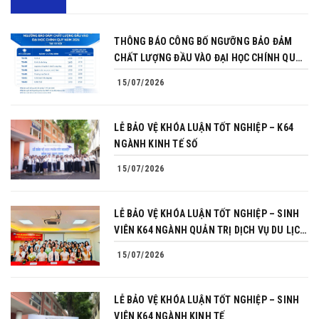
THÔNG BÁO CÔNG BỐ NGƯỠNG BẢO ĐẢM
CHẤT LƯỢNG ĐẦU VÀO ĐẠI HỌC CHÍNH QUY
NĂM 2026
15/07/2026
LỄ BẢO VỆ KHÓA LUẬN TỐT NGHIỆP – K64
NGÀNH KINH TẾ SỐ
15/07/2026
LỄ BẢO VỆ KHÓA LUẬN TỐT NGHIỆP – SINH
VIÊN K64 NGÀNH QUẢN TRỊ DỊCH VỤ DU LỊCH
VÀ LỮ HÀNH
15/07/2026
LỄ BẢO VỆ KHÓA LUẬN TỐT NGHIỆP – SINH
VIÊN K64 NGÀNH KINH TẾ