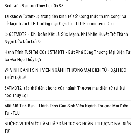
Sinh viên Đại học Thủy Lợi lần 38
Talkshow “Start-up trong nền kinh tế số: Công thức thành công” và
Lễ kiện toàn CLB Thương mại Điện tử - TLU E-commerce Club
✨ 66TMĐT2 – Khi Đoàn Kết Là Sức Mạnh, Khi Nhiệt Huyết Trở Thành
Ngọn Lửa Dẫn Lối ✨
Hành Trình Tuổi Trẻ Của 65TMĐT1 - Bứt Phá Cùng Thương Mại Điện Tử
tại Đại Học Thủy Lợi
🎉 VINH DANH SINH VIÊN NGÀNH THƯƠNG MẠI ĐIỆN TỬ - ĐẠI HỌC
THỦY LỢI 🎉
64TMĐT2: tập thể tiên phong của ngành Thương mại điện tử tại Đại
học Thủy Lợi.
Mật Mã Tình Bạn – Hành Trình Của Sinh Viên Ngành Thương Mại Điện
Tử - TLU
NHỮNG VỊ TRÍ VIỆC LÀM HẤP DẪN TRONG NGÀNH THƯƠNG MẠI ĐIỆN
TỬ