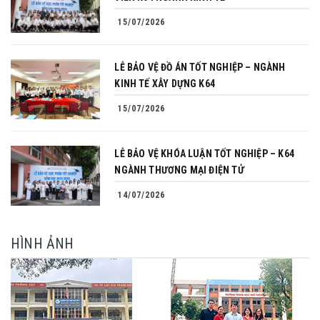
15/07/2026
LỄ BẢO VỆ ĐỒ ÁN TỐT NGHIỆP – NGÀNH
KINH TẾ XÂY DỰNG K64
15/07/2026
LỄ BẢO VỆ KHÓA LUẬN TỐT NGHIỆP – K64
NGÀNH THƯƠNG MẠI ĐIỆN TỬ
14/07/2026
HÌNH ẢNH