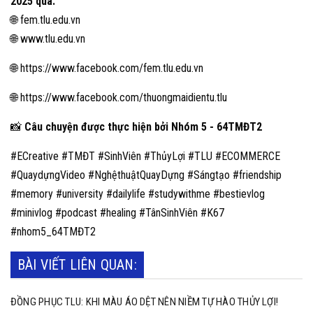
2025 qua:
🌐
fem.tlu.edu.vn
🌐
www.tlu.edu.vn
🌐 https://www.facebook.com/fem.tlu.edu.vn
🌐 https://www.facebook.com/thuongmaidientu.tlu
📸
Câu chuyện được thực hiện bởi Nhóm 5 - 64TMĐT2
#ECreative #TMĐT #SinhViên #ThủyLợi #TLU #ECOMMERCE
#QuaydựngVideo #NghệthuậtQuayDựng #Sángtạo #friendship
#memory #university #dailylife #studywithme #bestievlog
#minivlog #podcast #healing #TânSinhViên #K67
#nhom5_64TMĐT2
BÀI VIẾT LIÊN QUAN:
ĐỒNG PHỤC TLU: KHI MÀU ÁO DỆT NÊN NIỀM TỰ HÀO THỦY LỢI!