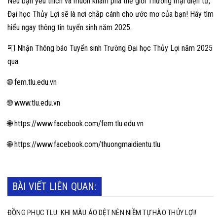
Nếu bạn yêu thích và muốn khám phá thế giới Thương mại điện tử,
Đại học Thủy Lợi sẽ là nơi chắp cánh cho ước mơ của bạn! Hãy tìm
hiểu ngay thông tin tuyển sinh năm 2025.
📮 Nhận Thông báo Tuyển sinh Trường Đại học Thủy Lợi năm 2025
qua:
🌐
fem.tlu.edu.vn
🌐
www.tlu.edu.vn
🌐
https://www.facebook.com/fem.tlu.edu.vn
🌐
https://www.facebook.com/thuongmaidientu.tlu
BÀI VIẾT LIÊN QUAN:
ĐỒNG PHỤC TLU: KHI MÀU ÁO DỆT NÊN NIỀM TỰ HÀO THỦY LỢI!