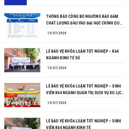
THÔNG BÁO CÔNG BỐ NGƯỠNG BẢO ĐẢM
CHẤT LƯỢNG ĐẦU VÀO ĐẠI HỌC CHÍNH QUY
NĂM 2026
15/07/2026
LỄ BẢO VỆ KHÓA LUẬN TỐT NGHIỆP – K64
NGÀNH KINH TẾ SỐ
15/07/2026
LỄ BẢO VỆ KHÓA LUẬN TỐT NGHIỆP – SINH
VIÊN K64 NGÀNH QUẢN TRỊ DỊCH VỤ DU LỊCH
VÀ LỮ HÀNH
15/07/2026
LỄ BẢO VỆ KHÓA LUẬN TỐT NGHIỆP – SINH
VIÊN K64 NGÀNH KINH TẾ