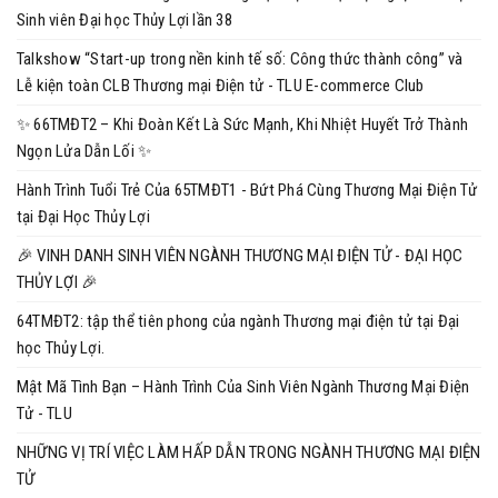
Sinh viên Đại học Thủy Lợi lần 38
Talkshow “Start-up trong nền kinh tế số: Công thức thành công” và
Lễ kiện toàn CLB Thương mại Điện tử - TLU E-commerce Club
✨ 66TMĐT2 – Khi Đoàn Kết Là Sức Mạnh, Khi Nhiệt Huyết Trở Thành
Ngọn Lửa Dẫn Lối ✨
Hành Trình Tuổi Trẻ Của 65TMĐT1 - Bứt Phá Cùng Thương Mại Điện Tử
tại Đại Học Thủy Lợi
🎉 VINH DANH SINH VIÊN NGÀNH THƯƠNG MẠI ĐIỆN TỬ - ĐẠI HỌC
THỦY LỢI 🎉
64TMĐT2: tập thể tiên phong của ngành Thương mại điện tử tại Đại
học Thủy Lợi.
Mật Mã Tình Bạn – Hành Trình Của Sinh Viên Ngành Thương Mại Điện
Tử - TLU
NHỮNG VỊ TRÍ VIỆC LÀM HẤP DẪN TRONG NGÀNH THƯƠNG MẠI ĐIỆN
TỬ