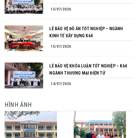
15/07/2026
LỄ BẢO VỆ ĐỒ ÁN TỐT NGHIỆP – NGÀNH
KINH TẾ XÂY DỰNG K64
15/07/2026
LỄ BẢO VỆ KHÓA LUẬN TỐT NGHIỆP – K64
NGÀNH THƯƠNG MẠI ĐIỆN TỬ
14/07/2026
HÌNH ẢNH