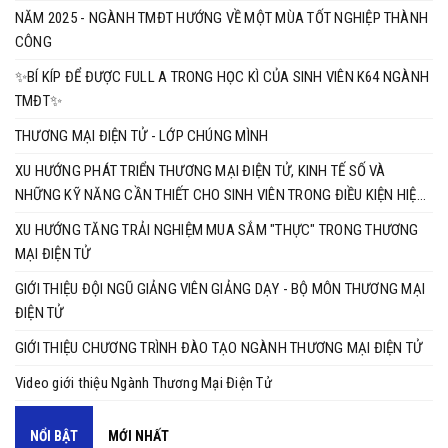
NĂM 2025 - NGÀNH TMĐT HƯỚNG VỀ MỘT MÙA TỐT NGHIỆP THÀNH
CÔNG
✨BÍ KÍP ĐỂ ĐƯỢC FULL A TRONG HỌC KÌ CỦA SINH VIÊN K64 NGÀNH
TMĐT✨
THƯƠNG MẠI ĐIỆN TỬ - LỚP CHÚNG MÌNH
XU HƯỚNG PHÁT TRIỂN THƯƠNG MẠI ĐIỆN TỬ, KINH TẾ SỐ VÀ
NHỮNG KỸ NĂNG CẦN THIẾT CHO SINH VIÊN TRONG ĐIỀU KIỆN HIỆN
NAY
XU HƯỚNG TĂNG TRẢI NGHIỆM MUA SẮM "THỰC" TRONG THƯƠNG
MẠI ĐIỆN TỬ
GIỚI THIỆU ĐỘI NGŨ GIẢNG VIÊN GIẢNG DẠY - BỘ MÔN THƯƠNG MẠI
ĐIỆN TỬ
GIỚI THIỆU CHƯƠNG TRÌNH ĐÀO TẠO NGÀNH THƯƠNG MẠI ĐIỆN TỬ
Video giới thiệu Ngành Thương Mại Điện Tử
NỔI BẬT
MỚI NHẤT