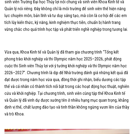
sinh viên Trường Đại học Thủy lợi nói chung và sinh viên Khoa Kinh tế và
Quản lý nói riêng. Đây không chỉ là môi trường để sinh viên thể hiện năng
lực chuyên môn, bản lĩnh và tư duy sáng tạo, mà còn là cơ hội để các em
tích lũy kiến thức, kỹ năng, kinh nghiệm thực tiễn, chuẩn bị hành trang
vững chắc cho quá trình học tập và phát triển nghề nghiệp trong tương lai.
Vừa qua, Khoa Kinh tế và Quản lý đã tham gia chương trình “Tổng kết
phong trào khởi nghiệp và thi Olympic năm học 2025–2026, phát động
cuộc thi Sinh viên Thủy lợi với ý tưởng khởi nghiệp và thi Olympic năm học
2026–2027”. Chương trình là dịp để Nhà trường đánh giá những kết quả đã
đạt được trong năm học vừa qua, đồng thời ghi nhận, biểu dương các tập
thể và cá nhân có thành tích nổi bật trong các hoạt động học thuật, nghiên
cứu và khởi nghiệp. Tại chương trình, sinh viên cùng tập thể Khoa Kinh tế
và Quản lý đã vinh dự được xướng tên ở nhiều hạng mục quan trọng, khẳng
định vị thế, chất lượng đào tạo và tinh thần không ngừng vươn lên của thầy
và trò Khoa.