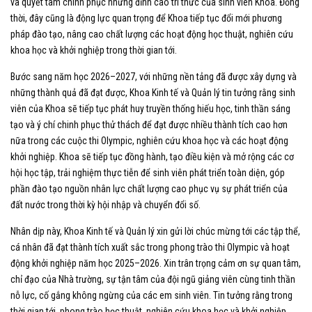
và quyết tâm chinh phục những đỉnh cao tri thức của sinh viên Khoa. Đồng
thời, đây cũng là động lực quan trọng để Khoa tiếp tục đổi mới phương
pháp đào tạo, nâng cao chất lượng các hoạt động học thuật, nghiên cứu
khoa học và khởi nghiệp trong thời gian tới.
Bước sang năm học 2026–2027, với những nền tảng đã được xây dựng và
những thành quả đã đạt được, Khoa Kinh tế và Quản lý tin tưởng rằng sinh
viên của Khoa sẽ tiếp tục phát huy truyền thống hiếu học, tinh thần sáng
tạo và ý chí chinh phục thử thách để đạt được nhiều thành tích cao hơn
nữa trong các cuộc thi Olympic, nghiên cứu khoa học và các hoạt động
khởi nghiệp. Khoa sẽ tiếp tục đồng hành, tạo điều kiện và mở rộng các cơ
hội học tập, trải nghiệm thực tiễn để sinh viên phát triển toàn diện, góp
phần đào tạo nguồn nhân lực chất lượng cao phục vụ sự phát triển của
đất nước trong thời kỳ hội nhập và chuyển đổi số.
Nhân dịp này, Khoa Kinh tế và Quản lý xin gửi lời chúc mừng tới các tập thể,
cá nhân đã đạt thành tích xuất sắc trong phong trào thi Olympic và hoạt
động khởi nghiệp năm học 2025–2026. Xin trân trọng cảm ơn sự quan tâm,
chỉ đạo của Nhà trường, sự tận tâm của đội ngũ giảng viên cùng tinh thần
nỗ lực, cố gắng không ngừng của các em sinh viên. Tin tưởng rằng trong
thời gian tới, phong trào học thuật, nghiên cứu khoa học và khởi nghiệp