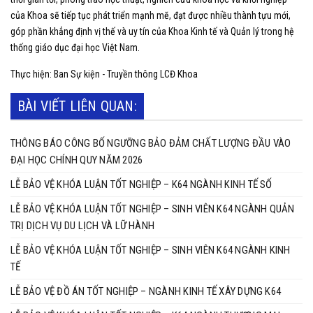
của Khoa sẽ tiếp tục phát triển mạnh mẽ, đạt được nhiều thành tựu mới,
góp phần khẳng định vị thế và uy tín của Khoa Kinh tế và Quản lý trong hệ
thống giáo dục đại học Việt Nam.
Thực hiện: Ban Sự kiện - Truyền thông LCĐ Khoa
BÀI VIẾT LIÊN QUAN:
THÔNG BÁO CÔNG BỐ NGƯỠNG BẢO ĐẢM CHẤT LƯỢNG ĐẦU VÀO
ĐẠI HỌC CHÍNH QUY NĂM 2026
LỄ BẢO VỆ KHÓA LUẬN TỐT NGHIỆP – K64 NGÀNH KINH TẾ SỐ
LỄ BẢO VỆ KHÓA LUẬN TỐT NGHIỆP – SINH VIÊN K64 NGÀNH QUẢN
TRỊ DỊCH VỤ DU LỊCH VÀ LỮ HÀNH
LỄ BẢO VỆ KHÓA LUẬN TỐT NGHIỆP – SINH VIÊN K64 NGÀNH KINH
TẾ
LỄ BẢO VỆ ĐỒ ÁN TỐT NGHIỆP – NGÀNH KINH TẾ XÂY DỰNG K64