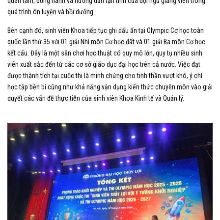
quan tâm, đồng hành và hướng dẫn tận tình của đội ngũ giảng viên trong
quá trình ôn luyện và bồi dưỡng.
Bên cạnh đó, sinh viên Khoa tiếp tục ghi dấu ấn tại Olympic Cơ học toàn
quốc lần thứ 35 với 01 giải Nhì môn Cơ học đất và 01 giải Ba môn Cơ học
kết cấu. Đây là một sân chơi học thuật có quy mô lớn, quy tụ nhiều sinh
viên xuất sắc đến từ các cơ sở giáo dục đại học trên cả nước. Việc đạt
được thành tích tại cuộc thi là minh chứng cho tinh thần vượt khó, ý chí
học tập bền bỉ cũng như khả năng vận dụng kiến thức chuyên môn vào giải
quyết các vấn đề thực tiễn của sinh viên Khoa Kinh tế và Quản lý.