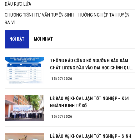
ĐẦU RỰC LỬA
CHƯƠNG TRÌNH TƯ VẤN TUYỂN SINH – HƯỚNG NGHIỆP TẠI HUYỆN
BA VÌ
NỔI BẬT
MỚI NHẤT
THÔNG BÁO CÔNG BỐ NGƯỠNG BẢO ĐẢM
CHẤT LƯỢNG ĐẦU VÀO ĐẠI HỌC CHÍNH QUY
NĂM 2026
15/07/2026
LỄ BẢO VỆ KHÓA LUẬN TỐT NGHIỆP – K64
NGÀNH KINH TẾ SỐ
15/07/2026
LỄ BẢO VỆ KHÓA LUẬN TỐT NGHIỆP – SINH