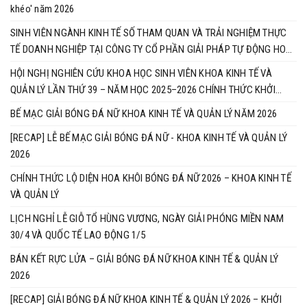
khéo' năm 2026
SINH VIÊN NGÀNH KINH TẾ SỐ THAM QUAN VÀ TRẢI NGHIỆM THỰC
TẾ DOANH NGHIỆP TẠI CÔNG TY CỔ PHẦN GIẢI PHÁP TỰ ĐỘNG HOÁ
ETEK
HỘI NGHỊ NGHIÊN CỨU KHOA HỌC SINH VIÊN KHOA KINH TẾ VÀ
QUẢN LÝ LẦN THỨ 39 – NĂM HỌC 2025–2026 CHÍNH THỨC KHỞI
ĐỘNG
BẾ MẠC GIẢI BÓNG ĐÁ NỮ KHOA KINH TẾ VÀ QUẢN LÝ NĂM 2026
[RECAP] LỄ BẾ MẠC GIẢI BÓNG ĐÁ NỮ - KHOA KINH TẾ VÀ QUẢN LÝ
2026
CHÍNH THỨC LỘ DIỆN HOA KHÔI BÓNG ĐÁ NỮ 2026 – KHOA KINH TẾ
VÀ QUẢN LÝ
LỊCH NGHỈ LỄ GIỖ TỔ HÙNG VƯƠNG, NGÀY GIẢI PHÓNG MIỀN NAM
30/4 VÀ QUỐC TẾ LAO ĐỘNG 1/5
BÁN KẾT RỰC LỬA – GIẢI BÓNG ĐÁ NỮ KHOA KINH TẾ & QUẢN LÝ
2026
[RECAP] GIẢI BÓNG ĐÁ NỮ KHOA KINH TẾ & QUẢN LÝ 2026 – KHỞI