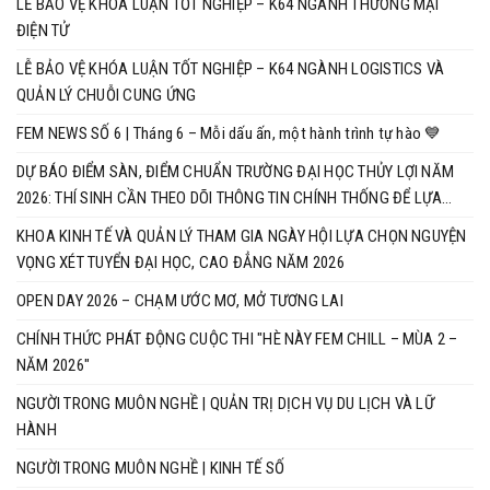
LỄ BẢO VỆ KHÓA LUẬN TỐT NGHIỆP – K64 NGÀNH THƯƠNG MẠI
ĐIỆN TỬ
LỄ BẢO VỆ KHÓA LUẬN TỐT NGHIỆP – K64 NGÀNH LOGISTICS VÀ
QUẢN LÝ CHUỖI CUNG ỨNG
FEM NEWS SỐ 6 | Tháng 6 – Mỗi dấu ấn, một hành trình tự hào 💙
DỰ BÁO ĐIỂM SÀN, ĐIỂM CHUẨN TRƯỜNG ĐẠI HỌC THỦY LỢI NĂM
2026: THÍ SINH CẦN THEO DÕI THÔNG TIN CHÍNH THỐNG ĐỂ LỰA
CHỌN NGUYỆN VỌNG PHÙ HỢP
KHOA KINH TẾ VÀ QUẢN LÝ THAM GIA NGÀY HỘI LỰA CHỌN NGUYỆN
VỌNG XÉT TUYỂN ĐẠI HỌC, CAO ĐẲNG NĂM 2026
OPEN DAY 2026 – CHẠM ƯỚC MƠ, MỞ TƯƠNG LAI
CHÍNH THỨC PHÁT ĐỘNG CUỘC THI "HÈ NÀY FEM CHILL – MÙA 2 –
NĂM 2026"
NGƯỜI TRONG MUÔN NGHỀ | QUẢN TRỊ DỊCH VỤ DU LỊCH VÀ LỮ
HÀNH
NGƯỜI TRONG MUÔN NGHỀ | KINH TẾ SỐ