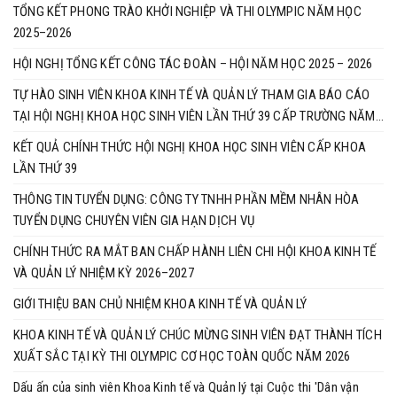
TỔNG KẾT PHONG TRÀO KHỞI NGHIỆP VÀ THI OLYMPIC NĂM HỌC
2025–2026
HỘI NGHỊ TỔNG KẾT CÔNG TÁC ĐOÀN – HỘI NĂM HỌC 2025 – 2026
TỰ HÀO SINH VIÊN KHOA KINH TẾ VÀ QUẢN LÝ THAM GIA BÁO CÁO
TẠI HỘI NGHỊ KHOA HỌC SINH VIÊN LẦN THỨ 39 CẤP TRƯỜNG NĂM
HỌC 2025–2026
KẾT QUẢ CHÍNH THỨC HỘI NGHỊ KHOA HỌC SINH VIÊN CẤP KHOA
LẦN THỨ 39
THÔNG TIN TUYỂN DỤNG: CÔNG TY TNHH PHẦN MỀM NHÂN HÒA
TUYỂN DỤNG CHUYÊN VIÊN GIA HẠN DỊCH VỤ
CHÍNH THỨC RA MẮT BAN CHẤP HÀNH LIÊN CHI HỘI KHOA KINH TẾ
VÀ QUẢN LÝ NHIỆM KỲ 2026–2027
GIỚI THIỆU BAN CHỦ NHIỆM KHOA KINH TẾ VÀ QUẢN LÝ
KHOA KINH TẾ VÀ QUẢN LÝ CHÚC MỪNG SINH VIÊN ĐẠT THÀNH TÍCH
XUẤT SẮC TẠI KỲ THI OLYMPIC CƠ HỌC TOÀN QUỐC NĂM 2026
Dấu ấn của sinh viên Khoa Kinh tế và Quản lý tại Cuộc thi 'Dân vận