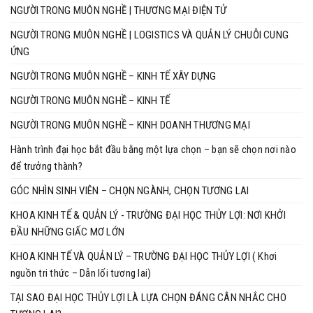
NGƯỜI TRONG MUÔN NGHỀ | THƯƠNG MẠI ĐIỆN TỬ
NGƯỜI TRONG MUÔN NGHỀ | LOGISTICS VÀ QUẢN LÝ CHUỖI CUNG
ỨNG
NGƯỜI TRONG MUÔN NGHỀ – KINH TẾ XÂY DỰNG
NGƯỜI TRONG MUÔN NGHỀ – KINH TẾ
NGƯỜI TRONG MUÔN NGHỀ – KINH DOANH THƯƠNG MẠI
Hành trình đại học bắt đầu bằng một lựa chọn – bạn sẽ chọn nơi nào
để trưởng thành?
GÓC NHÌN SINH VIÊN – CHỌN NGÀNH, CHỌN TƯƠNG LAI
KHOA KINH TẾ & QUẢN LÝ - TRƯỜNG ĐẠI HỌC THỦY LỢI: NƠI KHỞI
ĐẦU NHỮNG GIẤC MƠ LỚN
KHOA KINH TẾ VÀ QUẢN LÝ – TRƯỜNG ĐẠI HỌC THỦY LỢI ( Khơi
nguồn tri thức – Dẫn lối tương lai)
TẠI SAO ĐẠI HỌC THỦY LỢI LÀ LỰA CHỌN ĐÁNG CÂN NHẮC CHO