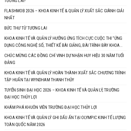
TƯƠNG LAI?
FLASHMOB 2026 – KHOA KINH TẾ & QUẢN LÝ XUẤT SẮC GIÀNH GIẢI
NHẤT
BỨC THƯ TỪ TƯƠNG LAI
KHOA KINH TẾ VÀ QUẢN LÝ HƯỞNG ỨNG TÍCH CỰC CUỘC THI “ỨNG
DỤNG CÔNG NGHỆ SỐ, THIẾT KẾ BÀI GIẢNG, BÀI TRÌNH BÀY KHOA
HỌC NĂM 2026”
CHÚC MỪNG CÁC ĐỒNG CHÍ VINH DỰ NHẬN HUY HIỆU 30 NĂM TUỔI
ĐẢNG
KHOA KINH TẾ VÀ QUẢN LÝ HOÀN THÀNH XUẤT SẮC CHƯƠNG TRÌNH
TẬP HUẤN TẠI WYNDHAM THANH THỦY
TUYỂN SINH ĐẠI HỌC 2026 – KHOA KINH TẾ VÀ QUẢN LÝ, TRƯỜNG
ĐẠI HỌC THỦY LỢI
KHÁM PHÁ KHUÔN VIÊN TRƯỜNG ĐẠI HỌC THỦY LỢI
KHOA KINH TẾ VÀ QUẢN LÝ GHI DẤU ẤN TẠI OLYMPIC KINH TẾ LƯỢNG
TOÀN QUỐC NĂM 2026