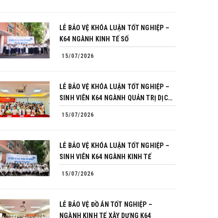
LỄ BẢO VỆ KHÓA LUẬN TỐT NGHIỆP –
K64 NGÀNH KINH TẾ SỐ
15/07/2026
LỄ BẢO VỆ KHÓA LUẬN TỐT NGHIỆP –
SINH VIÊN K64 NGÀNH QUẢN TRỊ DỊCH
VỤ DU LỊCH VÀ LỮ HÀNH
15/07/2026
LỄ BẢO VỆ KHÓA LUẬN TỐT NGHIỆP –
SINH VIÊN K64 NGÀNH KINH TẾ
15/07/2026
LỄ BẢO VỆ ĐỒ ÁN TỐT NGHIỆP –
NGÀNH KINH TẾ XÂY DỰNG K64