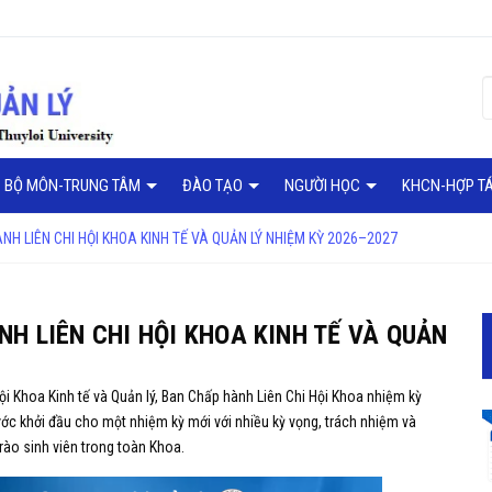
BỘ MÔN-TRUNG TÂM
ĐÀO TẠO
NGƯỜI HỌC
KHCN-HỢP T
H LIÊN CHI HỘI KHOA KINH TẾ VÀ QUẢN LÝ NHIỆM KỲ 2026–2027
H LIÊN CHI HỘI KHOA KINH TẾ VÀ QUẢN
ội Khoa Kinh tế và Quản lý, Ban Chấp hành Liên Chi Hội Khoa nhiệm kỳ
ớc khởi đầu cho một nhiệm kỳ mới với nhiều kỳ vọng, trách nhiệm và
rào sinh viên trong toàn Khoa.