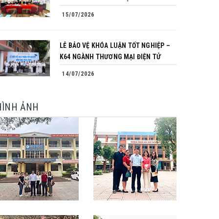
15/07/2026
LỄ BẢO VỆ KHÓA LUẬN TỐT NGHIỆP –
K64 NGÀNH THƯƠNG MẠI ĐIỆN TỬ
14/07/2026
HÌNH ẢNH