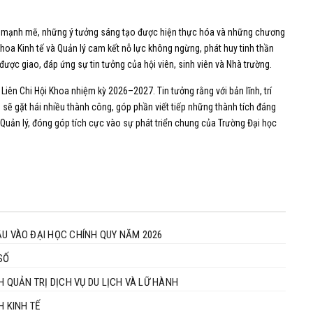
i mạnh mẽ, những ý tưởng sáng tạo được hiện thực hóa và những chương
Khoa Kinh tế và Quản lý cam kết nỗ lực không ngừng, phát huy tinh thần
ược giao, đáp ứng sự tin tưởng của hội viên, sinh viên và Nhà trường.
iên Chi Hội Khoa nhiệm kỳ 2026–2027. Tin tưởng rằng với bản lĩnh, trí
h sẽ gặt hái nhiều thành công, góp phần viết tiếp những thành tích đáng
 Quản lý, đóng góp tích cực vào sự phát triển chung của Trường Đại học
 VÀO ĐẠI HỌC CHÍNH QUY NĂM 2026
SỐ
H QUẢN TRỊ DỊCH VỤ DU LỊCH VÀ LỮ HÀNH
 K64 NGÀNH KINH TẾ