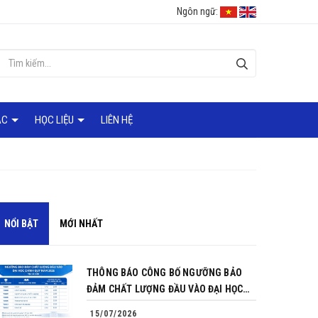
Ngôn ngữ:
ÁC
HỌC LIỆU
LIÊN HỆ
NỔI BẬT
MỚI NHẤT
THÔNG BÁO CÔNG BỐ NGƯỠNG BẢO
ĐẢM CHẤT LƯỢNG ĐẦU VÀO ĐẠI HỌC
CHÍNH QUY NĂM 2026
15/07/2026