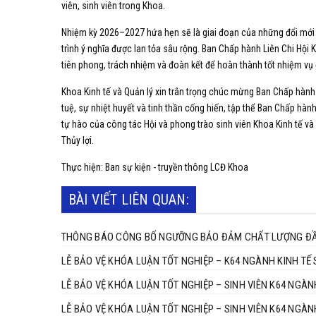
viên, sinh viên trong Khoa.
Nhiệm kỳ 2026–2027 hứa hẹn sẽ là giai đoạn của những đổi mớ
trình ý nghĩa được lan tỏa sâu rộng. Ban Chấp hành Liên Chi Hội 
tiên phong, trách nhiệm và đoàn kết để hoàn thành tốt nhiệm vụ đ
Khoa Kinh tế và Quản lý xin trân trọng chúc mừng Ban Chấp hành L
tuệ, sự nhiệt huyết và tinh thần cống hiến, tập thể Ban Chấp hàn
tự hào của công tác Hội và phong trào sinh viên Khoa Kinh tế và
Thủy lợi.
Thực hiện: Ban sự kiện - truyền thông LCĐ Khoa
BÀI VIẾT LIÊN QUAN:
THÔNG BÁO CÔNG BỐ NGƯỠNG BẢO ĐẢM CHẤT LƯỢNG ĐẦU
LỄ BẢO VỆ KHÓA LUẬN TỐT NGHIỆP – K64 NGÀNH KINH TẾ 
LỄ BẢO VỆ KHÓA LUẬN TỐT NGHIỆP – SINH VIÊN K64 NGÀN
LỄ BẢO VỆ KHÓA LUẬN TỐT NGHIỆP – SINH VIÊN