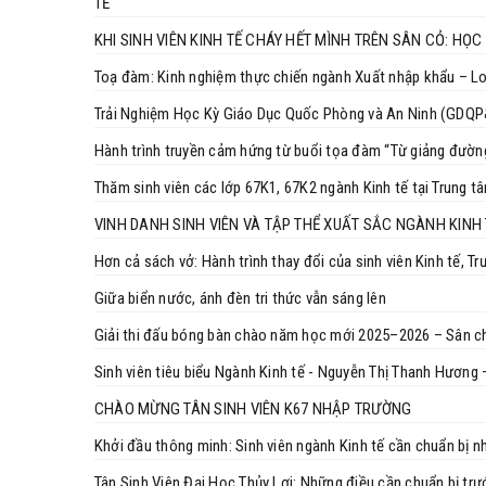
TẾ
KHI SINH VIÊN KINH TẾ CHÁY HẾT MÌNH TRÊN SÂN CỎ: HỌC
Toạ đàm: Kinh nghiệm thực chiến ngành Xuất nhập khẩu – Log
Trải Nghiệm Học Kỳ Giáo Dục Quốc Phòng và An Ninh (GDQP
Hành trình truyền cảm hứng từ buổi tọa đàm “Từ giảng đườn
Thăm sinh viên các lớp 67K1, 67K2 ngành Kinh tế tại Trung 
VINH DANH SINH VIÊN VÀ TẬP THỂ XUẤT SẮC NGÀNH KINH
Hơn cả sách vở: Hành trình thay đổi của sinh viên Kinh tế, T
Giữa biển nước, ánh đèn tri thức vẫn sáng lên
Giải thi đấu bóng bàn chào năm học mới 2025–2026 – Sân chơ
Sinh viên tiêu biểu Ngành Kinh tế - Nguyễn Thị Thanh Hương 
CHÀO MỪNG TÂN SINH VIÊN K67 NHẬP TRƯỜNG
Khởi đầu thông minh: Sinh viên ngành Kinh tế cần chuẩn bị n
Tân Sinh Viên Đại Học Thủy Lợi: Những điều cần chuẩn bị tr