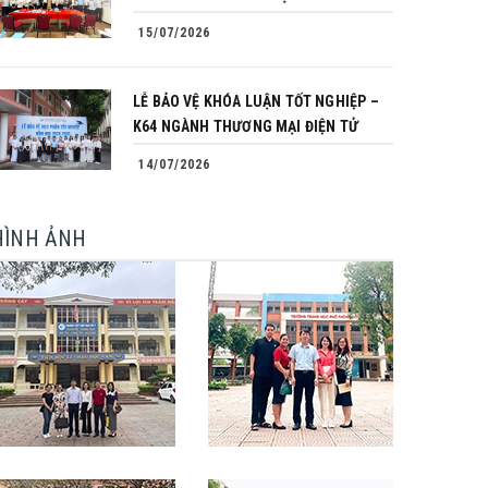
15/07/2026
LỄ BẢO VỆ KHÓA LUẬN TỐT NGHIỆP –
K64 NGÀNH THƯƠNG MẠI ĐIỆN TỬ
14/07/2026
HÌNH ẢNH