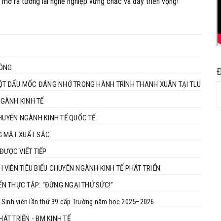
ể mở ra tương lai nghề nghiệp vững chắc và đầy triển vọng!
CÔNG
 MỘT DẤU MỐC ĐÁNG NHỚ TRONG HÀNH TRÌNH THANH XUÂN TẠI TLU
NGÀNH KINH TẾ
CHUYÊN NGÀNH KINH TẾ QUỐC TẾ
G MẶT XUẤT SẮC
ĐƯỢC VIẾT TIẾP
VIÊN TIÊU BIỂU CHUYÊN NGÀNH KINH TẾ PHÁT TRIỂN
YỂN THỰC TẬP: “ĐỪNG NGẠI THỬ SỨC!”
ọc Sinh viên lần thứ 39 cấp Trường năm học 2025–2026
ÁT TRIỂN - BM KINH TẾ