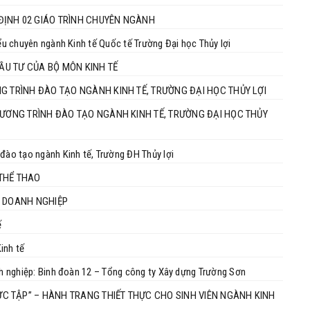
ĐỊNH 02 GIÁO TRÌNH CHUYÊN NGÀNH
iểu chuyên ngành Kinh tế Quốc tế Trường Đại học Thủy lợi
ĐẦU TƯ CỦA BỘ MÔN KINH TẾ
G TRÌNH ĐÀO TẠO NGÀNH KINH TẾ, TRƯỜNG ĐẠI HỌC THỦY LỢI
HƯƠNG TRÌNH ĐÀO TẠO NGÀNH KINH TẾ, TRƯỜNG ĐẠI HỌC THỦY
 đào tạo ngành Kinh tế, Trường ĐH Thủy lợi
THỂ THAO
N DOANH NGHIỆP
ế
Kinh tế
anh nghiệp: Binh đoàn 12 – Tổng công ty Xây dựng Trường Sơn
 TẬP” – HÀNH TRANG THIẾT THỰC CHO SINH VIÊN NGÀNH KINH