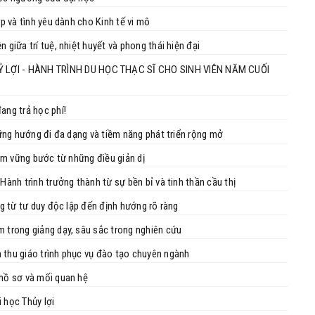
ập và tình yêu dành cho Kinh tế vi mô
 giữa trí tuệ, nhiệt huyết và phong thái hiện đại
 LỢI - HÀNH TRÌNH DU HỌC THẠC SĨ CHO SINH VIÊN NĂM CUỐI
ang trả học phí!
hững hướng đi đa dạng và tiềm năng phát triển rộng mở
năm vững bước từ những điều giản dị
Hành trình trưởng thành từ sự bền bỉ và tinh thần cầu thị
ng từ tư duy độc lập đến định hướng rõ ràng
m trong giảng dạy, sâu sắc trong nghiên cứu
 thu giáo trình phục vụ đào tạo chuyên ngành
 hồ sơ và mối quan hệ
nh Tế Đầu Tư tại Trường Đại học Thủy lợi