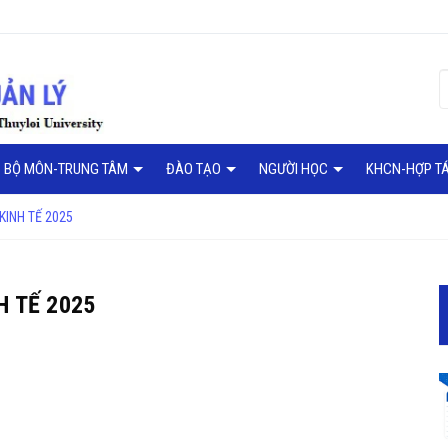
BỘ MÔN-TRUNG TÂM
ĐÀO TẠO
NGƯỜI HỌC
KHCN-HỢP T
KINH TẾ 2025
H TẾ 2025