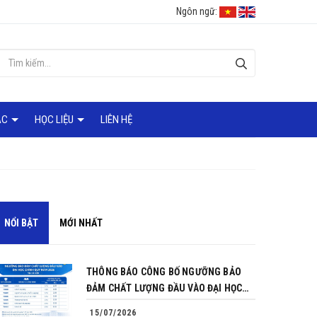
Ngôn ngữ:
ÁC
HỌC LIỆU
LIÊN HỆ
NỔI BẬT
MỚI NHẤT
THÔNG BÁO CÔNG BỐ NGƯỠNG BẢO
ĐẢM CHẤT LƯỢNG ĐẦU VÀO ĐẠI HỌC
CHÍNH QUY NĂM 2026
15/07/2026