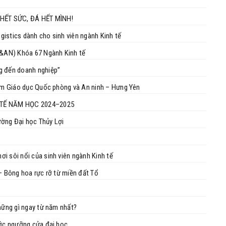
 HẾT SỨC, ĐÁ HẾT MÌNH!
istics dành cho sinh viên ngành Kinh tế
&AN) Khóa 67 Ngành Kinh tế
g đến doanh nghiệp”
tâm Giáo dục Quốc phòng và An ninh – Hưng Yên
 TẾ NĂM HỌC 2024–2025
rường Đại học Thủy Lợi
i sôi nổi của sinh viên ngành Kinh tế
– Bông hoa rực rỡ từ miền đất Tổ
hững gì ngay từ năm nhất?
ước ngưỡng cửa đại học