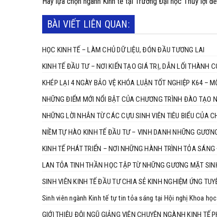
Hãy lựa chọn ngành Kinh tế tại Trường Đại học Thủy lợi đ
BÀI VIẾT LIÊN QUAN:
HỌC KINH TẾ – LÀM CHỦ DỮ LIỆU, ĐÓN ĐẦU TƯƠNG LAI
KINH TẾ ĐẦU TƯ – NƠI KIẾN TẠO GIÁ TRỊ, DẪN LỐI THÀNH 
KHÉP LẠI 4 NGÀY BẢO VỆ KHÓA LUẬN TỐT NGHIỆP K64 –
NHỮNG ĐIỂM MỚI NỔI BẬT CỦA CHƯƠNG TRÌNH ĐÀO TẠO 
NHỮNG LỜI NHẮN TỪ CÁC CỰU SINH VIÊN TIÊU BIỂU CỦA 
NIỀM TỰ HÀO KINH TẾ ĐẦU TƯ – VINH DANH NHỮNG GƯƠN
KINH TẾ PHÁT TRIỂN – NƠI NHỮNG HÀNH TRÌNH TỎA SÁNG 
LAN TỎA TINH THẦN HỌC TẬP TỪ NHỮNG GƯƠNG MẶT SINH 
SINH VIÊN KINH TẾ ĐẦU TƯ CHIA SẺ KINH NGHIỆM ỨNG TU
Sinh viên ngành Kinh tế tự tin tỏa sáng tại Hội nghị Khoa h
GIỚI THIỆU ĐỘI NGŨ GIẢNG VIÊN CHUYÊN NGÀNH KINH TẾ PH