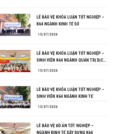
LỄ BẢO VỆ KHÓA LUẬN TỐT NGHIỆP –
K64 NGÀNH KINH TẾ SỐ
15/07/2026
LỄ BẢO VỆ KHÓA LUẬN TỐT NGHIỆP –
SINH VIÊN K64 NGÀNH QUẢN TRỊ DỊCH
VỤ DU LỊCH VÀ LỮ HÀNH
15/07/2026
LỄ BẢO VỆ KHÓA LUẬN TỐT NGHIỆP –
SINH VIÊN K64 NGÀNH KINH TẾ
15/07/2026
LỄ BẢO VỆ ĐỒ ÁN TỐT NGHIỆP –
NGÀNH KINH TẾ XÂY DỰNG K64