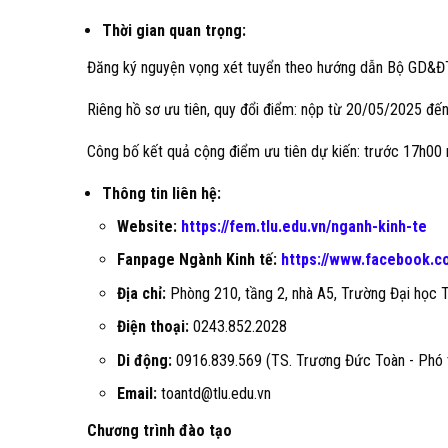
Thời
gian quan trọng:
Đăng ký nguyện vọng xét tuyển theo hướng dẫn Bộ GD&Đ
Riêng hồ sơ ưu tiên, quy đổi điểm: nộp từ 20/05/2025 đ
Công bố kết quả cộng điểm ưu tiên dự kiến: trước 17h0
Thông tin liên hệ:
Website:
https://fem.tlu.edu.vn/nganh-kinh-te
Fanpage Ngành Kinh tế:
https://www.facebook.
Địa chỉ:
Phòng 210, tầng 2, nhà A5, Trường Đại học T
Điện thoại:
0243.852.2028
Di động:
0916.839.569 (TS. Trương Đức Toàn - Phó 
Email:
toantd@tlu.edu.vn
Chương trình đào tạo