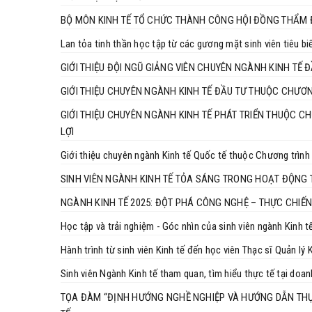
BỘ MÔN KINH TẾ TỔ CHỨC THÀNH CÔNG HỘI ĐỒNG THẨM 
Lan tỏa tinh thần học tập từ các gương mặt sinh viên tiêu b
GIỚI THIỆU ĐỘI NGŨ GIẢNG VIÊN CHUYÊN NGÀNH KINH TẾ 
GIỚI THIỆU CHUYÊN NGÀNH KINH TẾ ĐẦU TƯ THUỘC CHƯƠN
GIỚI THIỆU CHUYÊN NGÀNH KINH TẾ PHÁT TRIỂN THUỘC C
LỢI
Giới thiệu chuyên ngành Kinh tế Quốc tế thuộc Chương trình
SINH VIÊN NGÀNH KINH TẾ TỎA SÁNG TRONG HOẠT ĐỘNG 
NGÀNH KINH TẾ 2025: ĐỘT PHÁ CÔNG NGHỆ – THỰC CHIẾ
Học tập và trải nghiệm - Góc nhìn của sinh viên ngành Kinh t
Hành trình từ sinh viên Kinh tế đến học viên Thạc sĩ Quản lý 
Sinh viên Ngành Kinh tế tham quan, tìm hiểu thực tế tại do
TỌA ĐÀM “ĐỊNH HƯỚNG NGHỀ NGHIỆP VÀ HƯỚNG DẪN THỰC