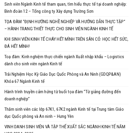
Sinh viên Ngành Kinh tế tham quan, tìm hiểu thực tế tại doanh nghiệp:
Binh đoàn 12 – Tổng công ty Xây dựng Trường Sơn
TỌA ĐÀM “ĐỊNH HƯỚNG NGHỀ NGHIỆP VÀ HƯỚNG DẪN THỰC TẬP”
– HÀNH TRANG THIẾT THỰC CHO SINH VIÊN NGÀNH KINH TẾ
KHI SINH VIÊN KINH TẾ CHÁY HẾT MÌNH TRÊN SÂN CỎ: HỌC HẾT SỨC,
ĐÁ HẾT MÌNH!
Toạ đàm: Kinh nghiệm thực chiến ngành Xuất nhập khẩu – Logistics
dành cho sinh viên ngành Kinh tế
Trải Nghiệm Học Kỳ Giáo Dục Quốc Phòng và An Ninh (GDQP&AN)
Khóa 67 Ngành Kinh tế
Hành trình truyền cảm hứng từ buổi tọa đàm “Từ giảng đường đến
doanh nghiệp”
Thăm sinh viên các lớp 67K1, 67K2 ngành Kinh tế tại Trung tâm Giáo
dục Quốc phòng và An ninh – Hưng Yên
VINH DANH SINH VIÊN VÀ TẬP THỂ XUẤT SẮC NGÀNH KINH TẾ NĂM