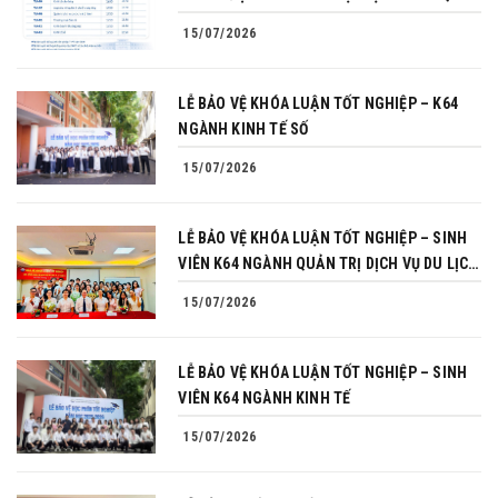
NĂM 2026
15/07/2026
LỄ BẢO VỆ KHÓA LUẬN TỐT NGHIỆP – K64
NGÀNH KINH TẾ SỐ
15/07/2026
LỄ BẢO VỆ KHÓA LUẬN TỐT NGHIỆP – SINH
VIÊN K64 NGÀNH QUẢN TRỊ DỊCH VỤ DU LỊCH
VÀ LỮ HÀNH
15/07/2026
LỄ BẢO VỆ KHÓA LUẬN TỐT NGHIỆP – SINH
VIÊN K64 NGÀNH KINH TẾ
15/07/2026