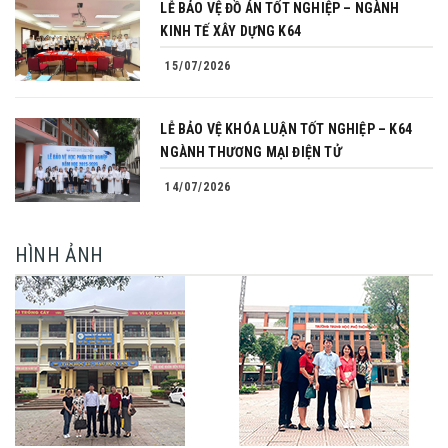
LỄ BẢO VỆ ĐỒ ÁN TỐT NGHIỆP – NGÀNH
KINH TẾ XÂY DỰNG K64
15/07/2026
LỄ BẢO VỆ KHÓA LUẬN TỐT NGHIỆP – K64
NGÀNH THƯƠNG MẠI ĐIỆN TỬ
14/07/2026
HÌNH ẢNH