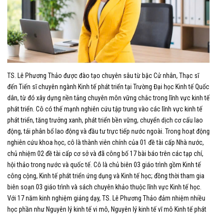
TS. Lê Phương Thảo được đào tạo chuyên
sâu từ
bậc Cử nhân, Thạc sĩ
đến Tiến sĩ chuyên ngành Kinh tế phát triển tại Trường Đại học Kinh tế Quốc
dân
, từ đó xây dựng nền tảng chuyên môn vững chắc trong lĩnh vực kinh tế
phát triển.
C
ô có thế mạnh nghiên cứu
tập trung vào
các lĩnh vực
kinh tế
phát triển, tăng trưởng xanh, phát triển bền vững, chuyển dịch cơ cấu lao
động, tái phân bổ lao động và đầu tư trực tiếp nước ngoài.
Trong hoạt động
nghiên
cứu
khoa học, cô
là thành viên chính của 01 đề tài cấp Nhà nước,
chủ nhiệm 02 đề tài cấp cơ sở và
đã công bố 17 bài báo trên các tạp chí,
hội thảo trong nước và quốc tế
. Cô là
chủ biên 03 giáo trình gồm Kinh tế
công cộng, Kinh tế phát triển ứng dụng
và
Kinh tế học; đồng thời tham gia
biên soạn 03 giáo trình
và
sách chuyên khảo
thuộc lĩnh vực Kinh tế học
.
Với 17 năm kinh nghiệm giảng dạy, TS. Lê Phương Thảo đảm nhiệm nhiều
học phần như Nguyên lý kinh tế vi mô,
Nguyên lý kinh tế vĩ mô
Kinh tế phát