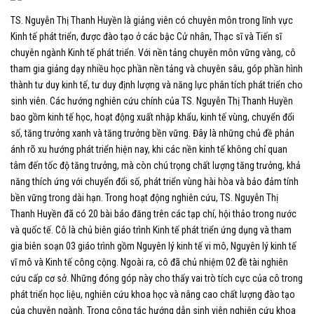
TS. Nguyễn Thị Thanh Huyền là giảng viên có chuyên môn trong lĩnh vực
Kinh tế phát triển, được đào tạo ở các bậc Cử nhân, Thạc sĩ và Tiến sĩ
chuyên ngành Kinh tế phát triển. Với nền tảng chuyên môn vững vàng, cô
tham gia giảng dạy nhiều học phần nền tảng và chuyên sâu, góp phần hình
thành tư duy kinh tế, tư duy định lượng và năng lực phân tích phát triển cho
sinh viên.
Các hướng nghiên cứu chính của TS. Nguyễn Thị Thanh Huyền
bao gồm kinh tế học, hoạt động xuất nhập khẩu, kinh tế vùng, chuyển đổi
số, tăng trưởng xanh và tăng trưởng bền vững. Đây là những chủ đề phản
ánh rõ xu hướng phát triển hiện nay, khi các nền kinh tế không chỉ quan
tâm đến tốc độ tăng trưởng, mà còn chú trọng chất lượng tăng trưởng, khả
năng thích ứng với chuyển đổi số, phát triển vùng hài hòa và bảo đảm tính
bền vững trong dài hạn.
Trong hoạt động nghiên cứu, TS. Nguyễn Thị
Thanh Huyền đã có 20 bài báo đăng trên các tạp chí, hội thảo trong nước
và quốc tế. Cô là chủ biên giáo trình Kinh tế phát triển ứng dụng và tham
gia biên soạn 03 giáo trình gồm Nguyên lý kinh tế vi mô, Nguyên lý kinh tế
vĩ mô và Kinh tế công cộng. Ngoài ra, cô đã chủ nhiệm 02 đề tài nghiên
cứu cấp cơ sở. Những đóng góp này cho thấy vai trò tích cực của cô trong
phát triển học liệu, nghiên cứu khoa học và nâng cao chất lượng đào tạo
của chuyên ngành.
Trong công tác hướng dẫn sinh viên nghiên cứu khoa