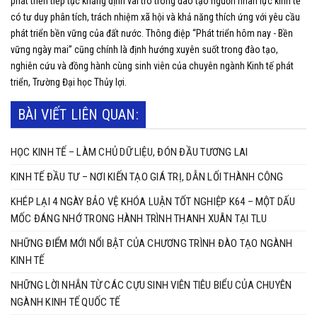
phát triển tiếp tục khẳng định vai trò trong đào tạo nguồn nhân lực kinh tế
có tư duy phân tích, trách nhiệm xã hội và khả năng thích ứng với yêu cầu
phát triển bền vững của đất nước. Thông điệp “Phát triển hôm nay - Bền
vững ngày mai” cũng chính là định hướng xuyên suốt trong đào tạo,
nghiên cứu và đồng hành cùng sinh viên của chuyên ngành Kinh tế phát
triển, Trường Đại học Thủy lợi.
BÀI VIẾT LIÊN QUAN:
HỌC KINH TẾ – LÀM CHỦ DỮ LIỆU, ĐÓN ĐẦU TƯƠNG LAI
KINH TẾ ĐẦU TƯ – NƠI KIẾN TẠO GIÁ TRỊ, DẪN LỐI THÀNH CÔNG
KHÉP LẠI 4 NGÀY BẢO VỆ KHÓA LUẬN TỐT NGHIỆP K64 – MỘT DẤU
MỐC ĐÁNG NHỚ TRONG HÀNH TRÌNH THANH XUÂN TẠI TLU
NHỮNG ĐIỂM MỚI NỔI BẬT CỦA CHƯƠNG TRÌNH ĐÀO TẠO NGÀNH
KINH TẾ
NHỮNG LỜI NHẮN TỪ CÁC CỰU SINH VIÊN TIÊU BIỂU CỦA CHUYÊN
NGÀNH KINH TẾ QUỐC TẾ