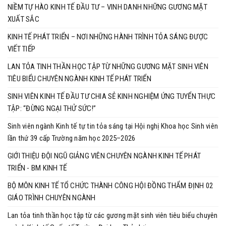
NIỀM TỰ HÀO KINH TẾ ĐẦU TƯ – VINH DANH NHỮNG GƯƠNG MẶT
XUẤT SẮC
KINH TẾ PHÁT TRIỂN – NƠI NHỮNG HÀNH TRÌNH TỎA SÁNG ĐƯỢC
VIẾT TIẾP
LAN TỎA TINH THẦN HỌC TẬP TỪ NHỮNG GƯƠNG MẶT SINH VIÊN
TIÊU BIỂU CHUYÊN NGÀNH KINH TẾ PHÁT TRIỂN
SINH VIÊN KINH TẾ ĐẦU TƯ CHIA SẺ KINH NGHIỆM ỨNG TUYỂN THỰC
TẬP: “ĐỪNG NGẠI THỬ SỨC!”
Sinh viên ngành Kinh tế tự tin tỏa sáng tại Hội nghị Khoa học Sinh viên
lần thứ 39 cấp Trường năm học 2025–2026
GIỚI THIỆU ĐỘI NGŨ GIẢNG VIÊN CHUYÊN NGÀNH KINH TẾ PHÁT
TRIỂN - BM KINH TẾ
BỘ MÔN KINH TẾ TỔ CHỨC THÀNH CÔNG HỘI ĐỒNG THẨM ĐỊNH 02
GIÁO TRÌNH CHUYÊN NGÀNH
Lan tỏa tinh thần học tập từ các gương mặt sinh viên tiêu biểu chuyên