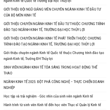
ngành Kinh tế Quốc tế Trường Đại học Thủy lợi
GIỚI THIỆU ĐỘI NGŨ GIẢNG VIÊN CHUYÊN NGÀNH KINH TẾ ĐẦU TƯ
CỦA BỘ MÔN KINH TẾ
GIỚI THIỆU CHUYÊN NGÀNH KINH TẾ ĐẦU TƯ THUỘC CHƯƠNG TRÌNH
ĐÀO TẠO NGÀNH KINH TẾ, TRƯỜNG ĐẠI HỌC THỦY LỢI
GIỚI THIỆU CHUYÊN NGÀNH KINH TẾ PHÁT TRIỂN THUỘC CHƯƠNG
TRÌNH ĐÀO TẠO NGÀNH KINH TẾ, TRƯỜNG ĐẠI HỌC THỦY LỢI
Giới thiệu chuyên ngành Kinh tế Quốc tế thuộc Chương trình đào tạo
ngành Kinh tế, Trường ĐH Thủy lợi
SINH VIÊN NGÀNH KINH TẾ TỎA SÁNG TRONG HOẠT ĐỘNG THỂ
THAO
NGÀNH KINH TẾ 2025: ĐỘT PHÁ CÔNG NGHỆ – THỰC CHIẾN DOANH
NGHIỆP
Học tập và trải nghiệm - Góc nhìn của sinh viên ngành Kinh tế
Hành trình từ sinh viên Kinh tế đến học viên Thạc sĩ Quản lý Kinh tế