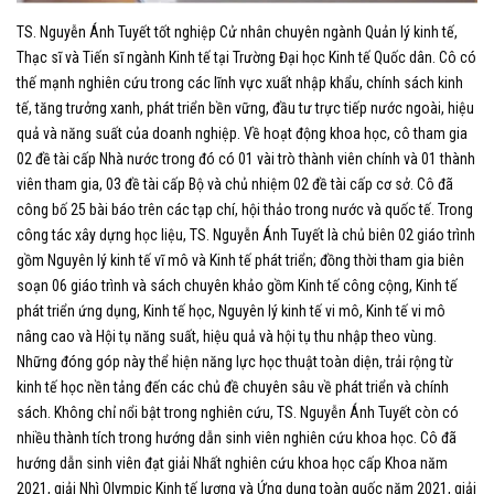
TS. Nguyễn Ánh Tuyết tốt nghiệp Cử nhân chuyên ngành Quản lý kinh tế,
Thạc sĩ và Tiến sĩ ngành Kinh tế tại Trường Đại học Kinh tế Quốc dân. Cô có
thế mạnh nghiên cứu trong các lĩnh vực xuất nhập khẩu, chính sách kinh
tế, tăng trưởng xanh, phát triển bền vững, đầu tư trực tiếp nước ngoài, hiệu
quả và năng suất của doanh nghiệp.
Về hoạt động khoa học, cô tham
gia
02
đề tài cấp Nhà nước
trong đó có 01 vài trò thành viên chính và 01 thành
viên tham gia
,
03 đề tài cấp Bộ và chủ nhiệm 02 đề tài cấp cơ sở. Cô đã
công bố 25 bài báo trên các tạp chí, hội thảo trong nước và quốc tế. Trong
công tác xây dựng học liệu, TS. Nguyễn Ánh Tuyết là chủ biên 02 giáo trình
gồm Nguyên lý kinh tế vĩ mô và Kinh tế phát triển; đồng thời tham gia biên
soạn 06 giáo trình và sách chuyên khảo gồm Kinh tế công cộng, Kinh tế
phát triển ứng dụng, Kinh tế học, Nguyên lý kinh tế vi mô, Kinh tế vi mô
nâng cao và Hội tụ năng suất, hiệu quả và hội tụ thu nhập theo vùng.
Những đóng góp này thể hiện năng lực học thuật toàn diện, trải rộng từ
kinh tế học nền tảng đến các chủ đề chuyên sâu về phát triển và chính
sách.
Không chỉ nổi bật trong nghiên cứu, TS. Nguyễn Ánh Tuyết còn có
nhiều thành tích trong hướng dẫn sinh viên nghiên cứu khoa học. Cô đã
hướng dẫn sinh viên đạt giải Nhất nghiên cứu khoa học cấp Khoa năm
2021, giải Nhì Olympic Kinh tế lượng và Ứng dụng toàn quốc năm 2021, giải