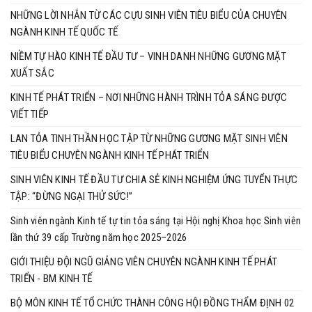
NHỮNG LỜI NHẮN TỪ CÁC CỰU SINH VIÊN TIÊU BIỂU CỦA CHUYÊN
NGÀNH KINH TẾ QUỐC TẾ
NIỀM TỰ HÀO KINH TẾ ĐẦU TƯ – VINH DANH NHỮNG GƯƠNG MẶT
XUẤT SẮC
KINH TẾ PHÁT TRIỂN – NƠI NHỮNG HÀNH TRÌNH TỎA SÁNG ĐƯỢC
VIẾT TIẾP
LAN TỎA TINH THẦN HỌC TẬP TỪ NHỮNG GƯƠNG MẶT SINH VIÊN
TIÊU BIỂU CHUYÊN NGÀNH KINH TẾ PHÁT TRIỂN
SINH VIÊN KINH TẾ ĐẦU TƯ CHIA SẺ KINH NGHIỆM ỨNG TUYỂN THỰC
TẬP: “ĐỪNG NGẠI THỬ SỨC!”
Sinh viên ngành Kinh tế tự tin tỏa sáng tại Hội nghị Khoa học Sinh viên
lần thứ 39 cấp Trường năm học 2025–2026
GIỚI THIỆU ĐỘI NGŨ GIẢNG VIÊN CHUYÊN NGÀNH KINH TẾ PHÁT
TRIỂN - BM KINH TẾ
BỘ MÔN KINH TẾ TỔ CHỨC THÀNH CÔNG HỘI ĐỒNG THẨM ĐỊNH 02