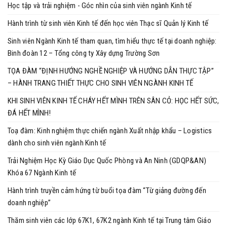
Học tập và trải nghiệm - Góc nhìn của sinh viên ngành Kinh tế
Hành trình từ sinh viên Kinh tế đến học viên Thạc sĩ Quản lý Kinh tế
Sinh viên Ngành Kinh tế tham quan, tìm hiểu thực tế tại doanh nghiệp:
Binh đoàn 12 – Tổng công ty Xây dựng Trường Sơn
TỌA ĐÀM “ĐỊNH HƯỚNG NGHỀ NGHIỆP VÀ HƯỚNG DẪN THỰC TẬP”
– HÀNH TRANG THIẾT THỰC CHO SINH VIÊN NGÀNH KINH TẾ
KHI SINH VIÊN KINH TẾ CHÁY HẾT MÌNH TRÊN SÂN CỎ: HỌC HẾT SỨC,
ĐÁ HẾT MÌNH!
Toạ đàm: Kinh nghiệm thực chiến ngành Xuất nhập khẩu – Logistics
dành cho sinh viên ngành Kinh tế
Trải Nghiệm Học Kỳ Giáo Dục Quốc Phòng và An Ninh (GDQP&AN)
Khóa 67 Ngành Kinh tế
Hành trình truyền cảm hứng từ buổi tọa đàm “Từ giảng đường đến
doanh nghiệp”
Thăm sinh viên các lớp 67K1, 67K2 ngành Kinh tế tại Trung tâm Giáo