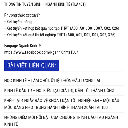
THÔNG TIN TUYỂN SINH – NGÀNH KINH TẾ (TLA401)
Phương thức xét tuyển:
• Xét tuyển thẳng
• Xét tuyển kết hợp kết quả học tập THPT (A00, A01, D01, D07, X02, X26)
• Xét tuyển kết quả thi tốt nghiệp THPT (A00, A01, D01, D07, X02, X26)
Fanpage Ngành Kinh tế:
https://www.facebook.com/NganhKinhteTLU/
BÀI VIẾT LIÊN QUAN:
HỌC KINH TẾ – LÀM CHỦ DỮ LIỆU, ĐÓN ĐẦU TƯƠNG LAI
KINH TẾ ĐẦU TƯ – NƠI KIẾN TẠO GIÁ TRỊ, DẪN LỐI THÀNH CÔNG
KHÉP LẠI 4 NGÀY BẢO VỆ KHÓA LUẬN TỐT NGHIỆP K64 – MỘT DẤU
MỐC ĐÁNG NHỚ TRONG HÀNH TRÌNH THANH XUÂN TẠI TLU
NHỮNG ĐIỂM MỚI NỔI BẬT CỦA CHƯƠNG TRÌNH ĐÀO TẠO NGÀNH
KINH TẾ