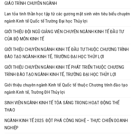
GIÁO TRÌNH CHUYÊN NGÀNH
Lan tỏa tinh thần học tập từ các gương mặt sinh viên tiêu biểu chuyên
ngành Kinh tế Quốc tế Trường Đại học Thủy lợi
GIỚI THIỆU ĐỘI NGŨ GIẢNG VIÊN CHUYÊN NGÀNH KINH TẾ ĐẦU TƯ
CỦA BỘ MÔN KINH TẾ
GIỚI THIỆU CHUYÊN NGÀNH KINH TẾ ĐẦU TƯ THUỘC CHƯƠNG TRÌNH
ĐÀO TẠO NGÀNH KINH TẾ, TRƯỜNG ĐẠI HỌC THỦY LỢI
GIỚI THIỆU CHUYÊN NGÀNH KINH TẾ PHÁT TRIỂN THUỘC CHƯƠNG
TRÌNH ĐÀO TẠO NGÀNH KINH TẾ, TRƯỜNG ĐẠI HỌC THỦY LỢI
Giới thiệu chuyên ngành Kinh tế Quốc tế thuộc Chương trình đào tạo
ngành Kinh tế, Trường ĐH Thủy lợi
SINH VIÊN NGÀNH KINH TẾ TỎA SÁNG TRONG HOẠT ĐỘNG THỂ
THAO
NGÀNH KINH TẾ 2025: ĐỘT PHÁ CÔNG NGHỆ – THỰC CHIẾN DOANH
NGHIỆP