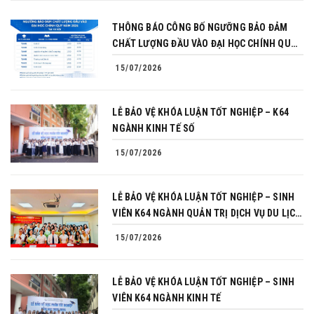
THÔNG BÁO CÔNG BỐ NGƯỠNG BẢO ĐẢM
CHẤT LƯỢNG ĐẦU VÀO ĐẠI HỌC CHÍNH QUY
NĂM 2026
15/07/2026
LỄ BẢO VỆ KHÓA LUẬN TỐT NGHIỆP – K64
NGÀNH KINH TẾ SỐ
15/07/2026
LỄ BẢO VỆ KHÓA LUẬN TỐT NGHIỆP – SINH
VIÊN K64 NGÀNH QUẢN TRỊ DỊCH VỤ DU LỊCH
VÀ LỮ HÀNH
15/07/2026
LỄ BẢO VỆ KHÓA LUẬN TỐT NGHIỆP – SINH
VIÊN K64 NGÀNH KINH TẾ