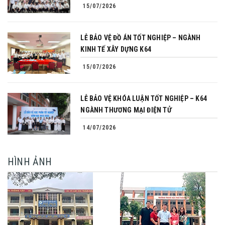
15/07/2026
LỄ BẢO VỆ ĐỒ ÁN TỐT NGHIỆP – NGÀNH
KINH TẾ XÂY DỰNG K64
15/07/2026
LỄ BẢO VỆ KHÓA LUẬN TỐT NGHIỆP – K64
NGÀNH THƯƠNG MẠI ĐIỆN TỬ
14/07/2026
HÌNH ẢNH