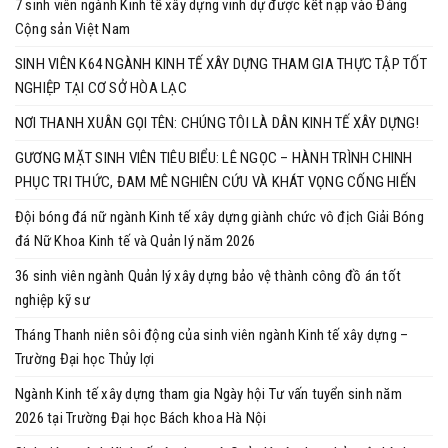
7 sinh viên ngành Kinh tế xây dựng vinh dự được kết nạp vào Đảng
Cộng sản Việt Nam
SINH VIÊN K64 NGÀNH KINH TẾ XÂY DỰNG THAM GIA THỰC TẬP TỐT
NGHIỆP TẠI CƠ SỞ HÒA LẠC
NƠI THANH XUÂN GỌI TÊN: CHÚNG TÔI LÀ DÂN KINH TẾ XÂY DỰNG!
GƯƠNG MẶT SINH VIÊN TIÊU BIỂU: LÊ NGỌC – HÀNH TRÌNH CHINH
PHỤC TRI THỨC, ĐAM MÊ NGHIÊN CỨU VÀ KHÁT VỌNG CỐNG HIẾN
Đội bóng đá nữ ngành Kinh tế xây dựng giành chức vô địch Giải Bóng
đá Nữ Khoa Kinh tế và Quản lý năm 2026
36 sinh viên ngành Quản lý xây dựng bảo vệ thành công đồ án tốt
nghiệp kỹ sư
Tháng Thanh niên sôi động của sinh viên ngành Kinh tế xây dựng –
Trường Đại học Thủy lợi
Ngành Kinh tế xây dựng tham gia Ngày hội Tư vấn tuyển sinh năm
2026 tại Trường Đại học Bách khoa Hà Nội