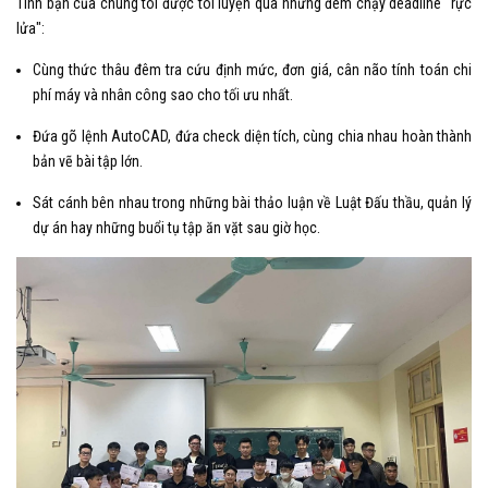
Tình bạn của chúng tôi được tôi luyện qua những đêm chạy deadline "rực
lửa":
Cùng thức thâu đêm tra cứu định mức, đơn giá, cân não tính toán chi
phí máy và nhân công sao cho tối ưu nhất.
Đứa gõ lệnh AutoCAD, đứa check diện tích, cùng chia nhau hoàn thành
bản vẽ bài tập lớn.
Sát cánh bên nhau trong những bài thảo luận về Luật Đấu thầu, quản lý
dự án hay những buổi tụ tập ăn vặt sau giờ học.