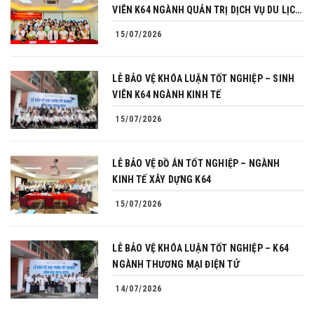
VIÊN K64 NGÀNH QUẢN TRỊ DỊCH VỤ DU LỊCH
VÀ LỮ HÀNH
15/07/2026
LỄ BẢO VỆ KHÓA LUẬN TỐT NGHIỆP – SINH
VIÊN K64 NGÀNH KINH TẾ
15/07/2026
LỄ BẢO VỆ ĐỒ ÁN TỐT NGHIỆP – NGÀNH
KINH TẾ XÂY DỰNG K64
15/07/2026
LỄ BẢO VỆ KHÓA LUẬN TỐT NGHIỆP – K64
NGÀNH THƯƠNG MẠI ĐIỆN TỬ
14/07/2026