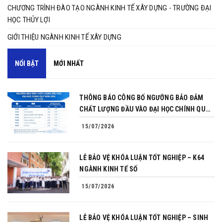
CHƯƠNG TRÌNH ĐÀO TẠO NGÀNH KINH TẾ XÂY DỰNG - TRƯỜNG ĐẠI
HỌC THỦY LỢI
GIỚI THIỆU NGÀNH KINH TẾ XÂY DỰNG
NỔI BẬT
MỚI NHẤT
THÔNG BÁO CÔNG BỐ NGƯỠNG BẢO ĐẢM
CHẤT LƯỢNG ĐẦU VÀO ĐẠI HỌC CHÍNH QUY
NĂM 2026
15/07/2026
LỄ BẢO VỆ KHÓA LUẬN TỐT NGHIỆP – K64
NGÀNH KINH TẾ SỐ
15/07/2026
LỄ BẢO VỆ KHÓA LUẬN TỐT NGHIỆP – SINH