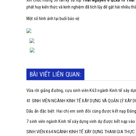
Xin chúc mừng 36 tân kỹ sư lớp
Thái Nguyên 6 QLXD
và
Thái
phát huy kiến thức và kinh nghiệm đã tích lũy để gặt hái nhiều 
Một số hình ảnh tại buổi bảo vệ:
BÀI VIẾT LIÊN QUAN:
Vừa rời giảng đường, cựu sinh viên K63 ngành Kinh tế xây d
41 SINH VIÊN NGÀNH KINH TẾ XÂY DỰNG VÀ QUẢN LÝ XÂY
Dấu ấn đặc biệt: Hai chị em sinh đôi cùng được kết nạp Đảng
7 sinh viên ngành Kinh tế xây dựng vinh dự được kết nạp v
SINH VIÊN K64 NGÀNH KINH TẾ XÂY DỰNG THAM GIA THỰC 