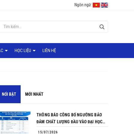
Ngôn ngữ:
ÁC
HỌC LIỆU
LIÊN HỆ
NỔI BẬT
MỚI NHẤT
THÔNG BÁO CÔNG BỐ NGƯỠNG BẢO
ĐẢM CHẤT LƯỢNG ĐẦU VÀO ĐẠI HỌC
CHÍNH QUY NĂM 2026
15/07/2026