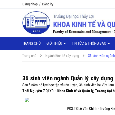
Đăng nhập
/
Đăng ký
TRANG CHỦ
GIỚI THIỆU
TIN TỨC & THÔNG BÁO
Trang chủ
Ngành Kinh tế xây dựng
36 sinh viên ngành
36 sinh viên ngành Quản lý xây dựng
Sau 5 năm nỗ lực học tập và rèn luyện, 36 sinh viên hệ Vừa là
Thái Nguyên 7 QLXD
–
Khoa Kinh tế và Quản lý, Trường Đại h
PGS.TS Lê Văn Chính - Trưởng Kho