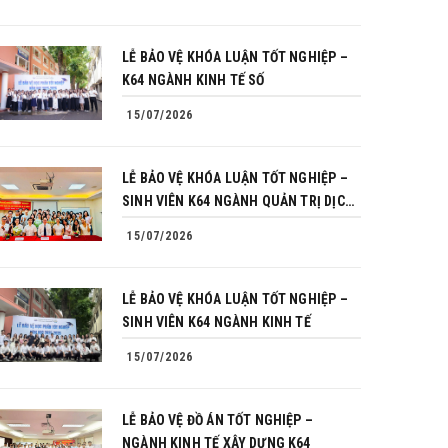
LỄ BẢO VỆ KHÓA LUẬN TỐT NGHIỆP –
K64 NGÀNH KINH TẾ SỐ
15/07/2026
LỄ BẢO VỆ KHÓA LUẬN TỐT NGHIỆP –
SINH VIÊN K64 NGÀNH QUẢN TRỊ DỊCH
VỤ DU LỊCH VÀ LỮ HÀNH
15/07/2026
LỄ BẢO VỆ KHÓA LUẬN TỐT NGHIỆP –
SINH VIÊN K64 NGÀNH KINH TẾ
15/07/2026
LỄ BẢO VỆ ĐỒ ÁN TỐT NGHIỆP –
NGÀNH KINH TẾ XÂY DỰNG K64