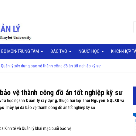
BỘ MÔN-TRUNG TÂM
ĐÀO TẠO
NGƯỜI HỌC
KHCN-HỢP T
 Quản lý xây dựng bảo vệ thành công đồ án tốt nghiệp kỹ sư
 bảo vệ thành công đồ án tốt nghiệp kỹ sư
m vừa học ngành
Quản lý xây dựng
, thuộc hai lớp
Thái Nguyên 6 QLXD
và
ọc Thủy lợi
đã bảo vệ thành công đồ án tốt nghiệp kỹ sư.
a Kinh tế và Quản lý khai mạc buổi bảo vệ