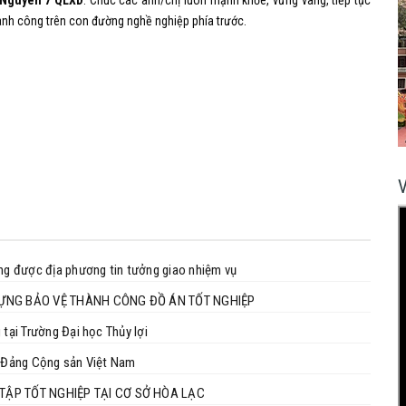
 Nguyên 7 QLXD
. Chúc các anh/chị luôn mạnh khỏe, vững vàng, tiếp tục
thành công trên con đường nghề nghiệp phía trước.
ựng được địa phương tin tưởng giao nhiệm vụ
 DỰNG BẢO VỆ THÀNH CÔNG ĐỒ ÁN TỐT NGHIỆP
 tại Trường Đại học Thủy lợi
ào Đảng Cộng sản Việt Nam
TẬP TỐT NGHIỆP TẠI CƠ SỞ HÒA LẠC