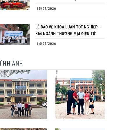
15/07/2026
LỄ BẢO VỆ KHÓA LUẬN TỐT NGHIỆP –
K64 NGÀNH THƯƠNG MẠI ĐIỆN TỬ
14/07/2026
HÌNH ẢNH