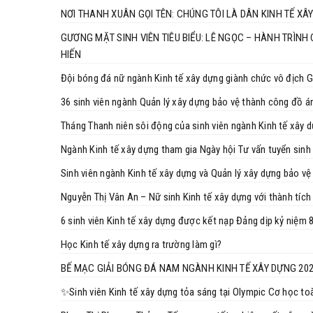
NƠI THANH XUÂN GỌI TÊN: CHÚNG TÔI LÀ DÂN KINH TẾ XÂ
GƯƠNG MẶT SINH VIÊN TIÊU BIỂU: LÊ NGỌC – HÀNH TRÌN
HIẾN
Đội bóng đá nữ ngành Kinh tế xây dựng giành chức vô địch G
36 sinh viên ngành Quản lý xây dựng bảo vệ thành công đồ án
Tháng Thanh niên sôi động của sinh viên ngành Kinh tế xây d
Ngành Kinh tế xây dựng tham gia Ngày hội Tư vấn tuyển sin
Sinh viên ngành Kinh tế xây dựng và Quản lý xây dựng bảo v
Nguyễn Thị Vân An – Nữ sinh Kinh tế xây dựng với thành tíc
6 sinh viên Kinh tế xây dựng được kết nạp Đảng dịp kỷ niệ
Học Kinh tế xây dựng ra trường làm gì?
BẾ MẠC GIẢI BÓNG ĐÁ NAM NGÀNH KINH TẾ XÂY DỰNG 20
✨Sinh viên Kinh tế xây dựng tỏa sáng tại Olympic Cơ học to