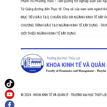
Phạm Thị Phương Thảo – Tấm gương tốt nghiệp xuất sắc ngà
Từ Giảng đường đến Thực tế: Chia sẻ của nam sinh ngành Ki
MỤC TIÊU ĐÀO TẠO, CHUẨN ĐẦU RA NGÀNH KINH TẾ XÂY 
CHƯƠNG TRÌNH ĐÀO TẠO NGÀNH KINH TẾ XÂY DỰNG - TRƯ
GIỚI THIỆU NGÀNH KINH TẾ XÂY DỰNG
© 2024 - KHOA KINH TẾ VÀ QUẢN LÝ - TRƯỜNG ĐẠI HỌC THỦY LỢ