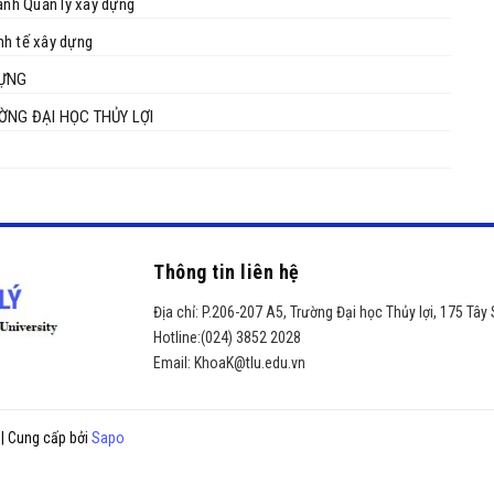
nh Quản lý xây dựng
nh tế xây dựng
DỰNG
ỜNG ĐẠI HỌC THỦY LỢI
Thông tin liên hệ
Địa chỉ:
P.206-207 A5, Trường Đại học Thủy lợi, 175 Tây 
Hotline:
(024) 3852 2028
Email:
KhoaK@tlu.edu.vn
I
|
Cung cấp bởi
Sapo