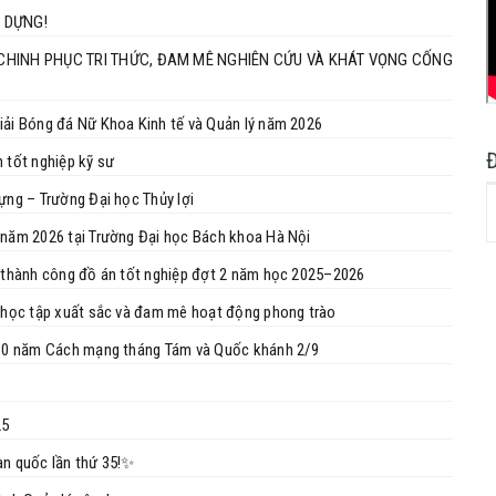
Y DỰNG!
H CHINH PHỤC TRI THỨC, ĐAM MÊ NGHIÊN CỨU VÀ KHÁT VỌNG CỐNG
iải Bóng đá Nữ Khoa Kinh tế và Quản lý năm 2026
 tốt nghiệp kỹ sư
ựng – Trường Đại học Thủy lợi
h năm 2026 tại Trường Đại học Bách khoa Hà Nội
ệ thành công đồ án tốt nghiệp đợt 2 năm học 2025–2026
h học tập xuất sắc và đam mê hoạt động phong trào
m 80 năm Cách mạng tháng Tám và Quốc khánh 2/9
25
àn quốc lần thứ 35!✨