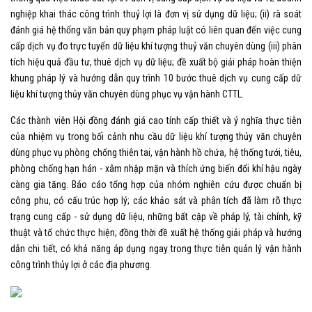
nghiệp khai thác công trình thuỷ lợi là đơn vị sử dụng dữ liệu; (ii) rà soát
đánh giá hệ thống văn bản quy phạm pháp luật có liên quan đến việc cung
cấp dịch vụ đo trực tuyến dữ liệu khí tượng thuỷ văn chuyên dùng (iii) phân
tích hiệu quả đầu tư, thuê dịch vụ dữ liệu; đề xuất bộ giải pháp hoàn thiện
khung pháp lý và hướng dẫn quy trình 10 bước thuê dịch vụ cung cấp dữ
liệu khí tượng thủy văn chuyên dùng phục vụ vận hành CTTL.
Các thành viên Hội đồng đánh giá cao tính cấp thiết và ý nghĩa thực tiễn
của nhiệm vụ trong bối cảnh nhu cầu dữ liệu khí tượng thủy văn chuyên
dùng phục vụ phòng chống thiên tai, vận hành hồ chứa, hệ thống tưới, tiêu,
phòng chống hạn hán
-
xâm nhập mặn và thích ứng biến đổi khí hậu ngày
càng gia tăng. Báo cáo tổng hợp của nhóm nghiên cứu được chuẩn bị
công phu, có cấu trúc hợp lý; các khảo sát và phân tích đã làm rõ thực
trạng cung cấp
-
sử dụng dữ liệu, những bất cập về pháp lý, tài chính, kỹ
thuật và tổ chức thực hiện; đồng thời đề xuất hệ thống giải pháp và hướng
dẫn chi tiết, có khả năng áp dụng ngay trong thực tiễn quản lý vận hành
công trình thủy lợi ở các địa phương.