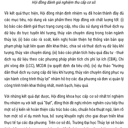
Hội đồng đánh giá nghiệm thu cấp cơ sở.
Về kết quả thực hiện, Hội đồng nhận định nhiệm vụ đã hoàn thành đầy đủ
các mục tiêu, nội dung và sản phẩm theo Hợp đồng với chất lượng tốt: (i)
bộ báo cáo đánh giá thực trạng cung cấp, nhu cầu sử dụng và thuê dịch vụ
dữ liệu đo trực tuyến khí tượng, thủy văn chuyên dùng trong toàn ngành
thủy lợi; (ii) báo cáo rà soát, kiến nghị hoàn thiện hệ thống văn bản quy
phạm pháp luật liên quan đến khai thác, chia sẻ và thuê dịch vụ dữ liệu khí
tượng, thủy văn chuyên dùng; (iii) báo cáo phân tích hiệu quả đầu tư - thuê
dịch vụ dữ liệu theo các phương pháp phân tích chi phí lợi ích (CBA), Chi
phí vòng đời (LCC), MCDA (ra quyết định đa tiêu chí); (iv) dự thảo “Hướng
dẫn thuê dịch vụ cung cấp dữ liệu khí tượng, thủy văn chuyên dùng phục vụ
vận hành công trình thủy lợi” nhằm hỗ trợ các địa phương và đơn vị quản lý
công trình triển khai thống nhất, minh bạch, hiệu quả.
Với những kết quả đạt được, Hội đồng khoa học cấp cơ sở nhất trí nghiệm
thu nhiệm vụ với kết quả “Đạt”, đồng thời đề nghị nhóm nghiên cứu tiếp thu
một số ý kiến về hoàn thiện cấu trúc báo cáo, chuẩn hóa thuật ngữ, làm rõ
hơn một số ví dụ minh họa, bổ sung khuyến nghị cho giai đoạn triển khai
thực tế tại các địa phương. Trên cơ sở đó, Trường Đại học Thủy lợi sẽ hoàn