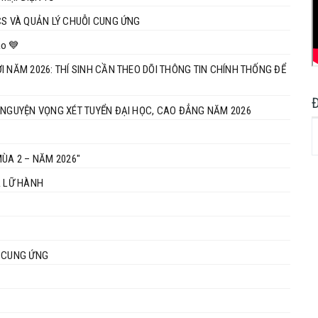
CS VÀ QUẢN LÝ CHUỖI CUNG ỨNG
ào 💙
 NĂM 2026: THÍ SINH CẦN THEO DÕI THÔNG TIN CHÍNH THỐNG ĐỂ
 NGUYỆN VỌNG XÉT TUYỂN ĐẠI HỌC, CAO ĐẲNG NĂM 2026
ÙA 2 – NĂM 2026"
À LỮ HÀNH
I CUNG ỨNG