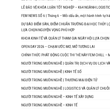
LỄ BẢO VỆ KHÓA LUẬN TỐT NGHIỆP – K64 NGÀNH LOGISTI
FEM NEWS SỐ 6 | Tháng 6 – Mỗi dấu ấn, một hành trình tự h
DỰ BÁO ĐIỂM SÀN, ĐIỂM CHUẨN TRƯỜNG ĐẠI HỌC THỦY LỢI
LỰA CHỌN NGUYỆN VỌNG PHÙ HỢP
KHOA KINH TẾ VÀ QUẢN LÝ THAM GIA NGÀY HỘI LỰA CHỌN
OPEN DAY 2026 – CHẠM ƯỚC MƠ, MỞ TƯƠNG LAI
CHÍNH THỨC PHÁT ĐỘNG CUỘC THI "HÈ NÀY FEM CHILL – M
NGƯỜI TRONG MUÔN NGHỀ | QUẢN TRỊ DỊCH VỤ DU LỊCH V
NGƯỜI TRONG MUÔN NGHỀ | KINH TẾ SỐ
NGƯỜI TRONG MUÔN NGHỀ | THƯƠNG MẠI ĐIỆN TỬ
NGƯỜI TRONG MUÔN NGHỀ | LOGISTICS VÀ QUẢN LÝ CHUỖ
NGƯỜI TRONG MUÔN NGHỀ – KINH TẾ XÂY DỰNG
NGƯỜI TRONG MUÔN NGHỀ – KINH TẾ