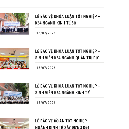
LỄ BẢO VỆ KHÓA LUẬN TỐT NGHIỆP –
K64 NGÀNH KINH TẾ SỐ
15/07/2026
LỄ BẢO VỆ KHÓA LUẬN TỐT NGHIỆP –
SINH VIÊN K64 NGÀNH QUẢN TRỊ DỊCH
VỤ DU LỊCH VÀ LỮ HÀNH
15/07/2026
LỄ BẢO VỆ KHÓA LUẬN TỐT NGHIỆP –
SINH VIÊN K64 NGÀNH KINH TẾ
15/07/2026
LỄ BẢO VỆ ĐỒ ÁN TỐT NGHIỆP –
NGÀNH KINH TẾ XÂY DỰNG K64