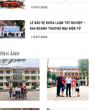
15/07/2026
LỄ BẢO VỆ KHÓA LUẬN TỐT NGHIỆP –
K64 NGÀNH THƯƠNG MẠI ĐIỆN TỬ
14/07/2026
HÌNH ẢNH