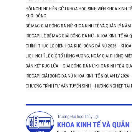
HỘI NGHỊ NGHIÊN CỨU KHOA HỌC SINH VIÊN KHOA KINH T
KHỞI ĐỘNG
BẾ MẠC GIẢI BÓNG ĐÁ NỮ KHOA KINH TẾ VÀ QUẢN LÝ NĂM 
[RECAP] LỄ BẾ MẠC GIẢI BÓNG ĐÁ NỮ - KHOA KINH TẾ VÀ 
CHÍNH THỨC LỘ DIỆN HOA KHÔI BÓNG ĐÁ NỮ 2026 – KHOA 
LỊCH NGHỈ LỄ GIỖ TỔ HÙNG VƯƠNG, NGÀY GIẢI PHÓNG MIỀ
BÁN KẾT RỰC LỬA – GIẢI BÓNG ĐÁ NỮ KHOA KINH TẾ & QU
[RECAP] GIẢI BÓNG ĐÁ NỮ KHOA KINH TẾ & QUẢN LÝ 2026 
CHƯƠNG TRÌNH TƯ VẤN TUYỂN SINH – HƯỚNG NGHIỆP TẠI 