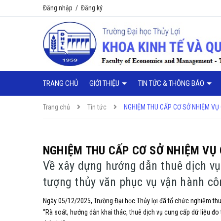
Đăng nhập
/
Đăng ký
TRANG CHỦ
GIỚI THIỆU
TIN TỨC & THÔNG BÁO
Trang chủ
Tin tức
NGHIỆM THU CẤP CƠ SỞ NHIỆM VỤ
NGHIỆM THU CẤP CƠ SỞ NHIỆM VỤ
Về xây dựng hướng dẫn thuê dịch vụ 
tượng thủy văn phục vụ vận hành côn
Ngày 05/12/2025, Trường Đại học Thủy lợi đã tổ chức nghiệm thu
“Rà soát, hướng dẫn khai thác, thuê dịch vụ cung cấp dữ liệu đo