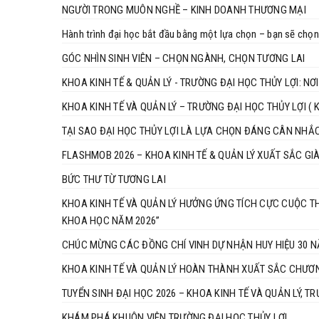
NGƯỜI TRONG MUÔN NGHỀ – KINH DOANH THƯƠNG MẠI
Hành trình đại học bắt đầu bằng một lựa chọn – bạn sẽ chọn
GÓC NHÌN SINH VIÊN – CHỌN NGÀNH, CHỌN TƯƠNG LAI
KHOA KINH TẾ & QUẢN LÝ - TRƯỜNG ĐẠI HỌC THỦY LỢI: N
KHOA KINH TẾ VÀ QUẢN LÝ – TRƯỜNG ĐẠI HỌC THỦY LỢI ( Khơi
TẠI SAO ĐẠI HỌC THỦY LỢI LÀ LỰA CHỌN ĐÁNG CÂN NHẮ
FLASHMOB 2026 – KHOA KINH TẾ & QUẢN LÝ XUẤT SẮC GI
BỨC THƯ TỪ TƯƠNG LAI
KHOA KINH TẾ VÀ QUẢN LÝ HƯỞNG ỨNG TÍCH CỰC CUỘC THI
KHOA HỌC NĂM 2026”
CHÚC MỪNG CÁC ĐỒNG CHÍ VINH DỰ NHẬN HUY HIỆU 30 
KHOA KINH TẾ VÀ QUẢN LÝ HOÀN THÀNH XUẤT SẮC CHƯƠ
TUYỂN SINH ĐẠI HỌC 2026 – KHOA KINH TẾ VÀ QUẢN LÝ, T
KHÁM PHÁ KHUÔN VIÊN TRƯỜNG ĐẠI HỌC THỦY LỢI