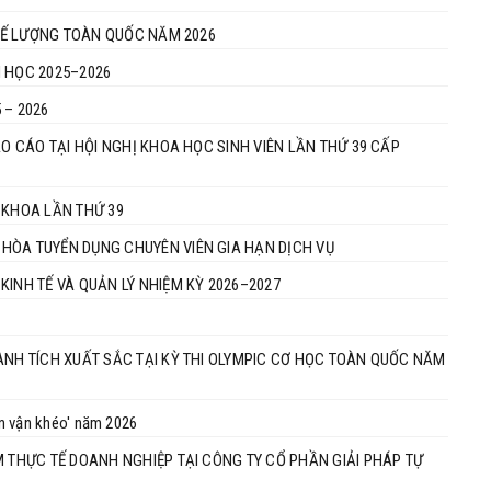
 TẾ LƯỢNG TOÀN QUỐC NĂM 2026
M HỌC 2025–2026
 – 2026
ÁO CÁO TẠI HỘI NGHỊ KHOA HỌC SINH VIÊN LẦN THỨ 39 CẤP
 KHOA LẦN THỨ 39
HÒA TUYỂN DỤNG CHUYÊN VIÊN GIA HẠN DỊCH VỤ
KINH TẾ VÀ QUẢN LÝ NHIỆM KỲ 2026–2027
ÀNH TÍCH XUẤT SẮC TẠI KỲ THI OLYMPIC CƠ HỌC TOÀN QUỐC NĂM
ân vận khéo' năm 2026
M THỰC TẾ DOANH NGHIỆP TẠI CÔNG TY CỔ PHẦN GIẢI PHÁP TỰ