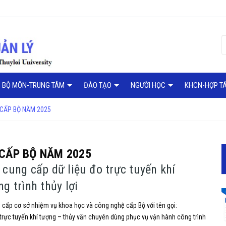
BỘ MÔN-TRUNG TÂM
ĐÀO TẠO
NGƯỜI HỌC
KHCN-HỢP T
 CẤP BỘ NĂM 2025
 CẤP BỘ NĂM 2025
cung cấp dữ liệu đo trực tuyến khí
g trình thủy lợi
 cấp cơ sở nhiệm vụ khoa học và công nghệ cấp Bộ với tên gọi:
 trực tuyến khí tượng – thủy văn chuyên dùng phục vụ vận hành công trình