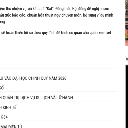
ệm thu nhiệm vụ với kết quả “Đạt”. Đồng thời, Hội đồng đề nghị nhóm
 cấu trúc báo cáo, chuẩn hóa thuật ngữ chuyên môn, bổ sung ví dụ minh
ơng.
i sẽ hoàn thiện hồ sơ theo quy định để trình cơ quan chủ quản xem xét
 VÀO ĐẠI HỌC CHÍNH QUY NĂM 2026
SỐ
H QUẢN TRỊ DỊCH VỤ DU LỊCH VÀ LỮ HÀNH
 K64 NGÀNH KINH TẾ
 K64
MẠI ĐIỆN TỬ