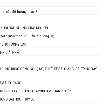
 nơi nào để trưởng thành?
ƠI KHỞI ĐẦU NHỮNG GIẤC MƠ LỚN
 nguồn tri thức – Dẫn lối tương lai)
C CHO TƯƠNG LAI?
ÀNH GIẢI NHẤT
 “ỨNG DỤNG CÔNG NGHỆ SỐ, THIẾT KẾ BÀI GIẢNG, BÀI TRÌNH BÀY
NĂM TUỔI ĐẢNG
NG TRÌNH TẬP HUẤN TẠI WYNDHAM THANH THỦY
RƯỜNG ĐẠI HỌC THỦY LỢI