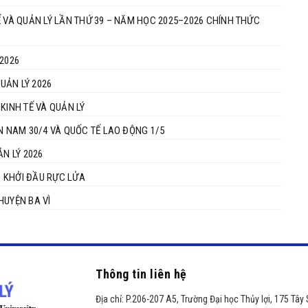
Ế VÀ QUẢN LÝ LẦN THỨ 39 – NĂM HỌC 2025–2026 CHÍNH THỨC
2026
QUẢN LÝ 2026
KINH TẾ VÀ QUẢN LÝ
N NAM 30/4 VÀ QUỐC TẾ LAO ĐỘNG 1/5
ẢN LÝ 2026
– KHỞI ĐẦU RỰC LỬA
HUYỆN BA VÌ
Thông tin liên hệ
Địa chỉ:
P.206-207 A5, Trường Đại học Thủy lợi, 175 Tây 