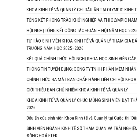
KHOA KINH TẾ VÀ QUẢN LÝ GHI DẤU ẤN TẠI OLYMPIC KINH
TỔNG KẾT PHONG TRÀO KHỞI NGHIỆP VÀ THI OLYMPIC NĂ
HỘI NGHỊ TỔNG KẾT CÔNG TÁC ĐOÀN – HỘI NĂM HỌC 2025
TỰ HÀO SINH VIÊN KHOA KINH TẾ VÀ QUẢN LÝ THAM GIA B
TRƯỜNG NĂM HỌC 2025–2026
KẾT QUẢ CHÍNH THỨC HỘI NGHỊ KHOA HỌC SINH VIÊN CẤP
THÔNG TIN TUYỂN DỤNG: CÔNG TY TNHH PHẦN MỀM NHÂN 
CHÍNH THỨC RA MẮT BAN CHẤP HÀNH LIÊN CHI HỘI KHOA 
GIỚI THIỆU BAN CHỦ NHIỆM KHOA KINH TẾ VÀ QUẢN LÝ
KHOA KINH TẾ VÀ QUẢN LÝ CHÚC MỪNG SINH VIÊN ĐẠT TH
2026
Dấu ấn của sinh viên Khoa Kinh tế và Quản lý tại Cuộc thi 'D
SINH VIÊN NGÀNH KINH TẾ SỐ THAM QUAN VÀ TRẢI NGHIỆ
ĐỘNG HOÁ ETEK