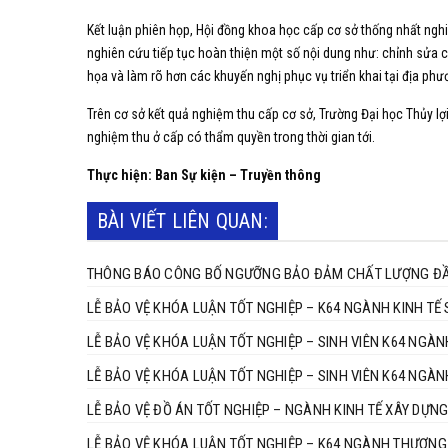
Kết luận phiên họp, Hội đồng khoa học cấp cơ sở thống nhất nghi
nghiên cứu tiếp tục hoàn thiện một số nội dung như: chỉnh sửa
họa và làm rõ hơn các khuyến nghị phục vụ triển khai tại địa phư
Trên cơ sở kết quả nghiệm thu cấp cơ sở, Trường Đại học Thủy lợ
nghiệm thu ở cấp có thẩm quyền trong thời gian tới.
Thực hiện: Ban Sự kiện – Truyền thông
BÀI VIẾT LIÊN QUAN:
THÔNG BÁO CÔNG BỐ NGƯỠNG BẢO ĐẢM CHẤT LƯỢNG ĐẦU
LỄ BẢO VỆ KHÓA LUẬN TỐT NGHIỆP – K64 NGÀNH KINH TẾ 
LỄ BẢO VỆ KHÓA LUẬN TỐT NGHIỆP – SINH VIÊN K64 NGÀN
LỄ BẢO VỆ KHÓA LUẬN TỐT NGHIỆP – SINH VIÊN
LỄ BẢO VỆ ĐỒ ÁN TỐT NGHIỆP – NGÀNH KINH TẾ XÂY DỰNG
LỄ BẢO VỆ KHÓA LUẬN TỐT NGHIỆP – K64 NGÀNH THƯƠNG 