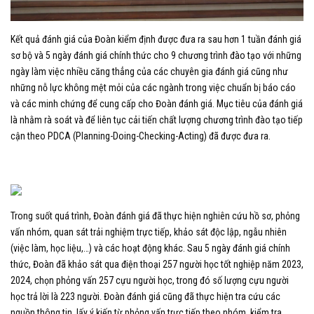
Kết quả đánh giá của Đoàn kiểm định được đưa ra sau hơn 1 tuần đánh giá
sơ bộ và 5 ngày đánh giá chính thức cho 9 chương trình đào tạo với những
ngày làm việc nhiều căng thẳng của các chuyên gia đánh giá cũng như
những nỗ lực không mệt mỏi của các ngành trong việc chuẩn bị báo cáo
và các minh chứng để cung cấp cho Đoàn đánh giá. Mục tiêu của đánh giá
là nhằm rà soát và để liên tục cải tiến chất lượng chương trình đào tạo tiếp
cận theo PDCA (Planning-Doing-Checking-Acting) đã được đưa ra.
Trong suốt quá trình, Đoàn đánh giá đã thực hiện nghiên cứu hồ sơ, phỏng
vấn nhóm, quan sát trải nghiệm trực tiếp, khảo sát độc lập, ngẫu nhiên
(việc làm, học liệu,…) và các hoạt động khác. Sau 5 ngày đánh giá chính
thức, Đoàn đã khảo sát qua điện thoại 257 người học tốt nghiệp năm 2023,
2024, chọn phỏng vấn 257 cựu người học, trong đó số lượng cựu người
học trả lời là 223 người. Đoàn đánh giá cũng đã thực hiện tra cứu các
nguồn thông tin, lấy ý kiến từ phỏng vấn trực tiếp theo nhóm, kiểm tra