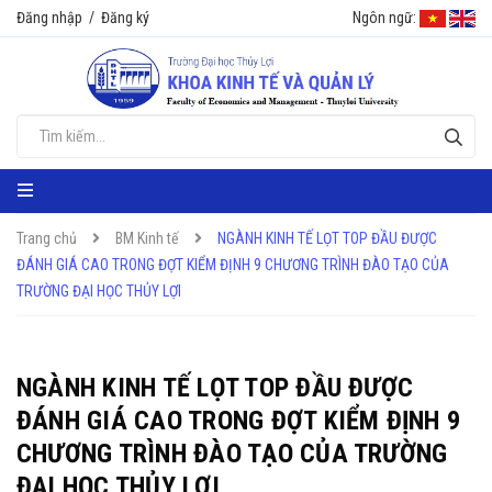
Đăng nhập
/
Đăng ký
Ngôn ngữ:
Trang chủ
BM Kinh tế
NGÀNH KINH TẾ LỌT TOP ĐẦU ĐƯỢC
ĐÁNH GIÁ CAO TRONG ĐỢT KIỂM ĐỊNH 9 CHƯƠNG TRÌNH ĐÀO TẠO CỦA
TRƯỜNG ĐẠI HỌC THỦY LỢI
NGÀNH KINH TẾ LỌT TOP ĐẦU ĐƯỢC
ĐÁNH GIÁ CAO TRONG ĐỢT KIỂM ĐỊNH 9
CHƯƠNG TRÌNH ĐÀO TẠO CỦA TRƯỜNG
ĐẠI HỌC THỦY LỢI