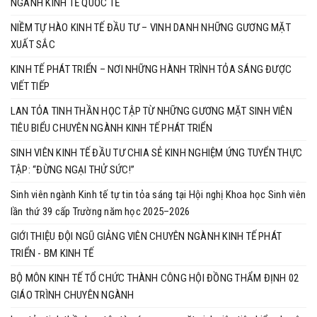
NGÀNH KINH TẾ QUỐC TẾ
NIỀM TỰ HÀO KINH TẾ ĐẦU TƯ – VINH DANH NHỮNG GƯƠNG MẶT
XUẤT SẮC
KINH TẾ PHÁT TRIỂN – NƠI NHỮNG HÀNH TRÌNH TỎA SÁNG ĐƯỢC
VIẾT TIẾP
LAN TỎA TINH THẦN HỌC TẬP TỪ NHỮNG GƯƠNG MẶT SINH VIÊN
TIÊU BIỂU CHUYÊN NGÀNH KINH TẾ PHÁT TRIỂN
SINH VIÊN KINH TẾ ĐẦU TƯ CHIA SẺ KINH NGHIỆM ỨNG TUYỂN THỰC
TẬP: “ĐỪNG NGẠI THỬ SỨC!”
Sinh viên ngành Kinh tế tự tin tỏa sáng tại Hội nghị Khoa học Sinh viên
lần thứ 39 cấp Trường năm học 2025–2026
GIỚI THIỆU ĐỘI NGŨ GIẢNG VIÊN CHUYÊN NGÀNH KINH TẾ PHÁT
TRIỂN - BM KINH TẾ
BỘ MÔN KINH TẾ TỔ CHỨC THÀNH CÔNG HỘI ĐỒNG THẨM ĐỊNH 02
GIÁO TRÌNH CHUYÊN NGÀNH