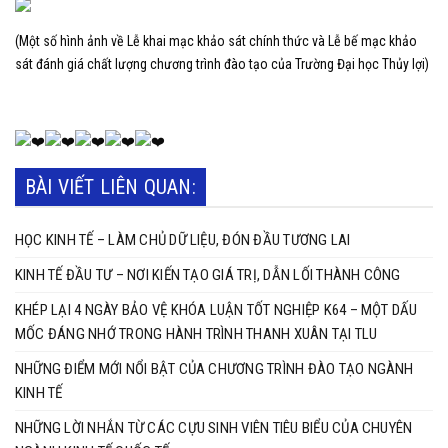
(Một số hình ảnh về Lễ khai mạc khảo sát chính thức và Lễ bế mạc khảo
sát đánh giá chất lượng chương trình đào tạo của Trường Đại học Thủy lợi)
BÀI VIẾT LIÊN QUAN:
HỌC KINH TẾ – LÀM CHỦ DỮ LIỆU, ĐÓN ĐẦU TƯƠNG LAI
KINH TẾ ĐẦU TƯ – NƠI KIẾN TẠO GIÁ TRỊ, DẪN LỐI THÀNH CÔNG
KHÉP LẠI 4 NGÀY BẢO VỆ KHÓA LUẬN TỐT NGHIỆP K64 – MỘT DẤU
MỐC ĐÁNG NHỚ TRONG HÀNH TRÌNH THANH XUÂN TẠI TLU
NHỮNG ĐIỂM MỚI NỔI BẬT CỦA CHƯƠNG TRÌNH ĐÀO TẠO NGÀNH
KINH TẾ
NHỮNG LỜI NHẮN TỪ CÁC CỰU SINH VIÊN TIÊU BIỂU CỦA CHUYÊN