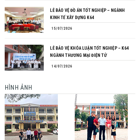
LỄ BẢO VỆ ĐỒ ÁN TỐT NGHIỆP – NGÀNH
KINH TẾ XÂY DỰNG K64
15/07/2026
LỄ BẢO VỆ KHÓA LUẬN TỐT NGHIỆP – K64
NGÀNH THƯƠNG MẠI ĐIỆN TỬ
14/07/2026
HÌNH ẢNH