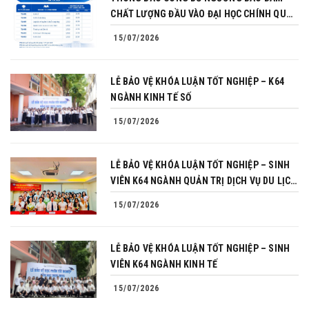
CHẤT LƯỢNG ĐẦU VÀO ĐẠI HỌC CHÍNH QUY
NĂM 2026
15/07/2026
LỄ BẢO VỆ KHÓA LUẬN TỐT NGHIỆP – K64
NGÀNH KINH TẾ SỐ
15/07/2026
LỄ BẢO VỆ KHÓA LUẬN TỐT NGHIỆP – SINH
VIÊN K64 NGÀNH QUẢN TRỊ DỊCH VỤ DU LỊCH
VÀ LỮ HÀNH
15/07/2026
LỄ BẢO VỆ KHÓA LUẬN TỐT NGHIỆP – SINH
VIÊN K64 NGÀNH KINH TẾ
15/07/2026