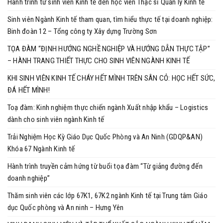
Hành trình từ sinh viên Kinh tế đến học viên Thạc sĩ Quản lý Kinh tế
Sinh viên Ngành Kinh tế tham quan, tìm hiểu thực tế tại doanh nghiệp:
Binh đoàn 12 – Tổng công ty Xây dựng Trường Sơn
TỌA ĐÀM “ĐỊNH HƯỚNG NGHỀ NGHIỆP VÀ HƯỚNG DẪN THỰC TẬP”
– HÀNH TRANG THIẾT THỰC CHO SINH VIÊN NGÀNH KINH TẾ
KHI SINH VIÊN KINH TẾ CHÁY HẾT MÌNH TRÊN SÂN CỎ: HỌC HẾT SỨC,
ĐÁ HẾT MÌNH!
Toạ đàm: Kinh nghiệm thực chiến ngành Xuất nhập khẩu – Logistics
dành cho sinh viên ngành Kinh tế
Trải Nghiệm Học Kỳ Giáo Dục Quốc Phòng và An Ninh (GDQP&AN)
Khóa 67 Ngành Kinh tế
Hành trình truyền cảm hứng từ buổi tọa đàm “Từ giảng đường đến
doanh nghiệp”
Thăm sinh viên các lớp 67K1, 67K2 ngành Kinh tế tại Trung tâm Giáo
dục Quốc phòng và An ninh – Hưng Yên