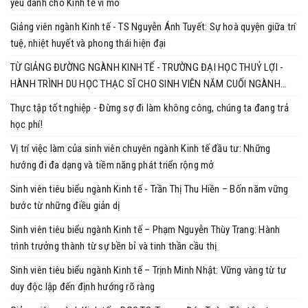
yêu dành cho Kinh tế vi mô
Giảng viên ngành Kinh tế - TS Nguyễn Ánh Tuyết: Sự hoà quyện giữa trí
tuệ, nhiệt huyết và phong thái hiện đại
TỪ GIẢNG ĐƯỜNG NGÀNH KINH TẾ - TRƯỜNG ĐẠI HỌC THUỶ LỢI -
HÀNH TRÌNH DU HỌC THẠC SĨ CHO SINH VIÊN NĂM CUỐI NGÀNH
KINH TẾ
Thực tập tốt nghiệp - Đừng sợ đi làm không công, chúng ta đang trả
học phí!
Vị trí việc làm của sinh viên chuyên ngành Kinh tế đầu tư: Những
hướng đi đa dạng và tiềm năng phát triển rộng mở
Sinh viên tiêu biểu ngành Kinh tế - Trần Thị Thu Hiền – Bốn năm vững
bước từ những điều giản dị
Sinh viên tiêu biểu ngành Kinh tế – Phạm Nguyễn Thùy Trang: Hành
trình trưởng thành từ sự bền bỉ và tinh thần cầu thị
Sinh viên tiêu biểu ngành Kinh tế – Trịnh Minh Nhật: Vững vàng từ tư
duy độc lập đến định hướng rõ ràng