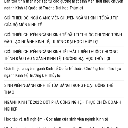
Lan tỏa tinh thần học tập từ các gương mặt sinh viên tiêu biểu chuyên
ngành Kinh tế Quốc tế Trường Đại học Thủy lợi
GIỚI THIỆU ĐỘI NGŨ GIẢNG VIÊN CHUYÊN NGÀNH KINH TẾ ĐẦU TƯ
CỦA BỘ MÔN KINH TẾ
GIỚI THIỆU CHUYÊN NGÀNH KINH TẾ ĐẦU TƯ THUỘC CHƯƠNG TRÌNH
ĐÀO TẠO NGÀNH KINH TẾ, TRƯỜNG ĐẠI HỌC THỦY LỢI
GIỚI THIỆU CHUYÊN NGÀNH KINH TẾ PHÁT TRIỂN THUỘC CHƯƠNG
TRÌNH ĐÀO TẠO NGÀNH KINH TẾ, TRƯỜNG ĐẠI HỌC THỦY LỢI
Giới thiệu chuyên ngành Kinh tế Quốc tế thuộc Chương trình đào tạo
ngành Kinh tế, Trường ĐH Thủy lợi
SINH VIÊN NGÀNH KINH TẾ TỎA SÁNG TRONG HOẠT ĐỘNG THỂ
THAO
NGÀNH KINH TẾ 2025: ĐỘT PHÁ CÔNG NGHỆ – THỰC CHIẾN DOANH
NGHIỆP
Học tập và trải nghiệm - Góc nhìn của sinh viên ngành Kinh tế