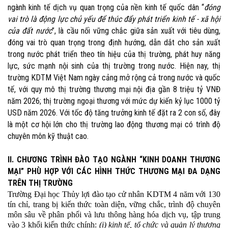
ngành kinh tế dịch vụ quan trọng của nền kinh tế quốc dân “
đóng
vai trò là động lực chủ yếu để thúc đẩy phát triển kinh tế - xã hội
của đất nước
”, là cầu nối vững chắc giữa sản xuất với tiêu dùng,
đóng vai trò quan trọng trong định hướng, dẫn dắt cho sản xuất
trong nước phát triển theo tín hiệu của thị trường, phát huy năng
lực, sức mạnh nội sinh của thị trường trong nước. Hiện nay, thị
trường KDTM Việt Nam ngày cảng mở rộng cả trong nước và quốc
tế, với quy mô thị trường thương mại nội địa gần 8 triệu tỷ VNĐ
năm 2026; thị trường ngoại thương với mức
dự kiến
kỷ lục 1000 tỷ
USD năm 2026. Với tốc độ tăng trưởng
kinh tế đặt ra
2 con số, đây
là một cơ hội lớn cho thị trường lao động thương mại có trình độ
chuyên môn kỹ thuật cao.
II. CHƯƠNG TRÌNH ĐÀO TẠO NGÀNH “KINH DOANH THƯƠNG
MẠI” PHÙ HỢP VỚI CÁC HÌNH THỨC THƯƠNG MẠI ĐA DẠNG
TRÊN THỊ TRƯỜNG
Trường Đại học Thủy lợi đào tạo cử nhân KDTM 4 năm với 130
tín chỉ, trang bị kiến thức toàn diện, vững chắc, trình độ chuyên
môn sâu về phân phối và lưu thông hàng hóa dịch vụ, tập trung
vào 3 khối kiến thức chính:
(i) kinh tế, tổ chức và quản lý thương