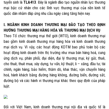
tuyển sinh là
TLA413
. Đây là ngành đào tạo nguồn nhân lực thương
mại bậc cử nhân cho các lĩnh vực thương mại của nền kinh tế
quốc dân nhằm đáp ứng nhu cầu ngày càng tăng hiện nay.
I. NGÀNH KINH DOANH THƯƠNG MẠI ĐÀO TẠO THEO ĐỊNH
HƯỚNG THƯƠNG MẠI HÀNG HÓA VÀ THƯƠNG MẠI DỊCH VỤ
Theo Tổ chức thương mại thế giới
(WTO)
, kinh doanh thương mại
bao gồm kinh doanh thương mại hàng hóa và kinh doanh thương
mại dịch vụ. Vì vậy, các hoạt động KDTM bao phủ toàn bộ các
hoạt động kinh doanh trên thị trường như mua bán hàng hoá, cung
ứng dịch vụ; phân phối; đại diện, đại lý thương mại; ký gửi; thuê,
cho thuê; thuê mua; xây dựng; tư vấn; kỹ thuật; li – xăng; đầu tư; tài
chính, ngân hàng; bảo hiểm; thăm dò, khai thác; vận chuyển hàng
hoá, hành khách bằng đường hàng không, đường biển, đường sắt,
đường bộ và các hành vi thương mại khác theo quy định của pháp
luật.
Đối với Việt Nam, kinh doanh thương mại nội địa và quốc tế là