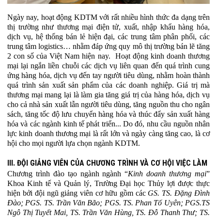
Ngày nay, hoạt động KDTM với rất nhiều hình thức đa dạng trên
thị trường như thương mại điện tử, xuất, nhập khẩu hàng hóa,
dịch vụ, hệ thống bán lẻ hiện đại, các trung tâm phân phối, các
trung tâm logistics… nhằm đáp ứng quy mô thị trường bán lẽ tăng
2 con số của Việt Nam hiện nay.
Hoạt động kinh doanh thương
mại lại ngắn liền chuỗi các dịch vụ liên quan đến quá trình cung
ứng hàng hóa, dịch vụ đến tay người tiêu dùng, nhằm hoàn thành
quá trình sản xuất sản phẩm của các doanh nghiệp. Giá trị mà
thương mại mang lại là làm gia tăng giá trị của hàng hóa, dịch vụ
cho cả nhà sản xuất lẫn người tiêu dùng, tăng nguồn thu cho ngân
sách, tăng tốc độ lưu chuyển hàng hóa và thúc đẩy sản xuất hàng
hóa và các ngành kinh tế phát triển... Do đó, nhu cầu nguồn nhân
lực kinh doanh thương mại là rất lớn và ngày càng tăng cao, là cơ
hội cho mọi người lựa chọn ngành KDTM.
III. ĐỘI GIẢNG VIÊN CỦA CHƯƠNG TRÌNH VÀ CƠ HỘI VIỆC LÀM
Chương trình đào tạo ngành ngành “
Kinh doanh thương mại
”
Khoa Kinh tế và Quản lý, Trường Đại học Thủy lợi được thực
hiện bởi đội ngũ giảng viên cơ hữu gồm các
GS. TS. Đặng Đình
Đào; PGS. TS. Trần Văn Bão; PGS. TS. Phan Tố Uyên; PGS.TS
Ngô Thị Tuyết Mai, TS. Trần Văn Hùng, TS. Đỗ Thanh Thư; TS.