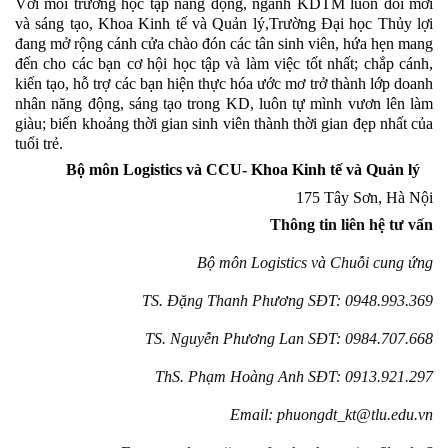
Với môi trường học tập năng động, ngành KDTM luôn đổi mới
và sáng tạo,
Khoa Kinh tế và Quản lý,
Trường Đại học Thủy lợi
đang mở rộng cánh cửa chào đón các tân sinh viên, hứa hẹn mang
đến cho các bạn cơ hội học tập và làm việc tốt nhất; chắp cánh,
kiến tạo, hỗ trợ các bạn hiện thực hóa ước mơ trở thành
lớp
doanh
nhân năng động, sáng tạo trong KD, luôn tự mình vươn lên làm
giàu; biến khoảng thời gian sinh viên thành thời gian đẹp nhất của
tuổi trẻ.
Bộ môn Logistics và CCU- Khoa Kinh tế và Quản lý
175 Tây Sơn, Hà Nội
Thông tin liên hệ tư vấn
Bộ môn Logistics và Chuỗi cung ứng
TS. Đặng Thanh Phương SĐT: 0948.993.369
TS. Nguyễn Phương Lan SĐT: 0984.707.668
ThS. Phạm Hoàng Anh SĐT: 0913.921.297
Email: phuongdt_kt@tlu.edu.vn