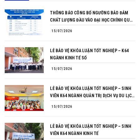
THÔNG BÁO CÔNG BỐ NGƯỠNG BẢO ĐẢM
CHẤT LƯỢNG ĐẦU VÀO ĐẠI HỌC CHÍNH QUY
NĂM 2026
15/07/2026
LỄ BẢO VỆ KHÓA LUẬN TỐT NGHIỆP – K64
NGÀNH KINH TẾ SỐ
15/07/2026
LỄ BẢO VỆ KHÓA LUẬN TỐT NGHIỆP – SINH
VIÊN K64 NGÀNH QUẢN TRỊ DỊCH VỤ DU LỊCH
VÀ LỮ HÀNH
15/07/2026
LỄ BẢO VỆ KHÓA LUẬN TỐT NGHIỆP – SINH
VIÊN K64 NGÀNH KINH TẾ