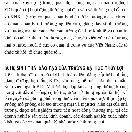
sản xuất xây dựng trong quân đội, công an, các doanh nghiệp
FDI (quản trị hoạt động thương mại đầu vào và thương mại đầu ra
và XNK…); các cơ quan quản lý nhà nước thương mại-dịch vụ,
cơ quan quản lý thị trường; nghiên cứu, giảng dạy về thị trường
và thương mại tại các viện, các trường đại học kinh tế và quản trị
kinh doanh...; tham tán thương mại, chuyên viên xúc tiến thương
mại ở nước ngoài
ở
các cơ quan thương vụ của Việt Nam; các tổ
chức xã hội, tổ chức quốc tế …
IV. HỆ SINH THÁI ĐÀO TẠO CỦA TRƯỜNG ĐẠI HỌC THỦY LỢI
Hệ sinh thái đào tạo của ĐHTL toàn diện, đẳng cấp từ hệ thống
giảng đường, hệ thống KTX, sân bóng, bể bơi… đạt tiêu chuẩn.
Sinh viên ngành KDTM được học tập tại các giảng đường khang
trang với đầy đủ công cụ hỗ trợ, được sử dụng nguồn tài liệu và
tài nguyên số phong phú trong thư viện hiện đại, được thực tập tại
Phòng mô phỏng đào tạo thương mại và logistics hiện đại của nhà
trường, được trải nghiệm thực tiễn hoạt động thương mại tại các
doanh nghiệp sản xuất, kinh doanh, các doanh nghiệp xuất, nhập
khẩu và các cơ quan quản lý nhà nước về thương mại…