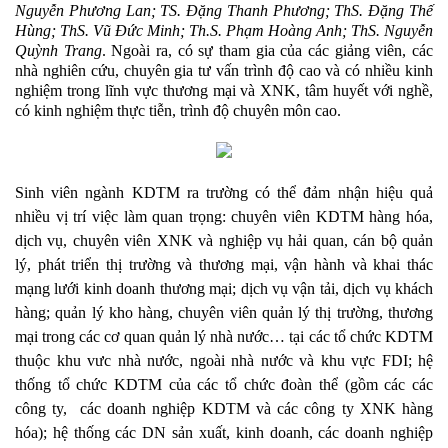
Nguyễn Phương Lan; TS. Đặng Thanh Phương; ThS. Đặng Thế
Hùng; ThS. Vũ Đức Minh; Th.S. Phạm Hoàng Anh; ThS. Nguyễn
Quỳnh Trang
. Ngoài ra, có sự tham gia của các
giảng viên, các
nhà nghiên cứu, chuyên gia tư vấn trình độ cao và có nhiều kinh
nghiệm trong lĩnh vực thương mại và XNK, tâm huyết với nghề,
có kinh nghiệm thực tiễn, trình độ chuyên môn cao.
Sinh viên ngành KDTM ra trường có thể đảm nhận hiệu quả
nhiều vị trí việc làm quan trọng: chuyên viên KDTM hàng hóa,
dịch vụ, chuyên viên XNK và nghiệp vụ hải quan, cán bộ quản
lý, phát triển thị trường và thương mại, vận hành và khai thác
mạng lưới kinh doanh thương mại; dịch vụ vận tải, dịch vụ khách
hàng; quản lý kho hàng, chuyên viên quản lý thị trường, thương
mại trong các cơ quan quản lý nhà nước… tại các tổ chức KDTM
thuộc khu vưc nhà nước, ngoài nhà nước và khu vực FDI; hệ
thống tổ chức KDTM của các tổ chức đoàn thể (gồm các các
công ty,
các doanh nghiệp KDTM và các công ty XNK hàng
hóa); hệ thống các DN sản xuất,
kinh doanh, các doanh nghiệp