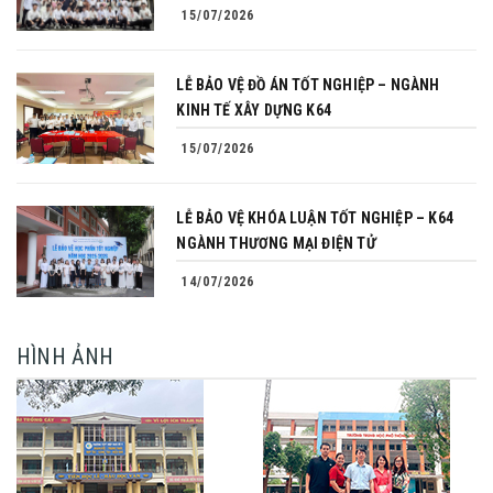
15/07/2026
LỄ BẢO VỆ ĐỒ ÁN TỐT NGHIỆP – NGÀNH
KINH TẾ XÂY DỰNG K64
15/07/2026
LỄ BẢO VỆ KHÓA LUẬN TỐT NGHIỆP – K64
NGÀNH THƯƠNG MẠI ĐIỆN TỬ
14/07/2026
HÌNH ẢNH