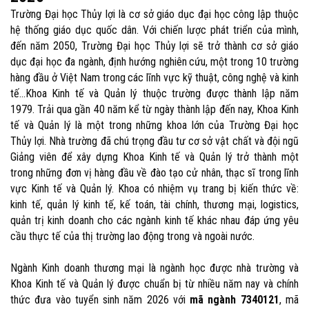
Trường Đại học Thủy lợi là cơ sở giáo dục đại học công lập thuộc
hệ thống giáo dục quốc dân.
Với chiến lược phát triển của mình,
đến năm 2050, Trường Đại học Thủy lợi sẽ trở thành cơ sở giáo
dục đại học đa ngành, định hướng nghiên
cứu,
một
trong
10
trường
hàng
đầu
ở
Việt
Nam
trong
các
lĩnh
vực
kỹ
thuật,
công nghệ
và
kinh
tế
…
Khoa Kinh tế và Quản lý
thuộc trường
được thành lập năm
1979. Trải qua gần 40 năm kể từ ngày thành lập đến nay
,
Khoa Kinh
tế và Quản lý là một trong những khoa lớn của Trường Đại học
Thủy lợi.
Nhà trường đã chú trọng đầu tư cơ sở vật chất và đội ngũ
Giảng viên để xây dựng Khoa Kinh tế và Quản lý trở thành một
trong những đơn vị hàng đầu về đào tạo cử nhân, thạc sĩ trong lĩnh
vực Kinh tế và Quản lý. Khoa có nhiệm vụ trang bị kiến thức về:
kinh tế, quản lý kinh tế, kế toán, tài chính,
thương mại, logistics,
quản trị kinh doanh cho các ngành kinh tế khác nhau đáp ứng yêu
cầu thực tế của thị trường lao động trong và ngoài nước.
Ngành Kinh doanh thương mại là ngành học được nhà trường
và
Khoa Kinh tế và Quản lý được
chuẩn bị từ nhiều năm nay và chính
thức đưa vào tuyển sinh năm 2026 với
mã ngành
7340121
, mã