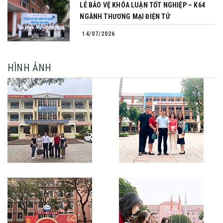
LỄ BẢO VỆ KHÓA LUẬN TỐT NGHIỆP – K64
NGÀNH THƯƠNG MẠI ĐIỆN TỬ
14/07/2026
HÌNH ẢNH