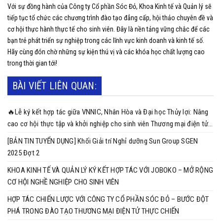
Với sự đồng hành của Công ty Cổ phần Sóc Đỏ, Khoa Kinh tế và Quản lý sẽ
tiếp tục tổ chức các chương trình đào tạo đẳng cấp, hội thảo chuyên đề và
cơ hội thực hành thực tế cho sinh viên. Đây là nền tảng vững chắc để các
bạn trẻ phát triển sự nghiệp trong các lĩnh vực kinh doanh và kinh tế số.
Hãy cùng đón chờ những sự kiện thú vị và các khóa học chất lượng cao
trong thời gian tới!
BÀI VIẾT LIÊN QUAN:
🔥Lễ ký kết hợp tác giữa VNNIC, Nhân Hòa và Đại học Thủy lợi: Nâng
cao cơ hội thực tập và khởi nghiệp cho sinh viên Thương mại điện tử
🔥
[BẢN TIN TUYỂN DỤNG] Khối Giải trí Nghỉ dưỡng Sun Group SGEN
2025 Đợt 2
KHOA KINH TẾ VÀ QUẢN LÝ KÝ KẾT HỢP TÁC VỚI JOBOKO – MỞ RỘNG
CƠ HỘI NGHỀ NGHIỆP CHO SINH VIÊN
HỢP TÁC CHIẾN LƯỢC VỚI CÔNG TY CỔ PHẦN SÓC ĐỎ – BƯỚC ĐỘT
PHÁ TRONG ĐÀO TẠO THƯƠNG MẠI ĐIỆN TỬ THỰC CHIẾN