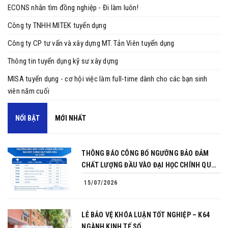
ECONS nhắn tìm đồng nghiệp - Đi làm luôn!
Công ty TNHH MITEK tuyển dụng
Công ty CP tư vấn và xây dựng MT. Tản Viên tuyển dụng
Thông tin tuyển dụng kỹ sư xây dựng
MISA tuyển dụng - cơ hội việc làm full-time dành cho các bạn sinh
viên năm cuối
NỔI BẬT
MỚI NHẤT
THÔNG BÁO CÔNG BỐ NGƯỠNG BẢO ĐẢM
CHẤT LƯỢNG ĐẦU VÀO ĐẠI HỌC CHÍNH QUY
NĂM 2026
15/07/2026
LỄ BẢO VỆ KHÓA LUẬN TỐT NGHIỆP – K64
NGÀNH KINH TẾ SỐ