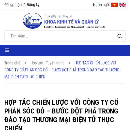
Đăng nhập
/
Đăng ký
Ngôn ngữ:
Trang chủ
Hợp tác - Tuyển dụng
HỢP TÁC CHIẾN LƯỢC VỚI
CÔNG TY CỔ PHẦN SÓC ĐỎ – BƯỚC ĐỘT PHÁ TRONG ĐÀO TẠO THƯƠNG
MẠI ĐIỆN TỬ THỰC CHIẾN
HỢP TÁC CHIẾN LƯỢC VỚI CÔNG TY CỔ
PHẦN SÓC ĐỎ – BƯỚC ĐỘT PHÁ TRONG
ĐÀO TẠO THƯƠNG MẠI ĐIỆN TỬ THỰC
CHIẾN