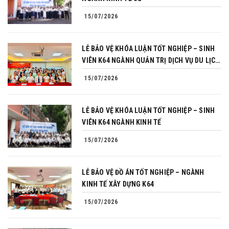
15/07/2026
LỄ BẢO VỆ KHÓA LUẬN TỐT NGHIỆP – SINH
VIÊN K64 NGÀNH QUẢN TRỊ DỊCH VỤ DU LỊCH
VÀ LỮ HÀNH
15/07/2026
LỄ BẢO VỆ KHÓA LUẬN TỐT NGHIỆP – SINH
VIÊN K64 NGÀNH KINH TẾ
15/07/2026
LỄ BẢO VỆ ĐỒ ÁN TỐT NGHIỆP – NGÀNH
KINH TẾ XÂY DỰNG K64
15/07/2026