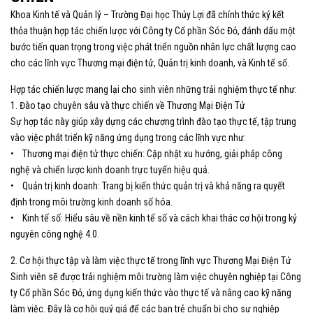
Khoa Kinh tế và Quản lý – Trường Đại học Thủy Lợi đã chính thức ký kết
thỏa thuận hợp tác chiến lược với Công ty Cổ phần Sóc Đỏ, đánh dấu một
bước tiến quan trọng trong việc phát triển nguồn nhân lực chất lượng cao
cho các lĩnh vực Thương mại điện tử, Quản trị kinh doanh, và Kinh tế số.
Hợp tác chiến lược mang lại cho sinh viên những trải nghiệm thực tế như:
1. Đào tạo chuyên sâu và thực chiến về Thương Mại Điện Tử
Sự hợp tác này giúp xây dựng các chương trình đào tạo thực tế, tập trung
vào việc phát triển kỹ năng ứng dụng trong các lĩnh vực như:
• Thương mại điện tử thực chiến: Cập nhật xu hướng, giải pháp công
nghệ và chiến lược kinh doanh trực tuyến hiệu quả.
• Quản trị kinh doanh: Trang bị kiến thức quản trị và khả năng ra quyết
định trong môi trường kinh doanh số hóa.
• Kinh tế số: Hiểu sâu về nền kinh tế số và cách khai thác cơ hội trong kỷ
nguyên công nghệ 4.0.
2. Cơ hội thực tập và làm việc thực tế trong lĩnh vực Thương Mại Điện Tử
Sinh viên sẽ được trải nghiệm môi trường làm việc chuyên nghiệp tại Công
ty Cổ phần Sóc Đỏ, ứng dụng kiến thức vào thực tế và nâng cao kỹ năng
làm việc. Đây là cơ hội quý giá để các bạn trẻ chuẩn bị cho sự nghiệp