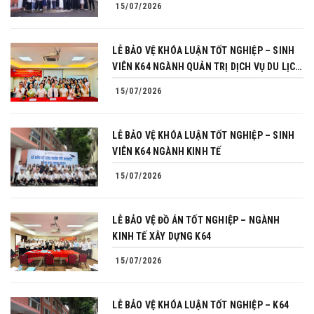
15/07/2026
LỄ BẢO VỆ KHÓA LUẬN TỐT NGHIỆP – SINH
VIÊN K64 NGÀNH QUẢN TRỊ DỊCH VỤ DU LỊCH
VÀ LỮ HÀNH
15/07/2026
LỄ BẢO VỆ KHÓA LUẬN TỐT NGHIỆP – SINH
VIÊN K64 NGÀNH KINH TẾ
15/07/2026
LỄ BẢO VỆ ĐỒ ÁN TỐT NGHIỆP – NGÀNH
KINH TẾ XÂY DỰNG K64
15/07/2026
LỄ BẢO VỆ KHÓA LUẬN TỐT NGHIỆP – K64