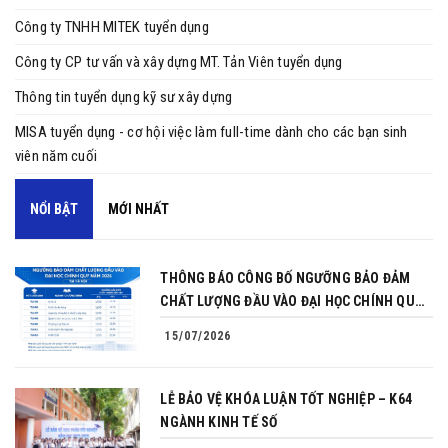
Công ty TNHH MITEK tuyển dụng
Công ty CP tư vấn và xây dựng MT. Tản Viên tuyển dụng
Thông tin tuyển dụng kỹ sư xây dựng
MISA tuyển dụng - cơ hội việc làm full-time dành cho các bạn sinh
viên năm cuối
NỔI BẬT
MỚI NHẤT
THÔNG BÁO CÔNG BỐ NGƯỠNG BẢO ĐẢM
CHẤT LƯỢNG ĐẦU VÀO ĐẠI HỌC CHÍNH QUY
NĂM 2026
15/07/2026
LỄ BẢO VỆ KHÓA LUẬN TỐT NGHIỆP – K64
NGÀNH KINH TẾ SỐ