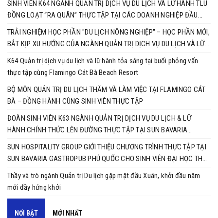
SINH VIÊN K64 NGÀNH QUẢN TRỊ DỊCH VỤ DU LỊCH VÀ LỮ HÀNH TLU
ĐỒNG LOẠT “RA QUÂN” THỰC TẬP TẠI CÁC DOANH NGHIỆP ĐẦU
NGÀNH
TRẢI NGHIỆM HỌC PHẦN "DU LỊCH NÔNG NGHIỆP" – HỌC PHẦN MỚI,
BẮT KỊP XU HƯỚNG CỦA NGÀNH QUẢN TRỊ DỊCH VỤ DU LỊCH VÀ LỮ
HÀNH
K64 Quản trị dịch vụ du lịch và lữ hành tỏa sáng tại buổi phỏng vấn
thực tập cùng Flamingo Cát Bà Beach Resort
BỘ MÔN QUẢN TRỊ DU LỊCH THĂM VÀ LÀM VIỆC TẠI FLAMINGO CÁT
BÀ – ĐỒNG HÀNH CÙNG SINH VIÊN THỰC TẬP
ĐOÀN SINH VIÊN K63 NGÀNH QUẢN TRỊ DỊCH VỤ DU LỊCH & LỮ
HÀNH CHÍNH THỨC LÊN ĐƯỜNG THỰC TẬP TẠI SUN BAVARIA
GASTROPUB PHÚ QUỐC
SUN HOSPITALITY GROUP GIỚI THIỆU CHƯƠNG TRÌNH THỰC TẬP TẠI
SUN BAVARIA GASTROPUB PHÚ QUỐC CHO SINH VIÊN ĐẠI HỌC THỦY
LỢI
Thầy và trò ngành Quản trị Du lịch gặp mặt đầu Xuân, khởi đầu năm
mới đầy hứng khởi
NỔI BẬT
MỚI NHẤT