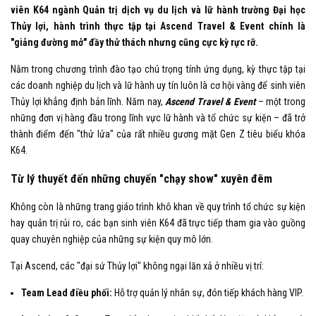
viên K64 ngành Quản trị dịch vụ du lịch và lữ hành trường Đại học
Thủy lợi, hành trình thực tập tại Ascend Travel & Event chính là
"giảng đường mở" đầy thử thách nhưng cũng cực kỳ rực rỡ.
Nằm trong chương trình đào tạo chú trọng tính ứng dụng, kỳ thực tập tại
các doanh nghiệp du lịch và lữ hành uy tín luôn là cơ hội vàng để sinh viên
Thủy lợi khẳng định bản lĩnh. Năm nay,
Ascend Travel & Event
– một trong
những đơn vị hàng đầu trong lĩnh vực lữ hành và tổ chức sự kiện – đã trở
thành điểm đến "thử lửa" của rất nhiều gương mặt Gen Z tiêu biểu khóa
K64.
Từ lý thuyết đến những chuyến "chạy show" xuyên đêm
Không còn là những trang giáo trình khô khan về quy trình tổ chức sự kiện
hay quản trị rủi ro, các bạn sinh viên K64 đã trực tiếp tham gia vào guồng
quay chuyên nghiệp của những sự kiện quy mô lớn.
Tại Ascend, các "đại sứ Thủy lợi" không ngại lăn xả ở nhiều vị trí:
Team Lead điều phối:
Hỗ trợ quản lý nhân sự, đón tiếp khách hàng VIP.