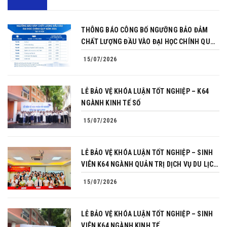
THÔNG BÁO CÔNG BỐ NGƯỠNG BẢO ĐẢM
CHẤT LƯỢNG ĐẦU VÀO ĐẠI HỌC CHÍNH QUY
NĂM 2026
15/07/2026
LỄ BẢO VỆ KHÓA LUẬN TỐT NGHIỆP – K64
NGÀNH KINH TẾ SỐ
15/07/2026
LỄ BẢO VỆ KHÓA LUẬN TỐT NGHIỆP – SINH
VIÊN K64 NGÀNH QUẢN TRỊ DỊCH VỤ DU LỊCH
VÀ LỮ HÀNH
15/07/2026
LỄ BẢO VỆ KHÓA LUẬN TỐT NGHIỆP – SINH
VIÊN K64 NGÀNH KINH TẾ