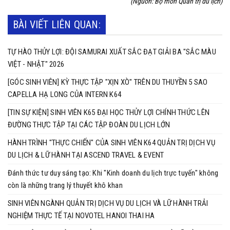
(Nguồn: Bộ môn Quản trị du lịch)
BÀI VIẾT LIÊN QUAN:
TỰ HÀO THỦY LỢI: ĐỘI SAMURAI XUẤT SẮC ĐẠT GIẢI BA "SẮC MÀU
VIỆT - NHẬT" 2026
[GÓC SINH VIÊN] KỲ THỰC TẬP "XỊN XÒ" TRÊN DU THUYỀN 5 SAO
CAPELLA HẠ LONG CỦA INTERN K64
[TIN SỰ KIỆN] SINH VIÊN K65 ĐẠI HỌC THỦY LỢI CHÍNH THỨC LÊN
ĐƯỜNG THỰC TẬP TẠI CÁC TẬP ĐOÀN DU LỊCH LỚN
HÀNH TRÌNH "THỰC CHIẾN" CỦA SINH VIÊN K64 QUẢN TRỊ DỊCH VỤ
DU LỊCH & LỮ HÀNH TẠI ASCEND TRAVEL & EVENT
Đánh thức tư duy sáng tạo: Khi "Kinh doanh du lịch trực tuyến" không
còn là những trang lý thuyết khô khan
SINH VIÊN NGÀNH QUẢN TRỊ DỊCH VỤ DU LỊCH VÀ LỮ HÀNH TRẢI
NGHIỆM THỰC TẾ TẠI NOVOTEL HANOI THAI HA