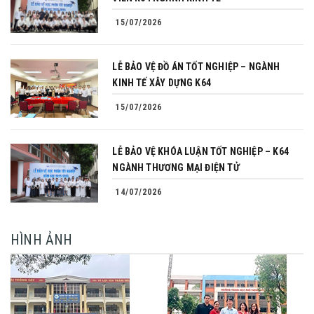
15/07/2026
LỄ BẢO VỆ ĐỒ ÁN TỐT NGHIỆP – NGÀNH
KINH TẾ XÂY DỰNG K64
15/07/2026
LỄ BẢO VỆ KHÓA LUẬN TỐT NGHIỆP – K64
NGÀNH THƯƠNG MẠI ĐIỆN TỬ
14/07/2026
HÌNH ẢNH