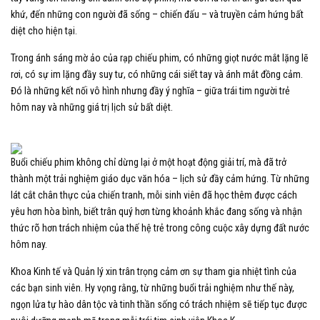
khứ, đến những con người đã sống – chiến đấu – và truyền cảm hứng bất
diệt cho hiện tại.
Trong ánh sáng mờ ảo của rạp chiếu phim, có những giọt nước mắt lặng lẽ
rơi, có sự im lặng đầy suy tư, có những cái siết tay và ánh mắt đồng cảm.
Đó là những kết nối vô hình nhưng đầy ý nghĩa – giữa trái tim người trẻ
hôm nay và những giá trị lịch sử bất diệt.
Buổi chiếu phim không chỉ dừng lại ở một hoạt động giải trí, mà đã trở
thành một trải nghiệm giáo dục văn hóa – lịch sử đầy cảm hứng. Từ những
lát cắt chân thực của chiến tranh, mỗi sinh viên đã học thêm được cách
yêu hơn hòa bình, biết trân quý hơn từng khoảnh khắc đang sống và nhận
thức rõ hơn trách nhiệm của thế hệ trẻ trong công cuộc xây dựng đất nước
hôm nay.
Khoa Kinh tế và Quản lý xin trân trọng cảm ơn sự tham gia nhiệt tình của
các bạn sinh viên. Hy vọng rằng, từ những buổi trải nghiệm như thế này,
ngọn lửa tự hào dân tộc và tinh thần sống có trách nhiệm sẽ tiếp tục được