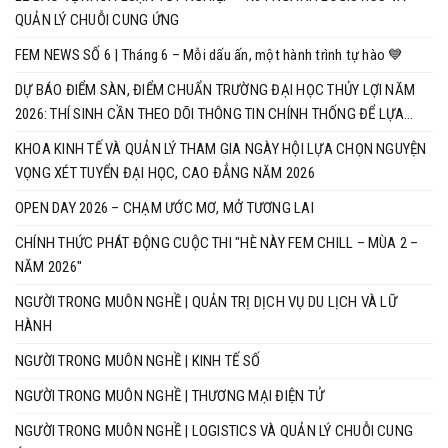
QUẢN LÝ CHUỖI CUNG ỨNG
FEM NEWS SỐ 6 | Tháng 6 – Mỗi dấu ấn, một hành trình tự hào 💙
DỰ BÁO ĐIỂM SÀN, ĐIỂM CHUẨN TRƯỜNG ĐẠI HỌC THỦY LỢI NĂM
2026: THÍ SINH CẦN THEO DÕI THÔNG TIN CHÍNH THỐNG ĐỂ LỰA
CHỌN NGUYỆN VỌNG PHÙ HỢP
KHOA KINH TẾ VÀ QUẢN LÝ THAM GIA NGÀY HỘI LỰA CHỌN NGUYỆN
VỌNG XÉT TUYỂN ĐẠI HỌC, CAO ĐẲNG NĂM 2026
OPEN DAY 2026 – CHẠM ƯỚC MƠ, MỞ TƯƠNG LAI
CHÍNH THỨC PHÁT ĐỘNG CUỘC THI "HÈ NÀY FEM CHILL – MÙA 2 –
NĂM 2026"
NGƯỜI TRONG MUÔN NGHỀ | QUẢN TRỊ DỊCH VỤ DU LỊCH VÀ LỮ
HÀNH
NGƯỜI TRONG MUÔN NGHỀ | KINH TẾ SỐ
NGƯỜI TRONG MUÔN NGHỀ | THƯƠNG MẠI ĐIỆN TỬ
NGƯỜI TRONG MUÔN NGHỀ | LOGISTICS VÀ QUẢN LÝ CHUỖI CUNG