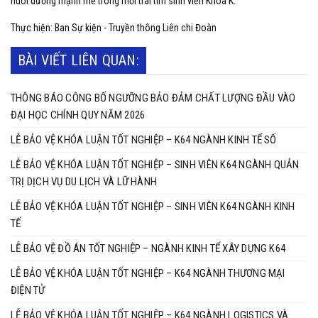
nuôi dưỡng mạnh mẽ trong mỗi trái tim sinh viên Khoa K.
Thực hiện: Ban Sự kiện - Truyền thông Liên chi Đoàn
BÀI VIẾT LIÊN QUAN:
THÔNG BÁO CÔNG BỐ NGƯỠNG BẢO ĐẢM CHẤT LƯỢNG ĐẦU VÀO
ĐẠI HỌC CHÍNH QUY NĂM 2026
LỄ BẢO VỆ KHÓA LUẬN TỐT NGHIỆP – K64 NGÀNH KINH TẾ SỐ
LỄ BẢO VỆ KHÓA LUẬN TỐT NGHIỆP – SINH VIÊN K64 NGÀNH QUẢN
TRỊ DỊCH VỤ DU LỊCH VÀ LỮ HÀNH
LỄ BẢO VỆ KHÓA LUẬN TỐT NGHIỆP – SINH VIÊN K64 NGÀNH KINH
TẾ
LỄ BẢO VỆ ĐỒ ÁN TỐT NGHIỆP – NGÀNH KINH TẾ XÂY DỰNG K64
LỄ BẢO VỆ KHÓA LUẬN TỐT NGHIỆP – K64 NGÀNH THƯƠNG MẠI
ĐIỆN TỬ
LỄ BẢO VỆ KHÓA LUẬN TỐT NGHIỆP – K64 NGÀNH LOGISTICS VÀ