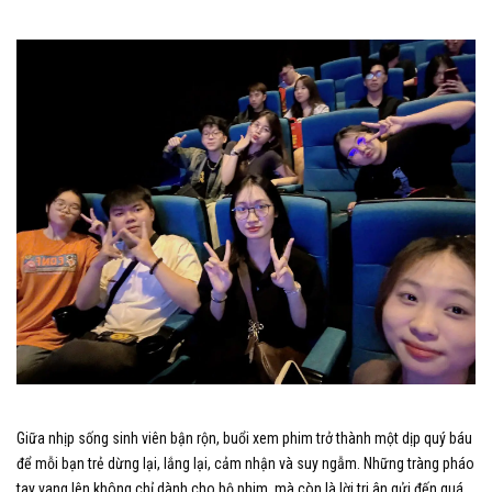
Giữa nhịp sống sinh viên bận rộn, buổi xem phim trở thành một dịp quý báu
để mỗi bạn trẻ dừng lại, lắng lại, cảm nhận và suy ngẫm. Những tràng pháo
tay vang lên không chỉ dành cho bộ phim, mà còn là lời tri ân gửi đến quá