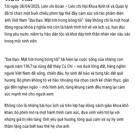
Tối ngày 28/04/2025, Liên chi Đoàn – Liên chi Hội Khoa Kinh tế và Quản lý
đã tổ chức một buổi chiếu phim tập thể đầy cảm xúc với tác phẩm điện
ảnh Việt Nam “Địa Đạo: Mặt trời trong bóng tối”. Đây không chỉ là một hoạt
động ngoại khóa ý nghĩa mà còn là hành trình trở về với lịch sử, hun đúc
lòng yêu nước, niềm tự hào dân tộc và khơi dậy tinh thần nhân văn sâu sắc
trong mỗi sinh viên.
“Địa Đạo: Mặt trời trong bóng tối” tái hiện lại cuộc sống của những con
người năm 1967 tại vùng đất thép Củ Chi – nơi dưới lòng đất, hàng nghìn
người Việt Nam đã sống, chiến đấu, hy sinh để bảo vệ từng tấc đất quê
hương. Bộ phim không tô vẽ hào nhoáng mà chọn cách kể chân thực, gần
gũi đến nghẹn ngào – mỗi hình ảnh, từng khung cảnh đều mang lại cảm
xúc mạnh mẽ cho người xem.
Không còn là những bài học lịch sử trên lớp hay dòng sách giáo khoa khô
khan, bộ phim mở ra một hành trình cảm xúc, đưa sinh viên trở lại với
những giá trị nền tảng: tình yêu quê hương, lòng quả cảm và sự hy sinh
thầm lặng của biết bao thế hệ cha anh.