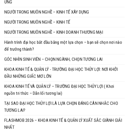
ỨNG
NGƯỜI TRONG MUÔN NGHỀ – KINH TẾ XÂY DỰNG
NGƯỜI TRONG MUÔN NGHỀ – KINH TẾ
NGƯỜI TRONG MUÔN NGHỀ – KINH DOANH THƯƠNG MẠI
Hành trình đại học bắt đầu bằng một lựa chọn – bạn sẽ chọn nơi nào
để trưởng thành?
GÓC NHÌN SINH VIÊN – CHỌN NGÀNH, CHỌN TƯƠNG LAI
KHOA KINH TẾ & QUẢN LÝ - TRƯỜNG ĐẠI HỌC THỦY LỢI: NƠI KHỞI
ĐẦU NHỮNG GIẤC MƠ LỚN
KHOA KINH TẾ VÀ QUẢN LÝ – TRƯỜNG ĐẠI HỌC THỦY LỢI ( Khơi
nguồn tri thức – Dẫn lối tương lai)
TẠI SAO ĐẠI HỌC THỦY LỢI LÀ LỰA CHỌN ĐÁNG CÂN NHẮC CHO
TƯƠNG LAI?
FLASHMOB 2026 – KHOA KINH TẾ & QUẢN LÝ XUẤT SẮC GIÀNH GIẢI
NHẤT