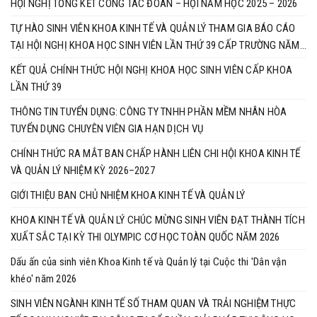
HỘI NGHỊ TỔNG KẾT CÔNG TÁC ĐOÀN – HỘI NĂM HỌC 2025 – 2026
TỰ HÀO SINH VIÊN KHOA KINH TẾ VÀ QUẢN LÝ THAM GIA BÁO CÁO
TẠI HỘI NGHỊ KHOA HỌC SINH VIÊN LẦN THỨ 39 CẤP TRƯỜNG NĂM
HỌC 2025–2026
KẾT QUẢ CHÍNH THỨC HỘI NGHỊ KHOA HỌC SINH VIÊN CẤP KHOA
LẦN THỨ 39
THÔNG TIN TUYỂN DỤNG: CÔNG TY TNHH PHẦN MỀM NHÂN HÒA
TUYỂN DỤNG CHUYÊN VIÊN GIA HẠN DỊCH VỤ
CHÍNH THỨC RA MẮT BAN CHẤP HÀNH LIÊN CHI HỘI KHOA KINH TẾ
VÀ QUẢN LÝ NHIỆM KỲ 2026–2027
GIỚI THIỆU BAN CHỦ NHIỆM KHOA KINH TẾ VÀ QUẢN LÝ
KHOA KINH TẾ VÀ QUẢN LÝ CHÚC MỪNG SINH VIÊN ĐẠT THÀNH TÍCH
XUẤT SẮC TẠI KỲ THI OLYMPIC CƠ HỌC TOÀN QUỐC NĂM 2026
Dấu ấn của sinh viên Khoa Kinh tế và Quản lý tại Cuộc thi 'Dân vận
khéo' năm 2026
SINH VIÊN NGÀNH KINH TẾ SỐ THAM QUAN VÀ TRẢI NGHIỆM THỰC