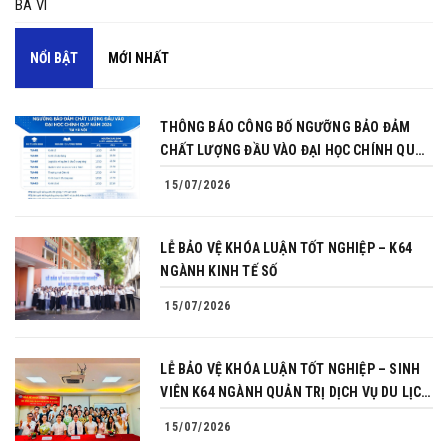
BA VÌ
NỔI BẬT
MỚI NHẤT
THÔNG BÁO CÔNG BỐ NGƯỠNG BẢO ĐẢM
CHẤT LƯỢNG ĐẦU VÀO ĐẠI HỌC CHÍNH QUY
NĂM 2026
15/07/2026
LỄ BẢO VỆ KHÓA LUẬN TỐT NGHIỆP – K64
NGÀNH KINH TẾ SỐ
15/07/2026
LỄ BẢO VỆ KHÓA LUẬN TỐT NGHIỆP – SINH
VIÊN K64 NGÀNH QUẢN TRỊ DỊCH VỤ DU LỊCH
VÀ LỮ HÀNH
15/07/2026