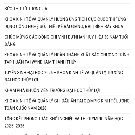
BỨC THƯ TỪ TƯƠNG LAI
KHOA KINH TẾ VÀ QUẢN LÝ HƯỞNG ỨNG TÍCH CỰC CUỘC THI “ỨNG
DỤNG CÔNG NGHỆ SỐ, THIẾT KẾ BÀI GIẢNG, BÀI TRÌNH BÀY KHOA
HỌC NĂM 2026”
CHÚC MỪNG CÁC ĐỒNG CHÍ VINH DỰ NHẬN HUY HIỆU 30 NĂM TUỔI
ĐẢNG
KHOA KINH TẾ VÀ QUẢN LÝ HOÀN THÀNH XUẤT SẮC CHƯƠNG TRÌNH
TẬP HUẤN TẠI WYNDHAM THANH THỦY
TUYỂN SINH ĐẠI HỌC 2026 – KHOA KINH TẾ VÀ QUẢN LÝ, TRƯỜNG
ĐẠI HỌC THỦY LỢI
KHÁM PHÁ KHUÔN VIÊN TRƯỜNG ĐẠI HỌC THỦY LỢI
KHOA KINH TẾ VÀ QUẢN LÝ GHI DẤU ẤN TẠI OLYMPIC KINH TẾ LƯỢNG
TOÀN QUỐC NĂM 2026
TỔNG KẾT PHONG TRÀO KHỞI NGHIỆP VÀ THI OLYMPIC NĂM HỌC
2025–2026