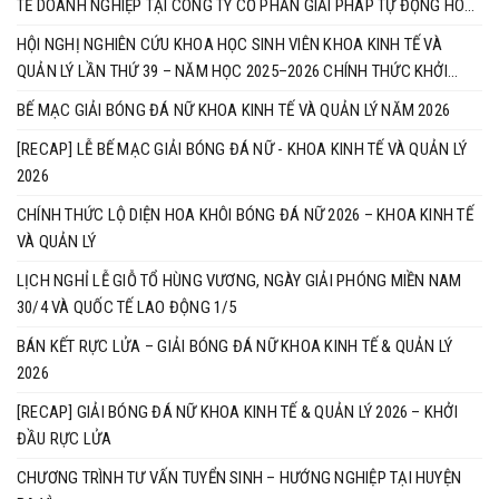
TẾ DOANH NGHIỆP TẠI CÔNG TY CỔ PHẦN GIẢI PHÁP TỰ ĐỘNG HOÁ
ETEK
HỘI NGHỊ NGHIÊN CỨU KHOA HỌC SINH VIÊN KHOA KINH TẾ VÀ
QUẢN LÝ LẦN THỨ 39 – NĂM HỌC 2025–2026 CHÍNH THỨC KHỞI
ĐỘNG
BẾ MẠC GIẢI BÓNG ĐÁ NỮ KHOA KINH TẾ VÀ QUẢN LÝ NĂM 2026
[RECAP] LỄ BẾ MẠC GIẢI BÓNG ĐÁ NỮ - KHOA KINH TẾ VÀ QUẢN LÝ
2026
CHÍNH THỨC LỘ DIỆN HOA KHÔI BÓNG ĐÁ NỮ 2026 – KHOA KINH TẾ
VÀ QUẢN LÝ
LỊCH NGHỈ LỄ GIỖ TỔ HÙNG VƯƠNG, NGÀY GIẢI PHÓNG MIỀN NAM
30/4 VÀ QUỐC TẾ LAO ĐỘNG 1/5
BÁN KẾT RỰC LỬA – GIẢI BÓNG ĐÁ NỮ KHOA KINH TẾ & QUẢN LÝ
2026
[RECAP] GIẢI BÓNG ĐÁ NỮ KHOA KINH TẾ & QUẢN LÝ 2026 – KHỞI
ĐẦU RỰC LỬA
CHƯƠNG TRÌNH TƯ VẤN TUYỂN SINH – HƯỚNG NGHIỆP TẠI HUYỆN