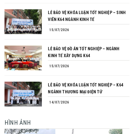
LỄ BẢO VỆ KHÓA LUẬN TỐT NGHIỆP – SINH
VIÊN K64 NGÀNH KINH TẾ
15/07/2026
LỄ BẢO VỆ ĐỒ ÁN TỐT NGHIỆP – NGÀNH
KINH TẾ XÂY DỰNG K64
15/07/2026
LỄ BẢO VỆ KHÓA LUẬN TỐT NGHIỆP – K64
NGÀNH THƯƠNG MẠI ĐIỆN TỬ
14/07/2026
HÌNH ẢNH