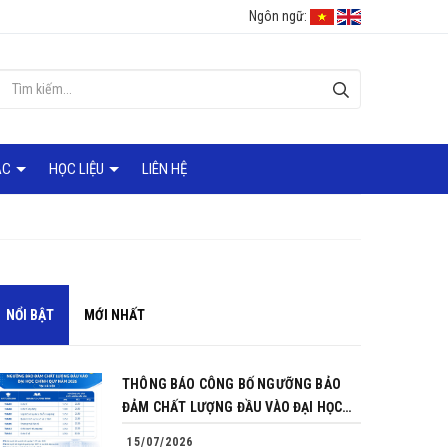
Ngôn ngữ:
ÁC
HỌC LIỆU
LIÊN HỆ
NỔI BẬT
MỚI NHẤT
THÔNG BÁO CÔNG BỐ NGƯỠNG BẢO
ĐẢM CHẤT LƯỢNG ĐẦU VÀO ĐẠI HỌC
CHÍNH QUY NĂM 2026
15/07/2026