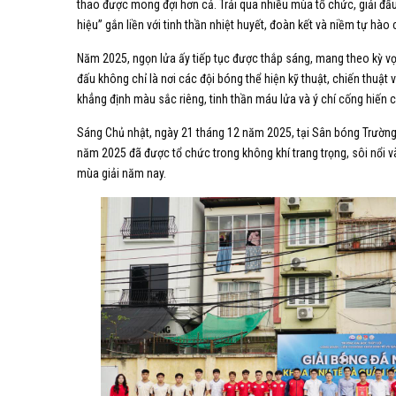
thao được mong đợi hơn cả. Trải qua nhiều mùa tổ chức, giải đấu
hiệu” gắn liền với tinh thần nhiệt huyết, đoàn kết và niềm tự hào 
Năm 2025, ngọn lửa ấy tiếp tục được thắp sáng, mang theo kỳ vọn
đấu không chỉ là nơi các đội bóng thể hiện kỹ thuật, chiến thuật 
khẳng định màu sắc riêng, tinh thần máu lửa và ý chí cống hiến c
Sáng Chủ nhật, ngày 21 tháng 12 năm 2025, tại Sân bóng Trường 
năm 2025 đã được tổ chức trong không khí trang trọng, sôi nổi và
mùa giải năm nay.