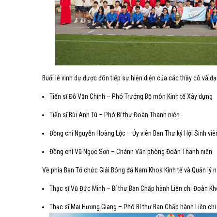
Buổi lễ vinh dự được đón tiếp sự hiện diện của các thầy cô và đại
Tiến sĩ Đỗ Văn Chính – Phó Trưởng Bộ môn Kinh tế Xây dựng
Tiến sĩ Bùi Anh Tú – Phó Bí thư Đoàn Thanh niên
Đồng chí Nguyễn Hoàng Lộc – Ủy viên Ban Thư ký Hội Sinh viê
Đồng chí Vũ Ngọc Sơn – Chánh Văn phòng Đoàn Thanh niên
Về phía Ban Tổ chức Giải Bóng đá Nam Khoa Kinh tế và Quản lý
Thạc sĩ Vũ Đức Minh – Bí thư Ban Chấp hành Liên chi Đoàn Kho
Thạc sĩ Mai Hương Giang – Phó Bí thư Ban Chấp hành Liên chi