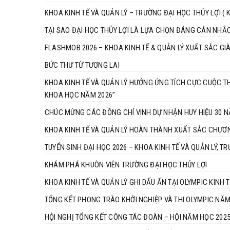
KHOA KINH TẾ VÀ QUẢN LÝ – TRƯỜNG ĐẠI HỌC THỦY LỢI ( Khơi
TẠI SAO ĐẠI HỌC THỦY LỢI LÀ LỰA CHỌN ĐÁNG CÂN NHẮ
FLASHMOB 2026 – KHOA KINH TẾ & QUẢN LÝ XUẤT SẮC GI
BỨC THƯ TỪ TƯƠNG LAI
KHOA KINH TẾ VÀ QUẢN LÝ HƯỞNG ỨNG TÍCH CỰC CUỘC THI
KHOA HỌC NĂM 2026”
CHÚC MỪNG CÁC ĐỒNG CHÍ VINH DỰ NHẬN HUY HIỆU 30 
KHOA KINH TẾ VÀ QUẢN LÝ HOÀN THÀNH XUẤT SẮC CHƯƠ
TUYỂN SINH ĐẠI HỌC 2026 – KHOA KINH TẾ VÀ QUẢN LÝ, T
KHÁM PHÁ KHUÔN VIÊN TRƯỜNG ĐẠI HỌC THỦY LỢI
KHOA KINH TẾ VÀ QUẢN LÝ GHI DẤU ẤN TẠI OLYMPIC KINH
TỔNG KẾT PHONG TRÀO KHỞI NGHIỆP VÀ THI OLYMPIC NĂ
HỘI NGHỊ TỔNG KẾT CÔNG TÁC ĐOÀN – HỘI NĂM HỌC 2025