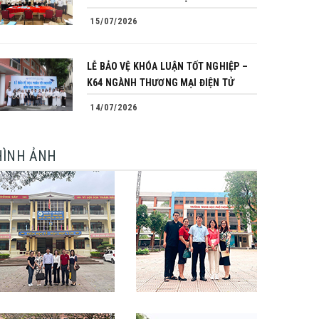
15/07/2026
LỄ BẢO VỆ KHÓA LUẬN TỐT NGHIỆP –
K64 NGÀNH THƯƠNG MẠI ĐIỆN TỬ
14/07/2026
HÌNH ẢNH