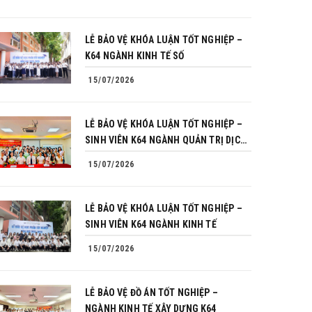
LỄ BẢO VỆ KHÓA LUẬN TỐT NGHIỆP –
K64 NGÀNH KINH TẾ SỐ
15/07/2026
LỄ BẢO VỆ KHÓA LUẬN TỐT NGHIỆP –
SINH VIÊN K64 NGÀNH QUẢN TRỊ DỊCH
VỤ DU LỊCH VÀ LỮ HÀNH
15/07/2026
LỄ BẢO VỆ KHÓA LUẬN TỐT NGHIỆP –
SINH VIÊN K64 NGÀNH KINH TẾ
15/07/2026
LỄ BẢO VỆ ĐỒ ÁN TỐT NGHIỆP –
NGÀNH KINH TẾ XÂY DỰNG K64