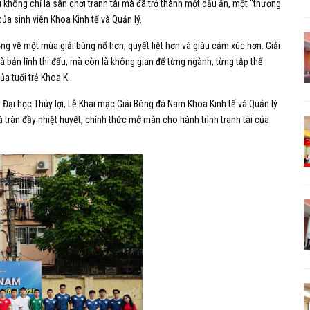
 không chỉ là sân chơi tranh tài mà đã trở thành một dấu ấn, một “thương
của sinh viên Khoa Kinh tế và Quản lý.
g về một mùa giải bùng nổ hơn, quyết liệt hơn và giàu cảm xúc hơn. Giải
và bản lĩnh thi đấu, mà còn là không gian để từng ngành, từng tập thể
ủa tuổi trẻ Khoa K.
Đại học Thủy lợi, Lễ Khai mạc Giải Bóng đá Nam Khoa Kinh tế và Quản lý
 tràn đầy nhiệt huyết, chính thức mở màn cho hành trình tranh tài của