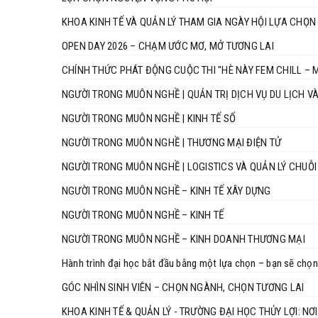
KHOA KINH TẾ VÀ QUẢN LÝ THAM GIA NGÀY HỘI LỰA CHỌN
OPEN DAY 2026 – CHẠM ƯỚC MƠ, MỞ TƯƠNG LAI
CHÍNH THỨC PHÁT ĐỘNG CUỘC THI "HÈ NÀY FEM CHILL – M
NGƯỜI TRONG MUÔN NGHỀ | QUẢN TRỊ DỊCH VỤ DU LỊCH V
NGƯỜI TRONG MUÔN NGHỀ | KINH TẾ SỐ
NGƯỜI TRONG MUÔN NGHỀ | THƯƠNG MẠI ĐIỆN TỬ
NGƯỜI TRONG MUÔN NGHỀ | LOGISTICS VÀ QUẢN LÝ CHUỖ
NGƯỜI TRONG MUÔN NGHỀ – KINH TẾ XÂY DỰNG
NGƯỜI TRONG MUÔN NGHỀ – KINH TẾ
NGƯỜI TRONG MUÔN NGHỀ – KINH DOANH THƯƠNG MẠI
Hành trình đại học bắt đầu bằng một lựa chọn – bạn sẽ chọn
GÓC NHÌN SINH VIÊN – CHỌN NGÀNH, CHỌN TƯƠNG LAI
KHOA KINH TẾ & QUẢN LÝ - TRƯỜNG ĐẠI HỌC THỦY LỢI: N