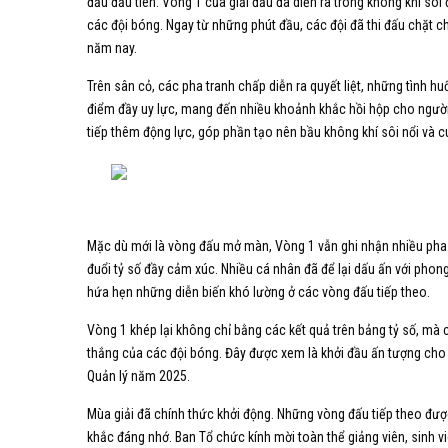
đấu đầu tiên. Vòng 1 của giải đấu đã diễn ra trong không khí sôi
các đội bóng. Ngay từ những phút đầu, các đội đã thi đấu chặt c
năm nay.
Trên sân cỏ, các pha tranh chấp diễn ra quyết liệt, những tình h
điểm đầy uy lực, mang đến nhiều khoảnh khắc hồi hộp cho người t
tiếp thêm động lực, góp phần tạo nên bầu không khí sôi nổi và c
Mặc dù mới là vòng đấu mở màn, Vòng 1 vẫn ghi nhận nhiều ph
đuổi tỷ số đầy cảm xúc. Nhiều cá nhân đã để lại dấu ấn với pho
hứa hẹn những diễn biến khó lường ở các vòng đấu tiếp theo.
Vòng 1 khép lại không chỉ bằng các kết quả trên bảng tỷ số, mà c
thắng của các đội bóng. Đây được xem là khởi đầu ấn tượng cho 
Quản lý năm 2025.
Mùa giải đã chính thức khởi động. Những vòng đấu tiếp theo đượ
khắc đáng nhớ. Ban Tổ chức kính mời toàn thể giảng viên, sinh v