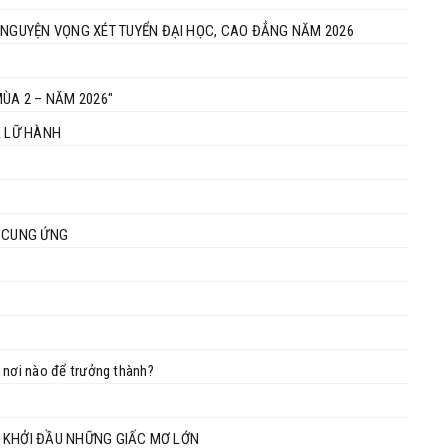
 NGUYỆN VỌNG XÉT TUYỂN ĐẠI HỌC, CAO ĐẲNG NĂM 2026
ÙA 2 – NĂM 2026"
À LỮ HÀNH
I CUNG ỨNG
 nơi nào để trưởng thành?
ƠI KHỞI ĐẦU NHỮNG GIẤC MƠ LỚN