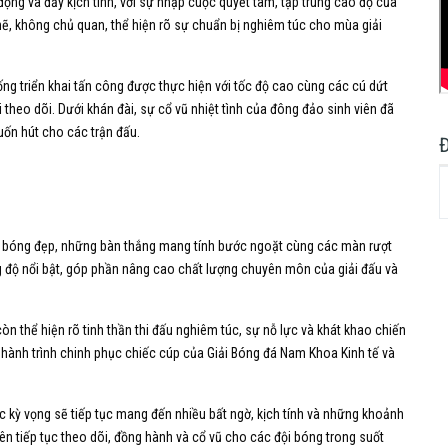
 động và đầy kịch tính, với sự nhập cuộc quyết tâm, tập trung cao độ của
hẽ, không chủ quan, thể hiện rõ sự chuẩn bị nghiêm túc cho mùa giải
uống triển khai tấn công được thực hiện với tốc độ cao cùng các cú dứt
heo dõi. Dưới khán đài, sự cổ vũ nhiệt tình của đông đảo sinh viên đã
uốn hút cho các trận đấu.
a bóng đẹp, những bàn thắng mang tính bước ngoặt cùng các màn rượt
ng độ nổi bật, góp phần nâng cao chất lượng chuyên môn của giải đấu và
òn thể hiện rõ tinh thần thi đấu nghiêm túc, sự nỗ lực và khát khao chiến
hành trình chinh phục chiếc cúp của Giải Bóng đá Nam Khoa Kinh tế và
c kỳ vọng sẽ tiếp tục mang đến nhiều bất ngờ, kịch tính và những khoảnh
iên tiếp tục theo dõi, đồng hành và cổ vũ cho các đội bóng trong suốt