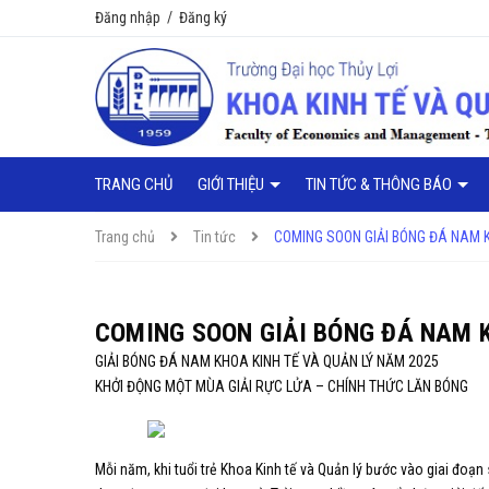
Đăng nhập
/
Đăng ký
TRANG CHỦ
GIỚI THIỆU
TIN TỨC & THÔNG BÁO
Trang chủ
Tin tức
COMING SOON GIẢI BÓNG ĐÁ NAM 
COMING SOON GIẢI BÓNG ĐÁ NAM 
GIẢI BÓNG ĐÁ NAM KHOA KINH TẾ VÀ QUẢN LÝ NĂM 2025
KHỞI ĐỘNG MỘT MÙA GIẢI RỰC LỬA – CHÍNH THỨC LĂN BÓNG
Mỗi năm, khi tuổi trẻ Khoa Kinh tế và Quản lý bước vào giai đoạn