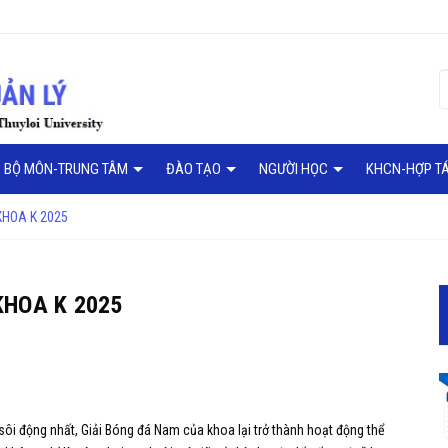
BỘ MÔN-TRUNG TÂM
ĐÀO TẠO
NGƯỜI HỌC
KHCN-HỢP T
KHOA K 2025
KHOA K 2025
 sôi động nhất, Giải Bóng đá Nam của khoa lại trở thành hoạt động thể