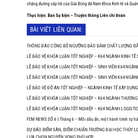
chặng đường sắp tới của Giải Bóng đá Nam Khoa Kinh tế và Quản
Thực hiện: Ban Sự kiện – Truyền thông Liên chi Đoàn
BÀI VIẾT LIÊN QUAN:
THÔNG BÁO CÔNG BỐ NGƯỠNG BẢO ĐẢM CHẤT LƯỢNG ĐẦU
LỄ BẢO VỆ KHÓA LUẬN TỐT NGHIỆP – K64 NGÀNH KINH TẾ 
LỄ BẢO VỆ KHÓA LUẬN TỐT NGHIỆP – SINH VIÊN K64 NGÀN
LỄ BẢO VỆ KHÓA LUẬN TỐT NGHIỆP – SINH VIÊN
LỄ BẢO VỆ ĐỒ ÁN TỐT NGHIỆP – NGÀNH KINH TẾ XÂY DỰNG
LỄ BẢO VỆ KHÓA LUẬN TỐT NGHIỆP – K64 NGÀNH THƯƠNG 
LỄ BẢO VỆ KHÓA LUẬN TỐT NGHIỆP – K64 NGÀNH LOGISTI
FEM NEWS SỐ 6 | Tháng 6 – Mỗi dấu ấn, một hành trình tự h
DỰ BÁO ĐIỂM SÀN, ĐIỂM CHUẨN TRƯỜNG ĐẠI HỌC THỦY LỢI
LỰA CHỌN NGUYỆN VỌNG PHÙ HỢP