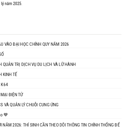
 lý năm 2025.
 VÀO ĐẠI HỌC CHÍNH QUY NĂM 2026
SỐ
H QUẢN TRỊ DỊCH VỤ DU LỊCH VÀ LỮ HÀNH
 K64 NGÀNH KINH TẾ
 K64
MẠI ĐIỆN TỬ
CS VÀ QUẢN LÝ CHUỖI CUNG ỨNG
ào 💙
 NĂM 2026: THÍ SINH CẦN THEO DÕI THÔNG TIN CHÍNH THỐNG ĐỂ