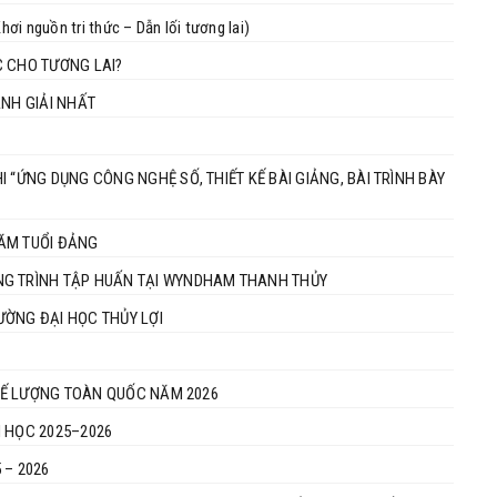
 nguồn tri thức – Dẫn lối tương lai)
C CHO TƯƠNG LAI?
ÀNH GIẢI NHẤT
 “ỨNG DỤNG CÔNG NGHỆ SỐ, THIẾT KẾ BÀI GIẢNG, BÀI TRÌNH BÀY
NĂM TUỔI ĐẢNG
NG TRÌNH TẬP HUẤN TẠI WYNDHAM THANH THỦY
RƯỜNG ĐẠI HỌC THỦY LỢI
 TẾ LƯỢNG TOÀN QUỐC NĂM 2026
M HỌC 2025–2026
 – 2026