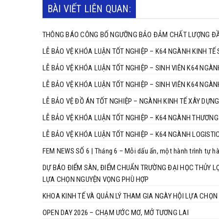
BÀI VIẾT LIÊN QUAN:
THÔNG BÁO CÔNG BỐ NGƯỠNG BẢO ĐẢM CHẤT LƯỢNG ĐẦU
LỄ BẢO VỆ KHÓA LUẬN TỐT NGHIỆP – K64 NGÀNH KINH TẾ 
LỄ BẢO VỆ KHÓA LUẬN TỐT NGHIỆP – SINH VIÊN K64 NGÀN
LỄ BẢO VỆ KHÓA LUẬN TỐT NGHIỆP – SINH VIÊN
LỄ BẢO VỆ ĐỒ ÁN TỐT NGHIỆP – NGÀNH KINH TẾ XÂY DỰNG
LỄ BẢO VỆ KHÓA LUẬN TỐT NGHIỆP – K64 NGÀNH THƯƠNG 
LỄ BẢO VỆ KHÓA LUẬN TỐT NGHIỆP – K64 NGÀNH LOGISTI
FEM NEWS SỐ 6 | Tháng 6 – Mỗi dấu ấn, một hành trình tự h
DỰ BÁO ĐIỂM SÀN, ĐIỂM CHUẨN TRƯỜNG ĐẠI HỌC THỦY LỢI
LỰA CHỌN NGUYỆN VỌNG PHÙ HỢP
KHOA KINH TẾ VÀ QUẢN LÝ THAM GIA NGÀY HỘI LỰA CHỌN
OPEN DAY 2026 – CHẠM ƯỚC MƠ, MỞ TƯƠNG LAI