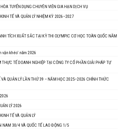
HÒA TUYỂN DỤNG CHUYÊN VIÊN GIA HẠN DỊCH VỤ
KINH TẾ VÀ QUẢN LÝ NHIỆM KỲ 2026–2027
ÀNH TÍCH XUẤT SẮC TẠI KỲ THI OLYMPIC CƠ HỌC TOÀN QUỐC NĂM
ân vận khéo' năm 2026
M THỰC TẾ DOANH NGHIỆP TẠI CÔNG TY CỔ PHẦN GIẢI PHÁP TỰ
Ế VÀ QUẢN LÝ LẦN THỨ 39 – NĂM HỌC 2025–2026 CHÍNH THỨC
2026
QUẢN LÝ 2026
KINH TẾ VÀ QUẢN LÝ
N NAM 30/4 VÀ QUỐC TẾ LAO ĐỘNG 1/5