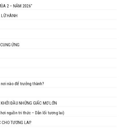
ÙA 2 – NĂM 2026"
À LỮ HÀNH
I CUNG ỨNG
 nơi nào để trưởng thành?
ƠI KHỞI ĐẦU NHỮNG GIẤC MƠ LỚN
 nguồn tri thức – Dẫn lối tương lai)
C CHO TƯƠNG LAI?