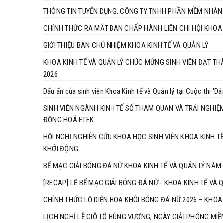
THÔNG TIN TUYỂN DỤNG: CÔNG TY TNHH PHẦN MỀM NHÂN 
CHÍNH THỨC RA MẮT BAN CHẤP HÀNH LIÊN CHI HỘI KHOA 
GIỚI THIỆU BAN CHỦ NHIỆM KHOA KINH TẾ VÀ QUẢN LÝ
KHOA KINH TẾ VÀ QUẢN LÝ CHÚC MỪNG SINH VIÊN ĐẠT TH
2026
Dấu ấn của sinh viên Khoa Kinh tế và Quản lý tại Cuộc thi 'D
SINH VIÊN NGÀNH KINH TẾ SỐ THAM QUAN VÀ TRẢI NGHIỆ
ĐỘNG HOÁ ETEK
HỘI NGHỊ NGHIÊN CỨU KHOA HỌC SINH VIÊN KHOA KINH T
KHỞI ĐỘNG
BẾ MẠC GIẢI BÓNG ĐÁ NỮ KHOA KINH TẾ VÀ QUẢN LÝ NĂM 
[RECAP] LỄ BẾ MẠC GIẢI BÓNG ĐÁ NỮ - KHOA KINH TẾ VÀ 
CHÍNH THỨC LỘ DIỆN HOA KHÔI BÓNG ĐÁ NỮ 2026 – KHOA 
LỊCH NGHỈ LỄ GIỖ TỔ HÙNG VƯƠNG, NGÀY GIẢI PHÓNG MIỀ