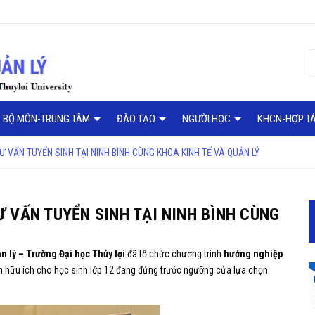
BỘ MÔN-TRUNG TÂM
ĐÀO TẠO
NGƯỜI HỌC
KHCN-HỢP T
 VẤN TUYỂN SINH TẠI NINH BÌNH CÙNG KHOA KINH TẾ VÀ QUẢN LÝ
 VẤN TUYỂN SINH TẠI NINH BÌNH CÙNG
n lý – Trường Đại học Thủy lợi
đã tổ chức chương trình
hướng nghiệp
tin hữu ích cho học sinh lớp 12 đang đứng trước ngưỡng cửa lựa chọn