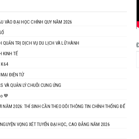
 VÀO ĐẠI HỌC CHÍNH QUY NĂM 2026
SỐ
H QUẢN TRỊ DỊCH VỤ DU LỊCH VÀ LỮ HÀNH
 K64 NGÀNH KINH TẾ
 K64
MẠI ĐIỆN TỬ
CS VÀ QUẢN LÝ CHUỖI CUNG ỨNG
ào 💙
 NĂM 2026: THÍ SINH CẦN THEO DÕI THÔNG TIN CHÍNH THỐNG ĐỂ
 NGUYỆN VỌNG XÉT TUYỂN ĐẠI HỌC, CAO ĐẲNG NĂM 2026