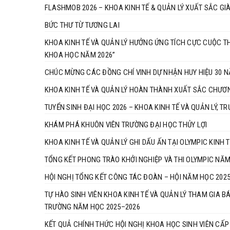
FLASHMOB 2026 – KHOA KINH TẾ & QUẢN LÝ XUẤT SẮC GI
BỨC THƯ TỪ TƯƠNG LAI
KHOA KINH TẾ VÀ QUẢN LÝ HƯỞNG ỨNG TÍCH CỰC CUỘC THI
KHOA HỌC NĂM 2026”
CHÚC MỪNG CÁC ĐỒNG CHÍ VINH DỰ NHẬN HUY HIỆU 30 
KHOA KINH TẾ VÀ QUẢN LÝ HOÀN THÀNH XUẤT SẮC CHƯƠ
TUYỂN SINH ĐẠI HỌC 2026 – KHOA KINH TẾ VÀ QUẢN LÝ, T
KHÁM PHÁ KHUÔN VIÊN TRƯỜNG ĐẠI HỌC THỦY LỢI
KHOA KINH TẾ VÀ QUẢN LÝ GHI DẤU ẤN TẠI OLYMPIC KINH
TỔNG KẾT PHONG TRÀO KHỞI NGHIỆP VÀ THI OLYMPIC NĂ
HỘI NGHỊ TỔNG KẾT CÔNG TÁC ĐOÀN – HỘI NĂM HỌC 2025
TỰ HÀO SINH VIÊN KHOA KINH TẾ VÀ QUẢN LÝ THAM GIA B
TRƯỜNG NĂM HỌC 2025–2026
KẾT QUẢ CHÍNH THỨC HỘI NGHỊ KHOA HỌC SINH VIÊN CẤP