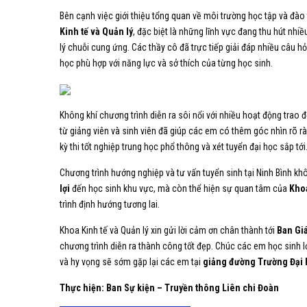
Bên cạnh việc giới thiệu tổng quan về môi trường học tập và đào
Kinh tế và Quản lý
, đặc biệt là những lĩnh vực đang thu hút nhiề
lý chuỗi cung ứng. Các thầy cô đã trực tiếp giải đáp nhiều câu 
học phù hợp với năng lực và sở thích của từng học sinh.
Không khí chương trình diễn ra sôi nổi với nhiều hoạt động trao 
từ giảng viên và sinh viên đã giúp các em có thêm góc nhìn rõ 
kỳ thi tốt nghiệp trung học phổ thông và xét tuyển đại học sắp tới
Chương trình hướng nghiệp và tư vấn tuyển sinh tại Ninh Bình kh
lợi
đến học sinh khu vực, mà còn thể hiện sự quan tâm của
Khoa
trình định hướng tương lai.
Khoa Kinh tế và Quản lý xin gửi lời cảm ơn chân thành tới
Ban Giá
chương trình diễn ra thành công tốt đẹp. Chúc các em học sinh lớp
và hy vọng sẽ sớm gặp lại các em tại
giảng đường Trường Đại h
Thực hiện: Ban Sự kiện – Truyền thông Liên chi Đoàn