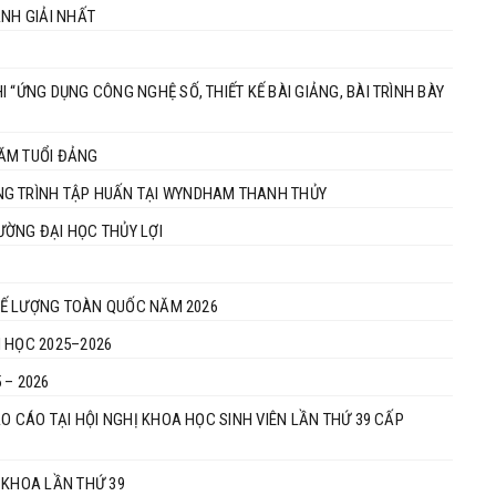
ÀNH GIẢI NHẤT
 “ỨNG DỤNG CÔNG NGHỆ SỐ, THIẾT KẾ BÀI GIẢNG, BÀI TRÌNH BÀY
NĂM TUỔI ĐẢNG
NG TRÌNH TẬP HUẤN TẠI WYNDHAM THANH THỦY
RƯỜNG ĐẠI HỌC THỦY LỢI
 TẾ LƯỢNG TOÀN QUỐC NĂM 2026
M HỌC 2025–2026
 – 2026
ÁO CÁO TẠI HỘI NGHỊ KHOA HỌC SINH VIÊN LẦN THỨ 39 CẤP
 KHOA LẦN THỨ 39