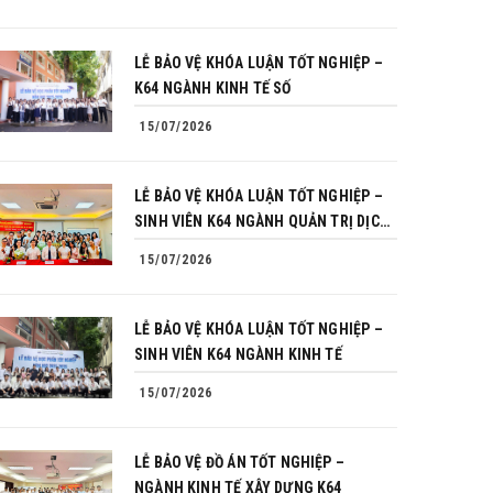
LỄ BẢO VỆ KHÓA LUẬN TỐT NGHIỆP –
K64 NGÀNH KINH TẾ SỐ
15/07/2026
LỄ BẢO VỆ KHÓA LUẬN TỐT NGHIỆP –
SINH VIÊN K64 NGÀNH QUẢN TRỊ DỊCH
VỤ DU LỊCH VÀ LỮ HÀNH
15/07/2026
LỄ BẢO VỆ KHÓA LUẬN TỐT NGHIỆP –
SINH VIÊN K64 NGÀNH KINH TẾ
15/07/2026
LỄ BẢO VỆ ĐỒ ÁN TỐT NGHIỆP –
NGÀNH KINH TẾ XÂY DỰNG K64