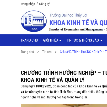
Đăng nhập
/
Đăng ký
TRANG CHỦ
GIỚI THIỆU
TIN TỨC & THÔNG BÁO
Trang chủ
Tin tức
CHƯƠNG TRÌNH HƯỚNG NGHIỆP – TƯ
CHƯƠNG TRÌNH HƯỚNG NGHIỆP – TƯ
KHOA KINH TẾ VÀ QUẢN LÝ
Sáng ngày
18/03/2026
, đoàn công tác của
Khoa Kinh tế và Quả
và tư vấn tuyển sinh
tại tỉnh Ninh Bình, mang đến nhiều thông 
ngành nghề và môi trường học tập trong tương lai.