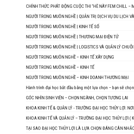
CHÍNH THỨC PHÁT ĐỘNG CUỘC THI "HÈ NÀY FEM CHILL – M
NGƯỜI TRONG MUÔN NGHỀ | QUẢN TRỊ DỊCH VỤ DU LỊCH V
NGƯỜI TRONG MUÔN NGHỀ | KINH TẾ SỐ
NGƯỜI TRONG MUÔN NGHỀ | THƯƠNG MẠI ĐIỆN TỬ
NGƯỜI TRONG MUÔN NGHỀ | LOGISTICS VÀ QUẢN LÝ CHUỖ
NGƯỜI TRONG MUÔN NGHỀ – KINH TẾ XÂY DỰNG
NGƯỜI TRONG MUÔN NGHỀ – KINH TẾ
NGƯỜI TRONG MUÔN NGHỀ – KINH DOANH THƯƠNG MẠI
Hành trình đại học bắt đầu bằng một lựa chọn – bạn sẽ chọn
GÓC NHÌN SINH VIÊN – CHỌN NGÀNH, CHỌN TƯƠNG LAI
KHOA KINH TẾ & QUẢN LÝ - TRƯỜNG ĐẠI HỌC THỦY LỢI: N
KHOA KINH TẾ VÀ QUẢN LÝ – TRƯỜNG ĐẠI HỌC THỦY LỢI ( Khơi
TẠI SAO ĐẠI HỌC THỦY LỢI LÀ LỰA CHỌN ĐÁNG CÂN NHẮ