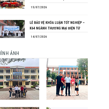
15/07/2026
LỄ BẢO VỆ KHÓA LUẬN TỐT NGHIỆP –
K64 NGÀNH THƯƠNG MẠI ĐIỆN TỬ
14/07/2026
HÌNH ẢNH