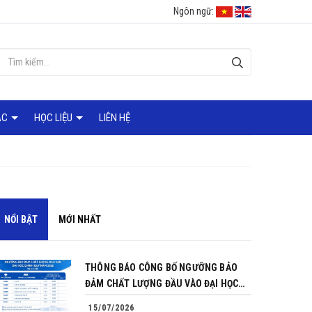
Ngôn ngữ:
ÁC
HỌC LIỆU
LIÊN HỆ
NỔI BẬT
MỚI NHẤT
THÔNG BÁO CÔNG BỐ NGƯỠNG BẢO
ĐẢM CHẤT LƯỢNG ĐẦU VÀO ĐẠI HỌC
CHÍNH QUY NĂM 2026
15/07/2026