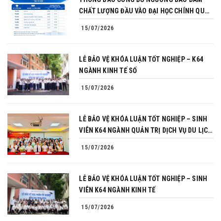
CHẤT LƯỢNG ĐẦU VÀO ĐẠI HỌC CHÍNH QUY
NĂM 2026
15/07/2026
LỄ BẢO VỆ KHÓA LUẬN TỐT NGHIỆP – K64
NGÀNH KINH TẾ SỐ
15/07/2026
LỄ BẢO VỆ KHÓA LUẬN TỐT NGHIỆP – SINH
VIÊN K64 NGÀNH QUẢN TRỊ DỊCH VỤ DU LỊCH
VÀ LỮ HÀNH
15/07/2026
LỄ BẢO VỆ KHÓA LUẬN TỐT NGHIỆP – SINH
VIÊN K64 NGÀNH KINH TẾ
15/07/2026