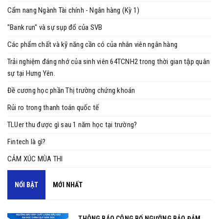
Cẩm nang Ngành Tài chính - Ngân hàng (Kỳ 1)
"Bank run" và sự sụp đổ của SVB
Các phẩm chất và kỹ năng cần có của nhân viên ngân hàng
Trải nghiệm đáng nhớ của sinh viên 64TCNH2 trong thời gian tập quân
sự tại Hưng Yên.
Đề cương học phần Thị trường chứng khoán
Rủi ro trong thanh toán quốc tế
TLUer thu được gì sau 1 năm học tại trường?
Fintech là gì?
CẢM XÚC MÙA THI
NỔI BẬT
MỚI NHẤT
THÔNG BÁO CÔNG BỐ NGƯỠNG BẢO ĐẢM