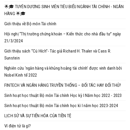
🌟🎓 TUYÊN DƯƠNG SINH VIÊN TIÊU BIỂU NGÀNH TÀI CHÍNH - NGÂN
HÀNG 🌟🎓
Giới thiệu về Bộ môn Tài chính
Hội nghị “Thị trường chứng khoán – Kiến thức cho nhà đầu tư” ngày
21/3/2024
Giới thiệu sách “Cú Hích”- Tác giả Richard H. Thaler và Cass R.
Sunstein
Nghiên cứu 'ngân hàng và khủng hoảng tài chính’ được vinh danh bởi
Nobel Kinh tế 2022
FINTECH VÀ NGÂN HÀNG TRUYỀN THỐNG – ĐỐI TÁC HAY ĐỐI THỦ?
Sinh hoạt học thuật Bộ môn Tài chính Học kỳ I Năm học 2022 - 2023
Sinh hoạt học thuật Bộ môn Tài chính học kì I năm học 2023-2024
LỊCH SỬ VÀ SỰ TIẾN HÓA CỦA TIỀN TỆ
Ví điện tử là gì?