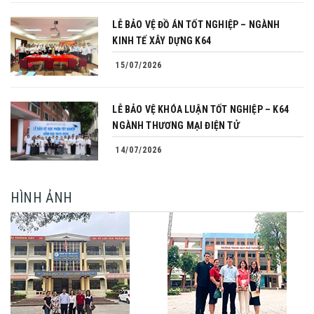
LỄ BẢO VỆ ĐỒ ÁN TỐT NGHIỆP – NGÀNH
KINH TẾ XÂY DỰNG K64
15/07/2026
LỄ BẢO VỆ KHÓA LUẬN TỐT NGHIỆP – K64
NGÀNH THƯƠNG MẠI ĐIỆN TỬ
14/07/2026
HÌNH ẢNH