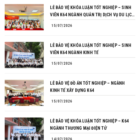
LỄ BẢO VỆ KHÓA LUẬN TỐT NGHIỆP – SINH
VIÊN K64 NGÀNH QUẢN TRỊ DỊCH VỤ DU LỊCH
VÀ LỮ HÀNH
15/07/2026
LỄ BẢO VỆ KHÓA LUẬN TỐT NGHIỆP – SINH
VIÊN K64 NGÀNH KINH TẾ
15/07/2026
LỄ BẢO VỆ ĐỒ ÁN TỐT NGHIỆP – NGÀNH
KINH TẾ XÂY DỰNG K64
15/07/2026
LỄ BẢO VỆ KHÓA LUẬN TỐT NGHIỆP – K64
NGÀNH THƯƠNG MẠI ĐIỆN TỬ
14/07/2026