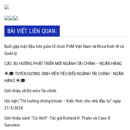
BÀI VIẾT LIÊN QUAN:
Buổi gặp mặt đầu tiên giữa tổ chức PUM Việt Nam và Khoa Kinh tế và
Quản lý
CÁC XU HƯỚNG PHÁT TRIỂN MỚI NGÀNH TÀI CHÍNH – NGÂN HÀNG
🌟🎓 TUYÊN DƯƠNG SINH VIÊN TIÊU BIỂU NGÀNH TÀI CHÍNH - NGÂN
HÀNG 🌟🎓
Giới thiệu về Bộ môn Tài chính
Hội nghị “Thị trường chứng khoán – Kiến thức cho nhà đầu tư” ngày
21/3/2024
Giới thiệu sách “Cú Hích”- Tác giả Richard H. Thaler và Cass R.
Sunstein