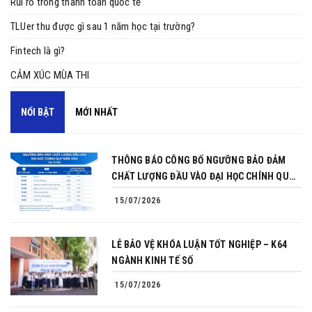
Rủi ro trong thanh toán quốc tế
TLUer thu được gì sau 1 năm học tại trường?
Fintech là gì?
CẢM XÚC MÙA THI
NỔI BẬT
MỚI NHẤT
THÔNG BÁO CÔNG BỐ NGƯỠNG BẢO ĐẢM
CHẤT LƯỢNG ĐẦU VÀO ĐẠI HỌC CHÍNH QUY
NĂM 2026
15/07/2026
LỄ BẢO VỆ KHÓA LUẬN TỐT NGHIỆP – K64
NGÀNH KINH TẾ SỐ
15/07/2026