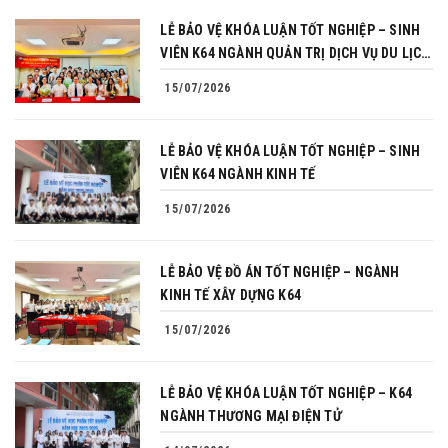
LỄ BẢO VỆ KHÓA LUẬN TỐT NGHIỆP – SINH
VIÊN K64 NGÀNH QUẢN TRỊ DỊCH VỤ DU LỊCH
VÀ LỮ HÀNH
15/07/2026
LỄ BẢO VỆ KHÓA LUẬN TỐT NGHIỆP – SINH
VIÊN K64 NGÀNH KINH TẾ
15/07/2026
LỄ BẢO VỆ ĐỒ ÁN TỐT NGHIỆP – NGÀNH
KINH TẾ XÂY DỰNG K64
15/07/2026
LỄ BẢO VỆ KHÓA LUẬN TỐT NGHIỆP – K64
NGÀNH THƯƠNG MẠI ĐIỆN TỬ