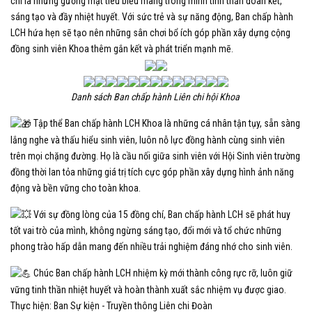
chí là những gương mặt tiêu biểu mang trong mình tinh thần đoàn kết,
sáng tạo và đầy nhiệt huyết. Với sức trẻ và sự năng động, Ban chấp hành
LCH hứa hẹn sẽ tạo nên những sân chơi bổ ích góp phần xây dựng cộng
đồng sinh viên Khoa thêm gắn kết và phát triển mạnh mẽ.
Danh sách Ban chấp hành Liên chi hội Khoa
Tập thể Ban chấp hành LCH Khoa là những cá nhân tận tụy,
sẵn sàng
lắng nghe và thấu hiểu sinh viên, luôn nỗ lực đồng hành cùng sinh viên
trên mọi chặng đường. Họ là cầu nối giữa sinh viên với Hội Sinh viên trường
đồng thời lan tỏa những giá trị tích cực góp phần xây dựng hình ảnh năng
động và bền vững cho toàn khoa.
Với sự đồng lòng của 15 đồng chí, Ban chấp hành LCH sẽ phát huy
tốt vai trò của mình, không ngừng sáng tạo, đổi mới và tổ chức những
phong trào hấp dẫn mang đến nhiều trải nghiệm đáng nhớ cho sinh viên.
Chúc Ban chấp hành LCH nhiệm kỳ mới thành công rực rỡ, luôn giữ
vững tinh thần nhiệt huyết và hoàn thành xuất sắc nhiệm vụ được giao.
Thực hiện: Ban Sự kiện - Truyền thông Liên chi Đoàn