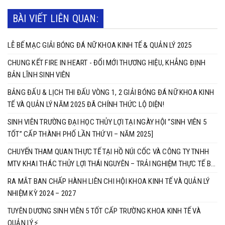
BÀI VIẾT LIÊN QUAN:
LỄ BẾ MẠC GIẢI BÓNG ĐÁ NỮ KHOA KINH TẾ & QUẢN LÝ 2025
CHUNG KẾT FIRE IN HEART - ĐỔI MỚI THƯƠNG HIỆU, KHẲNG ĐỊNH
BẢN LĨNH SINH VIÊN
BẢNG ĐẤU & LỊCH THI ĐẤU VÒNG 1, 2 GIẢI BÓNG ĐÁ NỮ KHOA KINH
TẾ VÀ QUẢN LÝ NĂM 2025 ĐÃ CHÍNH THỨC LỘ DIỆN!
SINH VIÊN TRƯỜNG ĐẠI HỌC THỦY LỢI TẠI NGÀY HỘI “SINH VIÊN 5
TỐT” CẤP THÀNH PHỐ LẦN THỨ VI – NĂM 2025]
CHUYẾN THAM QUAN THỰC TẾ TẠI HỒ NÚI CỐC VÀ CÔNG TY TNHH
MTV KHAI THÁC THỦY LỢI THÁI NGUYÊN – TRẢI NGHIỆM THỰC TẾ BỔ
ÍCH CỦA SINH VIÊN NGÀNH KINH TẾ XÂY DỰNG K63
RA MẮT BAN CHẤP HÀNH LIÊN CHI HỘI KHOA KINH TẾ VÀ QUẢN LÝ
NHIỆM KỲ 2024 – 2027
TUYÊN DƯƠNG SINH VIÊN 5 TỐT CẤP TRƯỜNG KHOA KINH TẾ VÀ
QUẢN LÝ⚡️