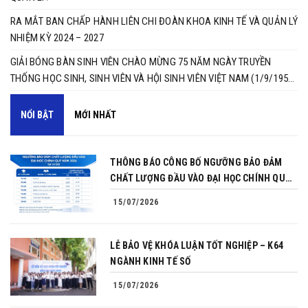
RA MẮT BAN CHẤP HÀNH LIÊN CHI ĐOÀN KHOA KINH TẾ VÀ QUẢN LÝ
NHIỆM KỲ 2024 – 2027
GIẢI BÓNG BÀN SINH VIÊN CHÀO MỪNG 75 NĂM NGÀY TRUYỀN
THỐNG HỌC SINH, SINH VIÊN VÀ HỘI SINH VIÊN VIỆT NAM (1/9/1950
- 1/9/2025) 🏓
NỔI BẬT
MỚI NHẤT
THÔNG BÁO CÔNG BỐ NGƯỠNG BẢO ĐẢM
CHẤT LƯỢNG ĐẦU VÀO ĐẠI HỌC CHÍNH QUY
NĂM 2026
15/07/2026
LỄ BẢO VỆ KHÓA LUẬN TỐT NGHIỆP – K64
NGÀNH KINH TẾ SỐ
15/07/2026