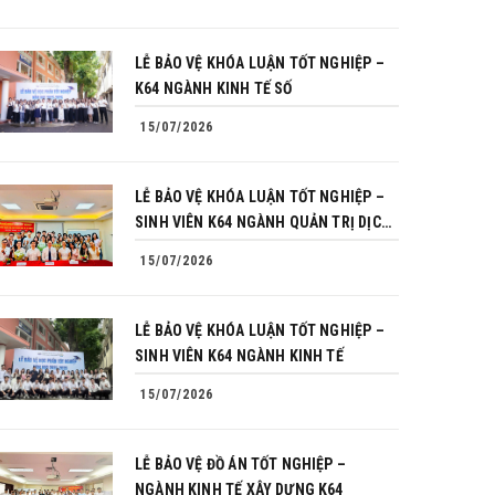
LỄ BẢO VỆ KHÓA LUẬN TỐT NGHIỆP –
K64 NGÀNH KINH TẾ SỐ
15/07/2026
LỄ BẢO VỆ KHÓA LUẬN TỐT NGHIỆP –
SINH VIÊN K64 NGÀNH QUẢN TRỊ DỊCH
VỤ DU LỊCH VÀ LỮ HÀNH
15/07/2026
LỄ BẢO VỆ KHÓA LUẬN TỐT NGHIỆP –
SINH VIÊN K64 NGÀNH KINH TẾ
15/07/2026
LỄ BẢO VỆ ĐỒ ÁN TỐT NGHIỆP –
NGÀNH KINH TẾ XÂY DỰNG K64