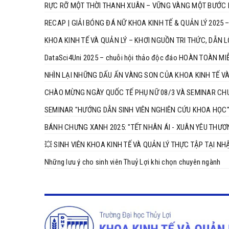
RỰC RỠ MỘT THỜI THANH XUÂN – VỮNG VÀNG MỘT BƯỚC 
RECAP | GIẢI BÓNG ĐÁ NỮ KHOA KINH TẾ & QUẢN LÝ 2025
KHOA KINH TẾ VÀ QUẢN LÝ – KHƠI NGUỒN TRI THỨC, DẪN L
DataSci4Uni 2025 – chuỗi hội thảo độc đáo HOÀN TOÀN MI
NHÌN LẠI NHỮNG DẤU ẤN VÀNG SON CỦA KHOA KINH TẾ VÀ
CHÀO MỪNG NGÀY QUỐC TẾ PHỤ NỮ 08/3 VÀ SEMINAR CHUY
SEMINAR "HƯỚNG DẪN SINH VIÊN NGHIÊN CỨU KHOA HỌC"
BÁNH CHƯNG XANH 2025: "TẾT NHÂN ÁI - XUÂN YÊU THƯƠ
💥 SINH VIÊN KHOA KINH TẾ VÀ QUẢN LÝ THỰC TẬP TẠI NH
Những lưu ý cho sinh viên Thuỷ Lợi khi chọn chuyên ngành