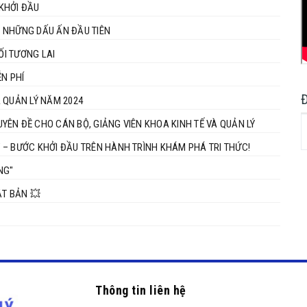
KHỞI ĐẦU
 – NHỮNG DẤU ẤN ĐẦU TIÊN
ỐI TƯƠNG LAI
ỄN PHÍ
 QUẢN LÝ NĂM 2024
ÊN ĐỀ CHO CÁN BỘ, GIẢNG VIÊN KHOA KINH TẾ VÀ QUẢN LÝ
 – BƯỚC KHỞI ĐẦU TRÊN HÀNH TRÌNH KHÁM PHÁ TRI THỨC!
NG"
ẬT BẢN 💥
Thông tin liên hệ