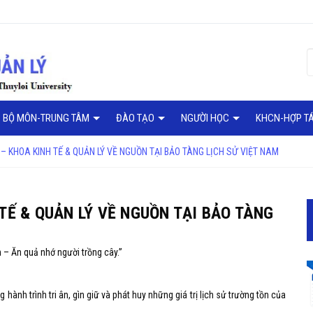
BỘ MÔN-TRUNG TÂM
ĐÀO TẠO
NGƯỜI HỌC
KHCN-HỢP T
– KHOA KINH TẾ & QUẢN LÝ VỀ NGUỒN TẠI BẢO TÀNG LỊCH SỬ VIỆT NAM
TẾ & QUẢN LÝ VỀ NGUỒN TẠI BẢO TÀNG
– Ăn quả nhớ người trồng cây.”
hành trình tri ân, gìn giữ và phát huy những giá trị lịch sử trường tồn của