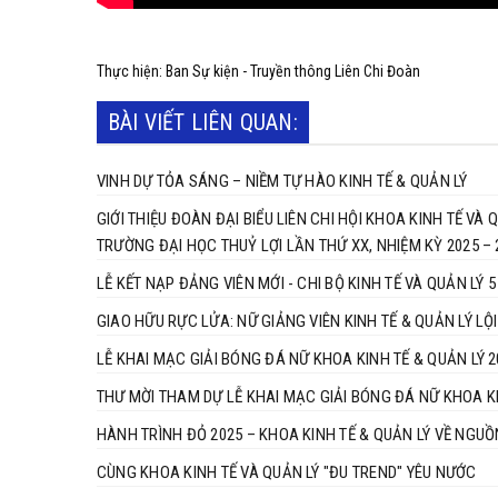
Thực hiện: Ban Sự kiện - Truyền thông Liên Chi Đoàn
BÀI VIẾT LIÊN QUAN:
VINH DỰ TỎA SÁNG – NIỀM TỰ HÀO KINH TẾ & QUẢN LÝ
GIỚI THIỆU ĐOÀN ĐẠI BIỂU LIÊN CHI HỘI KHOA KINH TẾ VÀ 
TRƯỜNG ĐẠI HỌC THUỶ LỢI LẦN THỨ XX, NHIỆM KỲ 2025 – 
LỄ KẾT NẠP ĐẢNG VIÊN MỚI - CHI BỘ KINH TẾ VÀ QUẢN LÝ 5
GIAO H
LỄ KHAI MẠC GIẢI BÓNG ĐÁ NỮ KHOA KINH TẾ & QUẢN LÝ 2
THƯ MỜI THAM DỰ LỄ KHAI MẠC GIẢI BÓNG ĐÁ NỮ KHOA K
HÀNH TRÌNH ĐỎ 2025 – KHOA KINH TẾ & QUẢN LÝ VỀ NGUỒ
CÙNG KHOA KINH TẾ VÀ QUẢN LÝ "ĐU TREND" YÊU NƯỚC