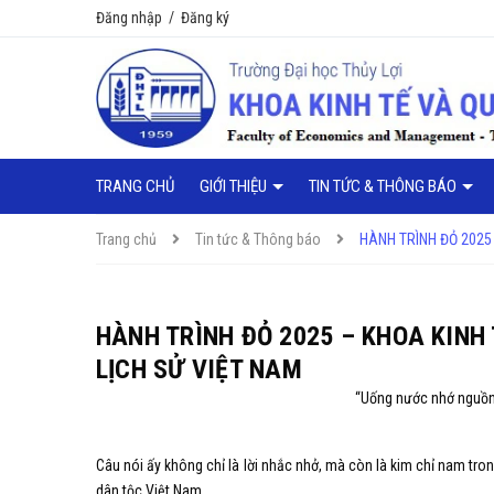
Đăng nhập
/
Đăng ký
TRANG CHỦ
GIỚI THIỆU
TIN TỨC & THÔNG BÁO
Trang chủ
Tin tức & Thông báo
HÀNH TRÌNH ĐỎ 2025 
HÀNH TRÌNH ĐỎ 2025 – KHOA KINH 
LỊCH SỬ VIỆT NAM
“Uống nước nhớ nguồn 
Câu nói ấy không chỉ là lời nhắc nhở, mà còn là kim chỉ nam trong 
dân tộc Việt Nam.