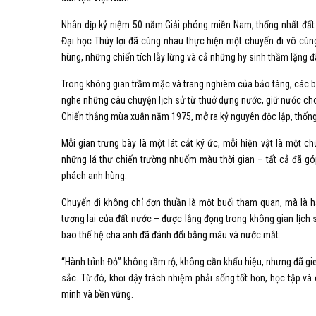
Nhân dịp kỷ niệm 50 năm Giải phóng miền Nam, thống nhất đất 
Đại học Thủy lợi đã cùng nhau thực hiện một chuyến đi vô cùn
hùng, những chiến tích lẫy lừng và cả những hy sinh thầm lặng đã
Trong không gian trầm mặc và trang nghiêm của bảo tàng, các b
nghe những câu chuyện lịch sử từ thuở dựng nước, giữ nước ch
Chiến thắng mùa xuân năm 1975, mở ra kỷ nguyên độc lập, thống
Mỗi gian trưng bày là một lát cắt ký ức, mỗi hiện vật là một 
những lá thư chiến trường nhuốm màu thời gian – tất cả đã gó
phách anh hùng.
Chuyến đi không chỉ đơn thuần là một buổi tham quan, mà là hà
tương lai của đất nước – được lắng đọng trong không gian lịch s
bao thế hệ cha anh đã đánh đổi bằng máu và nước mắt.
“Hành trình Đỏ” không rầm rộ, không cần khẩu hiệu, nhưng đã gie
sắc. Từ đó, khơi dậy trách nhiệm phải sống tốt hơn, học tập v
minh và bền vững.