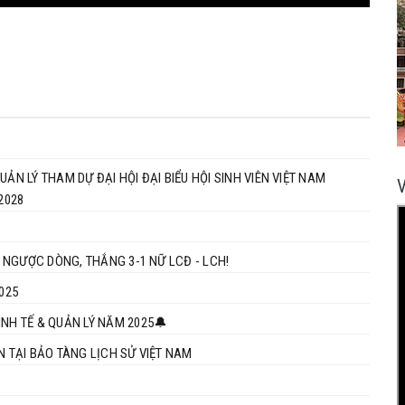
QUẢN LÝ THAM DỰ ĐẠI HỘI ĐẠI BIỂU HỘI SINH VIÊN VIỆT NAM
2028
ỮU RỰC LỬA: NỮ GIẢNG VIÊN KINH TẾ & QUẢN LÝ LỘI NGƯỢC DÒNG, THẮNG 3-1 NỮ LCĐ - LCH!
025
INH TẾ & QUẢN LÝ NĂM 2025🔔
N TẠI BẢO TÀNG LỊCH SỬ VIỆT NAM