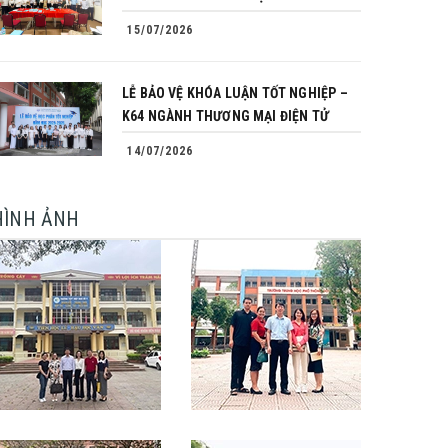
15/07/2026
LỄ BẢO VỆ KHÓA LUẬN TỐT NGHIỆP –
K64 NGÀNH THƯƠNG MẠI ĐIỆN TỬ
14/07/2026
HÌNH ẢNH