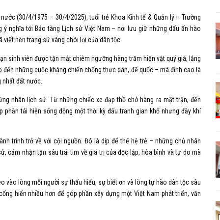
nước (30/4/1975 – 30/4/2025), tuổi trẻ Khoa Kinh tế & Quản lý – Trường
g ý nghĩa tới Bảo tàng Lịch sử Việt Nam – nơi lưu giữ những dấu ấn hào
 viết nên trang sử vàng chói lọi của dân tộc.
ạn sinh viên được tận mắt chiêm ngưỡng hàng trăm hiện vật quý giá, lắng
o đến những cuộc kháng chiến chống thực dân, đế quốc – mà đỉnh cao là
 nhất đất nước.
chứng nhân lịch sử. Từ những chiếc xe đạp thồ chở hàng ra mặt trận, đến
p phần tái hiện sống động một thời kỳ đấu tranh gian khổ nhưng đầy khí
nh trình trở về với cội nguồn. Đó là dịp để thế hệ trẻ – những chủ nhân
ử, cảm nhận tận sâu trái tim về giá trị của độc lập, hòa bình và tự do mà
o vào lòng mỗi người sự thấu hiểu, sự biết ơn và lòng tự hào dân tộc sâu
à cống hiến nhiều hơn để góp phần xây dựng một Việt Nam phát triển, văn