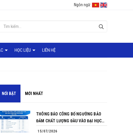
Ngôn ngữ:
ÁC
HỌC LIỆU
LIÊN HỆ
NỔI BẬT
MỚI NHẤT
THÔNG BÁO CÔNG BỐ NGƯỠNG BẢO
ĐẢM CHẤT LƯỢNG ĐẦU VÀO ĐẠI HỌC
CHÍNH QUY NĂM 2026
15/07/2026